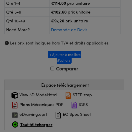
®
s Optiques Lightpath
€114,00
Qté 1-4
prix unitaire
iques pour Caméras
€102,60
Qté 5-9
prix unitaire
Rélai ou Coupleurs
ion Labs™
nalogiques
€97,20
Qté 10-49
prix unitaire
es de Poche ou à Mesure Directe
ireWire
Need More?
Demande de Devis
rs
d'Imagerie
Les prix sont indiqués hors TVA et droits applicables.
roduits : Microscopie
ics
+ Ajouter à ma liste
produits : Caméras
d’achats
Comparer
n Gratings™
Espace téléchargement
ax
View 3D Model:html
STEP:step
Plans Mécaniques PDF
IGES
s Optiques de SCHOTT
eDrawing:eprt
EO Spec Sheet
Tout télécharger
Innovations