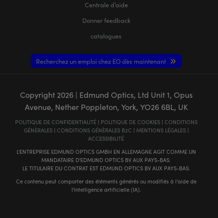
Centrale d’aide
Donner feedback
catalogues
Recherchez un emploi chez EO dès maintenant
Copyright
2026
| Edmund Optics, Ltd Unit 1, Opus
Avenue, Nether Poppleton, York, YO26 6BL, UK
POLITIQUE DE CONFIDENTIALITÉ
|
POLITIQUE DE COOKIES
|
CONDITIONS
GÉNÈRALES
|
CONDITIONS GÉNÈRALES B2C
|
MENTIONS LÉGALES
|
ACCESSIBILITÉ
L'ENTREPRISE EDMUND OPTICS GMBH EN ALLEMAGNE AGIT COMME UN
MANDATAIRE D'EDMUND OPTICS BV AUX PAYS-BAS.
LE TITULAIRE DU CONTRAT EST EDMUND OPTICS BV AUX PAYS-BAS.
Ce contenu peut comporter des éléments générés ou modifiés à l'aide de
l'intelligence artificielle (IA).