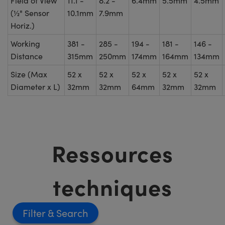
Field of View
11.1 -
8.2 -
6.4mm
5.5mm
4.5mm
(½" Sensor
10.1mm
7.9mm
Horiz.)
Working
381 -
285 -
194 -
181 -
146 -
Distance
315mm
250mm
174mm
164mm
134mm
Size (Max
52 x
52 x
52 x
52 x
52 x
Diameter x L)
32mm
32mm
64mm
32mm
32mm
Ressources
techniques
Filter