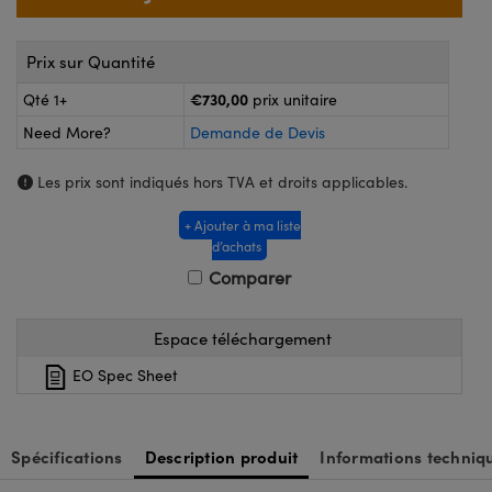
®
Optiques Lightpath
alogiques
lai ou Coupleurs
n Labs™
Prix sur Quantité
eWire
€730,00
Qté 1+
prix unitaire
 de Poche ou à Mesure Directe
Imagerie
Need More?
Demande de Devis
s
oduits : Caméras
Les prix sont indiqués hors TVA et droits applicables.
oduits : Microscopie
s
+ Ajouter à ma liste
d’achats
Comparer
Gratings™
Espace téléchargement
x
EO Spec Sheet
 Optiques de SCHOTT
Spécifications
Description produit
Informations techniq
novations