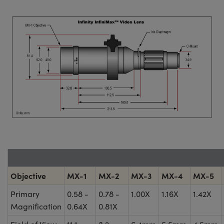
Objective
MX-1
MX-2
MX-3
MX-4
MX-5
Primary
0.58 -
0.78 -
1.00X
1.16X
1.42X
Magnification
0.64X
0.81X