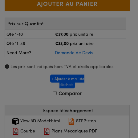
®
s Optiques Lightpath
nalogiques
Rélai ou Coupleurs
on Labs™
ireWire
Prix sur Quantité
s de Poche ou à Mesure Directe
€37,00
Qté 1-10
prix unitaire
'Imagerie
rs
€33,00
Qté 11-49
prix unitaire
roduits : Caméras
Need More?
Demande de Devis
roduits : Microscopie
ics
Les prix sont indiqués hors TVA et droits applicables.
+ Ajouter à ma liste
n Gratings™
d’achats
Comparer
ax
Espace téléchargement
s Optiques de SCHOTT
View 3D Model:html
STEP:step
Courbe
Plans Mécaniques PDF
Innovations