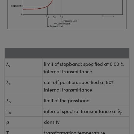
λ
limit of stopband: specified at 0.001%
s
internal transmittance
λ
cut-off position: specified at 50%
c
internal transmittance
λ
limit of the passband
p
t
internal spectral transmittance at λ
ip
p
ρ
density
T
transformation temperature