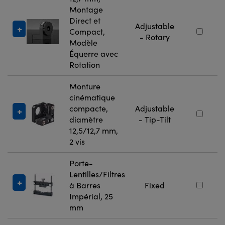
Montage
Direct et
Adjustable
Compact,
- Rotary
Modèle
Équerre avec
Rotation
Monture
cinématique
compacte,
Adjustable
diamètre
- Tip-Tilt
12,5/12,7 mm,
2 vis
Porte-
Lentilles/Filtres
à Barres
Fixed
Impérial, 25
mm