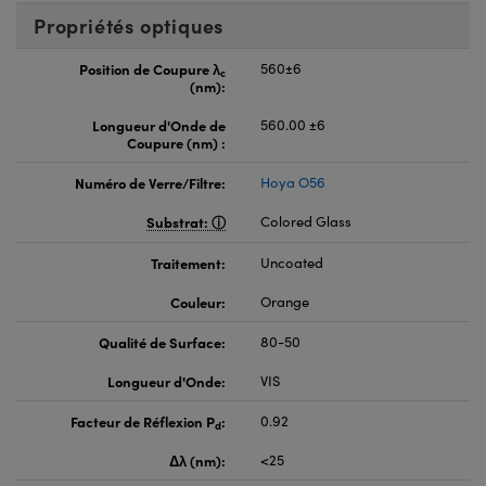
Propriétés optiques
Position de Coupure λ
560±6
c
(nm):
Longueur d'Onde de
560.00 ±6
Coupure (nm) :
Numéro de Verre/Filtre:
Hoya O56
Substrat:
Colored Glass
Traitement:
Uncoated
Couleur:
Orange
Qualité de Surface:
80-50
Longueur d'Onde:
VIS
Facteur de Réflexion P
:
0.92
d
Δλ (nm):
<25