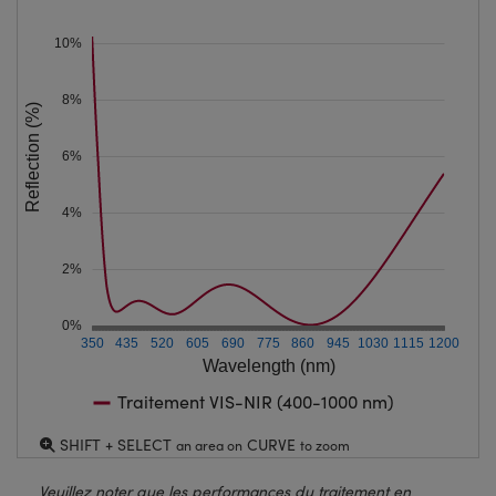
10%
8%
Reflection (%)
6%
4%
2%
0%
350
435
520
605
690
775
860
945
1030
1115
1200
Wavelength (nm)
Traitement VIS-NIR (400-1000 nm)
SHIFT + SELECT
CURVE
an area on
to zoom
Veuillez noter que les performances du traitement en