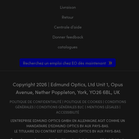
Livraison
Retour
Centrale d’aide
Donner feedback
catalogues
Recherchez un emploi chez EO dès maintenant
Copyright
2026
| Edmund Optics, Ltd Unit 1, Opus
Avenue, Nether Poppleton, York, YO26 6BL, UK
POLITIQUE DE CONFIDENTIALITÉ
|
POLITIQUE DE COOKIES
|
CONDITIONS
GÉNÈRALES
|
CONDITIONS GÉNÈRALES B2C
|
MENTIONS LÉGALES
|
ACCESSIBILITÉ
L'ENTREPRISE EDMUND OPTICS GMBH EN ALLEMAGNE AGIT COMME UN
MANDATAIRE D'EDMUND OPTICS BV AUX PAYS-BAS.
LE TITULAIRE DU CONTRAT EST EDMUND OPTICS BV AUX PAYS-BAS.