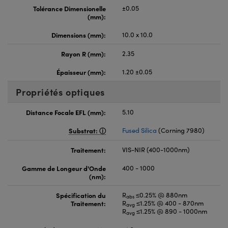
Tolérance Dimensionelle
±0.05
(mm):
Dimensions (mm):
10.0 x 10.0
Rayon R (mm):
2.35
Épaisseur (mm):
1.20 ±0.05
Propriétés optiques
Distance Focale EFL (mm):
5.10
Substrat:
Fused Silica
(Corning 7980)
Traitement:
VIS-NIR (400-1000nm)
Gamme de Longeur d'Onde
400 - 1000
(nm):
Spécification du
R
≤0.25% @ 880nm
abs
Traitement:
R
≤1.25% @ 400 - 870nm
avg
R
≤1.25% @ 890 - 1000nm
avg