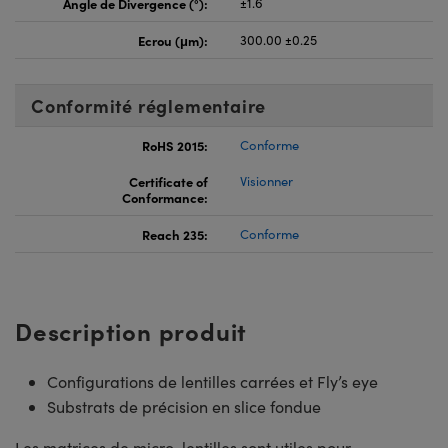
Angle de Divergence (°):
±1.6
Ecrou (μm):
300.00 ±0.25
Conformité réglementaire
RoHS 2015:
Conforme
Certificate of
Visionner
Conformance:
Reach 235:
Conforme
Description produit
Configurations de lentilles carrées et Fly’s eye
Substrats de précision en slice fondue
Les matrices de micro-lentilles sont utiles pour