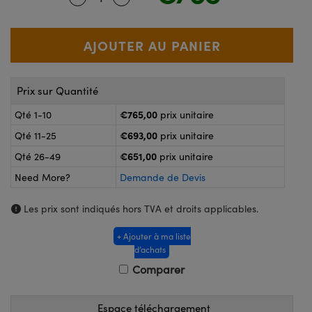
®
s Optiques Lightpath
nalogiques
Rélai ou Coupleurs
on Labs™
ireWire
s de Poche ou à Mesure Directe
'Imagerie
Prix sur Quantité
rs
roduits : Caméras
€765,00
Qté 1-10
prix unitaire
roduits : Microscopie
ics
€693,00
Qté 11-25
prix unitaire
€651,00
Qté 26-49
prix unitaire
Need More?
Demande de Devis
n Gratings™
Les prix sont indiqués hors TVA et droits applicables.
ax
+ Ajouter à ma liste
s Optiques de SCHOTT
d’achats
Comparer
Espace téléchargement
Innovations