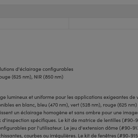
utions d'éclairage configurables
rouge (625 nm), NIR (850 nm)
ge lumineux et uniforme pour les applications exigeantes de v
ponibles en blanc, bleu (470 nm), vert (528 nm), rouge (625 n
issent un éclairage homogène et sans ombre pour une imageri
'inspection spécifiques. Le kit de matrice de lentilles (#90-9
nfigurables par l'utilisateur. Le jeu d'extension dôme (#90-9
chissantes, courbes ou irrégulières. Le kit de fenêtres (#90-91