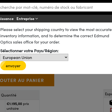
aissance
Entreprise
Af
Please select your shipping country to view the most accurate
airages pour la Vision Industrielle
Anneaux Lumineux
inventory information, and to determine the correct Edmund
LUMIMAX®, OD de 150 mm, 47
Optics sales office for your order.
Sélectionner votre Pays/Région:
90-904
1 In Stock
NOUVEAU
€1.195
,00
+
 Selector
Use the plus and minus buttons to adjust the quantity.
envoyer
Esp
r Quantité
€1.195,00
prix
unitaire