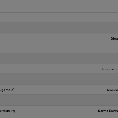
Dime
Longueur 
lug (male)
Tension
condensing
Norme Envir