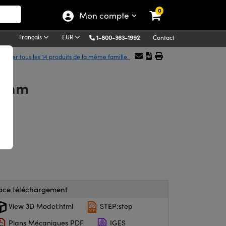
0
Mon compte
Français
EUR
1-800-363-1992
Contact
ficher tous les 14 produits de la même famille.
0 nm
ace téléchargement
View 3D Model:html
STEP:step
Plans Mécaniques PDF
IGES