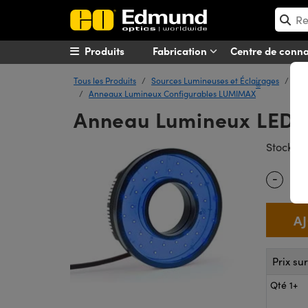
Produits
Fabrication
Centre de conn
Tous les Produits
Sources Lumineuses et Éclairages
Écl
®
Anneaux Lumineux Configurables LUMIMAX
Anneau Lumineux LED 
#
Stock
-
Quantity
Prix su
Qté 1+