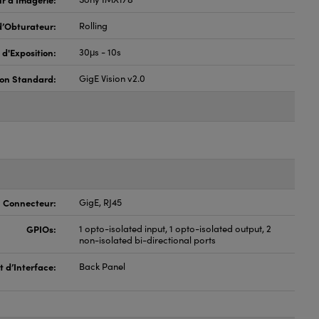
d’Obturateur:
Rolling
 d'Exposition:
30μs - 10s
ion Standard:
GigE Vision v2.0
Connecteur:
GigE, RJ45
GPIOs:
1 opto-isolated input, 1 opto-isolated output, 2
non-isolated bi-directional ports
t d’Interface:
Back Panel