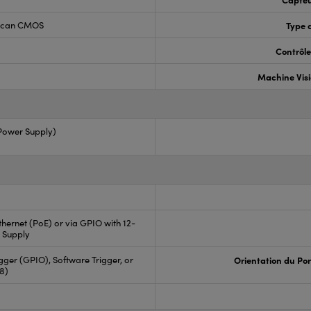
 Scan CMOS
Type 
Contrôle
Machine Vis
 Power Supply)
hernet (PoE) or via GPIO with 12-
 Supply
ger (GPIO), Software Trigger, or
Orientation du Por
88)