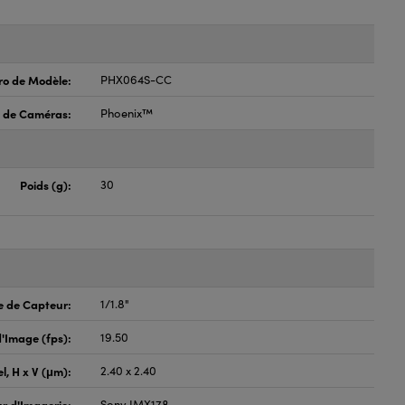
o de Modèle:
PHX064S-CC
e de Caméras:
Phoenix™
Poids (g):
30
e de Capteur:
1/1.8"
'Image (fps):
19.50
el, H x V (μm):
2.40 x 2.40
r d'Imagerie:
Sony IMX178