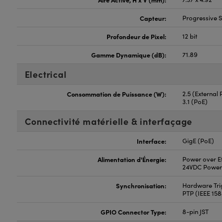
Capteur:
Progressive
Profondeur de Pixel:
12 bit
Gamme Dynamique (dB):
71.89
Electrical
Consommation de Puissance (W):
2.5 (External
3.1 (PoE)
Connectivité matérielle & interfaçage
Interface:
GigE (PoE)
Alimentation d'Énergie:
Power over Et
24VDC Power
Synchronisation:
Hardware Trig
PTP (IEEE 15
GPIO Connector Type:
8-pin JST