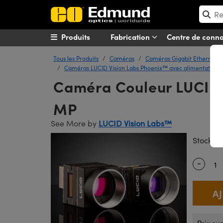
Produits
Fabrication
Centre de conn
Tous les Produits
Caméras
Caméras Gigabit Ethernet
Caméras LUCID Vision Labs Phoenix™ avec alimentation v
Caméra Couleur LUCID 
MP
See More by
LUCID Vision Labs™
#
Stock
-
Quantity