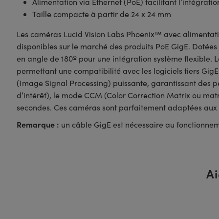
Alimentation via Ethernet (PoE) facilitant l’intégratio
Taille compacte à partir de 24 x 24 mm
Les caméras Lucid Vision Labs Phoenix™ avec alimentatio
disponibles sur le marché des produits PoE GigE. Dotées 
en angle de 180º pour une intégration système flexible. L
permettant une compatibilité avec les logiciels tiers Gig
(Image Signal Processing) puissante, garantissant des p
d’intérêt), le mode CCM (Color Correction Matrix ou matr
secondes. Ces caméras sont parfaitement adaptées aux a
Remarque :
un câble GigE est nécessaire au fonctionnem
Ai