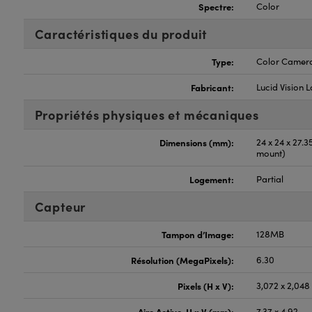
Spectre:
Color
Caractéristiques du produit
Type:
Color Camer
Fabricant:
Lucid Vision 
Propriétés physiques et mécaniques
Dimensions (mm):
24 x 24 x 27.
mount)
Logement:
Partial
Capteur
Tampon d’Image:
128MB
Résolution (MegaPixels):
6.30
Pixels (H x V):
3,072 x 2,048
Aire Active, H x V (mm):
7.37 x 4.92