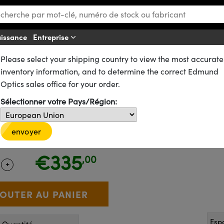
aissance
Entreprise
Please select your shipping country to view the most accurate
Af
ia Ethernet (PoE)
inventory information, and to determine the correct Edmund
Vision Labs Phoenix™ PHX064S
Optics sales office for your order.
Sélectionner votre Pays/Région:
envoyer
13-702
CONTACT
Caméras similaires
€335
,00
+
 Selector
Use the plus and minus buttons to adjust the quantity.
Esp