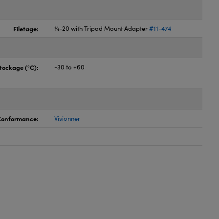
Filetage:
¼-20 with Tripod Mount Adapter
#11-474
tockage (°C):
-30 to +60
 Conformance:
Visionner