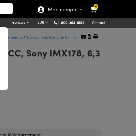
0
Mon compte
Français
EUR
1-800-363-1992
Contact
ficher tous les 119 produits de la même famille.
-CC, Sony IMX178, 6,3
ace téléchargement