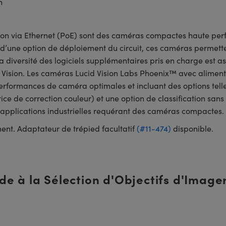
n
n via Ethernet (PoE) sont des caméras compactes haute perfo
d’une option de déploiement du circuit, ces caméras permetten
a diversité des logiciels supplémentaires pris en charge est 
E Vision. Les caméras Lucid Vision Labs Phoenix™ avec alimenta
erformances de caméra optimales et incluant des options tell
ice de correction couleur) et une option de classification san
pplications industrielles requérant des caméras compactes.
ent. Adaptateur de trépied facultatif
(#11-474)
disponible.
de à la Sélection d'Objectifs d'Image