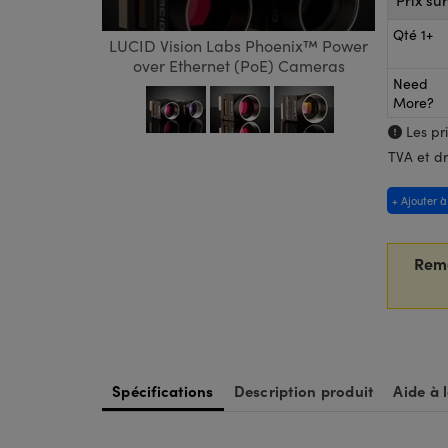
Prix su
Qté 1+
LUCID Vision Labs Phoenix™ Power
over Ethernet (PoE) Cameras
Need
More?
Les pri
TVA et dr
+ Ajouter à
Rem
Spécifications
Description produit
Aide à 