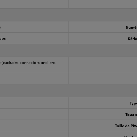
a
Numér
Labs
Séri
35 (excludes connectors and lens
Typ
Taux d
Taille de Pix
Capteu