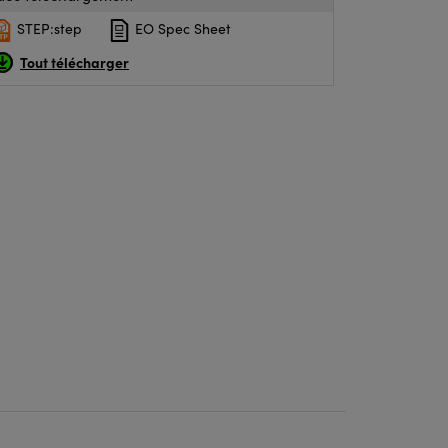
STEP:step
EO Spec Sheet
Tout télécharger