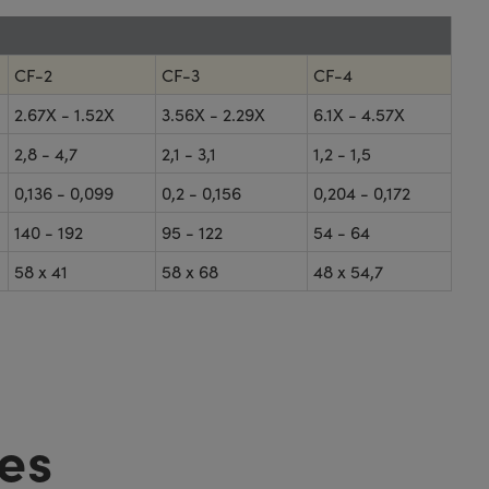
CF-2
CF-3
CF-4
2.67X - 1.52X
3.56X - 2.29X
6.1X - 4.57X
2,8 - 4,7
2,1 - 3,1
1,2 - 1,5
0,136 - 0,099
0,2 - 0,156
0,204 - 0,172
140 - 192
95 - 122
54 - 64
58 x 41
58 x 68
48 x 54,7
es