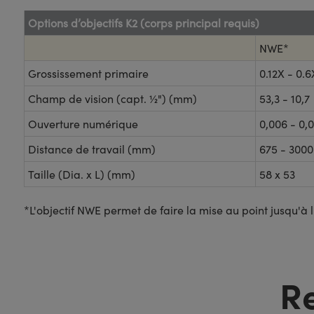
Options d’objectifs K2 (corps principal requis)
NWE*
Grossissement primaire
0.12X - 0.6
Champ de vision (capt. ½") (mm)
53,3 - 10,7
Ouverture numérique
0,006 - 0,
Distance de travail (mm)
675 - 3000
Taille (Dia. x L) (mm)
58 x 53
*L'objectif NWE permet de faire la mise au point jusqu'à l'
R