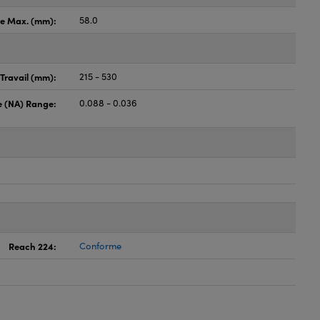
e Max. (mm):
58.0
Travail (mm):
215 - 530
e (NA) Range:
0.088 - 0.036
Reach 224:
Conforme