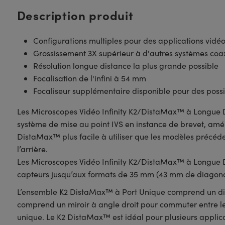
Description produit
Configurations multiples pour des applications vidé
Grossissement 3X supérieur à d'autres systèmes coa
Résolution longue distance la plus grande possible
Focalisation de l'infini à 54 mm
Focaliseur supplémentaire disponible pour des possi
Les Microscopes Vidéo Infinity K2/DistaMax™ à Longue D
système de mise au point IVS en instance de brevet, amél
DistaMax™ plus facile à utiliser que les modèles précéden
l’arrière.
Les Microscopes Vidéo Infinity K2/DistaMax™ à Longue D
capteurs jusqu’aux formats de 35 mm (43 mm de diagon
L’ensemble K2 DistaMax™ à Port Unique comprend un diap
comprend un miroir à angle droit pour commuter entre les 
unique. Le K2 DistaMax™ est idéal pour plusieurs applicat