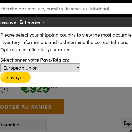
aissance
Entreprise
Af
Please select your shipping country to view the most accurate
 Objectifs à Grossissement Variable
 de Travail
inventory information, and to determine the correct Edmund
nce
Optics sales office for your order.
e au Point CF-1
Sélectionner votre Pays/Région:
39-340
1 In Stock
envoyer
€925
,00
+
 Selector
Use the plus and minus buttons to adjust the quantity.
Esp
r Quantité