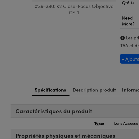
Qté 1+
#39-340: K2 Close-Focus Objective
CF-1
Need
More?
Les pri
TVA et dr
+ Ajout
Spécifications
Description produit
Informa
Caractéristiques du produit
Type:
Lens Accesso
Propriétés physiques et mécaniques