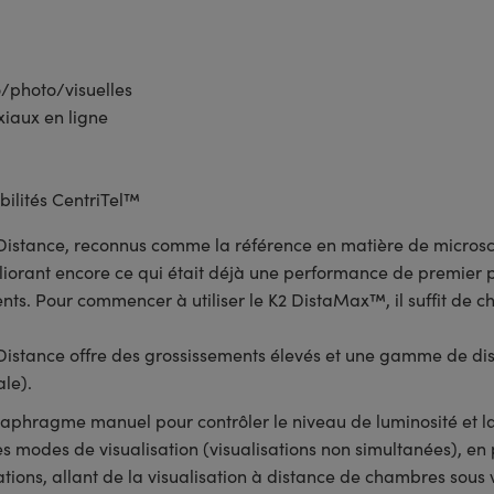
o/photo/visuelles
xiaux en ligne
bilités CentriTel™
istance, reconnus comme la référence en matière de microsc
iorant encore ce qui était déjà une performance de premier p
ts. Pour commencer à utiliser le K2 DistaMax™, il suffit de ch
istance offre des grossissements élevés et une gamme de dis
ale).
hragme manuel pour contrôler le niveau de luminosité et la
modes de visualisation (visualisations non simultanées), en p
ions, allant de la visualisation à distance de chambres sous 