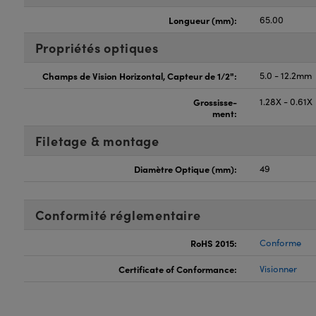
Longueur (mm):
65.00
Propriétés optiques
Champs de Vision Horizontal, Capteur de 1/2":
5.0 - 12.2mm
Grossisse-
1.28X - 0.61X
ment:
Filetage & montage
Diamètre Optique (mm):
49
Conformité réglementaire
RoHS 2015:
Conforme
Certificate of Conformance:
Visionner