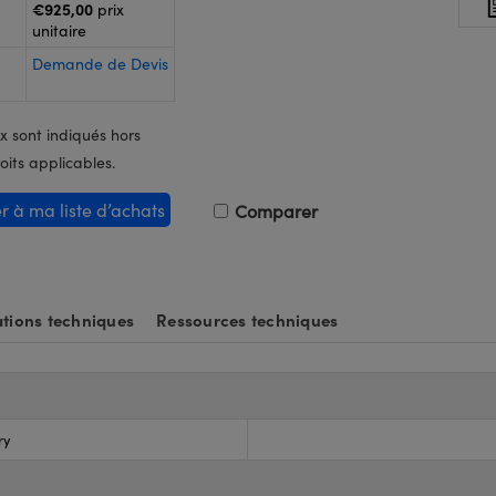
€925,00
prix
unitaire
Demande de Devis
x sont indiqués hors
oits applicables.
er à ma liste d’achats
Comparer
tions techniques
Ressources techniques
ry