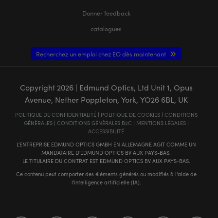
Donner feedback
catalogues
Recherchez un emploi chez EO dès maintenant
Copyright
2026
| Edmund Optics, Ltd Unit 1, Opus
Avenue, Nether Poppleton, York, YO26 6BL, UK
POLITIQUE DE CONFIDENTIALITÉ
|
POLITIQUE DE COOKIES
|
CONDITIONS
GÉNÈRALES
|
CONDITIONS GÉNÈRALES B2C
|
MENTIONS LÉGALES
|
ACCESSIBILITÉ
L'ENTREPRISE EDMUND OPTICS GMBH EN ALLEMAGNE AGIT COMME UN
MANDATAIRE D'EDMUND OPTICS BV AUX PAYS-BAS.
LE TITULAIRE DU CONTRAT EST EDMUND OPTICS BV AUX PAYS-BAS.
Ce contenu peut comporter des éléments générés ou modifiés à l'aide de
l'intelligence artificielle (IA).