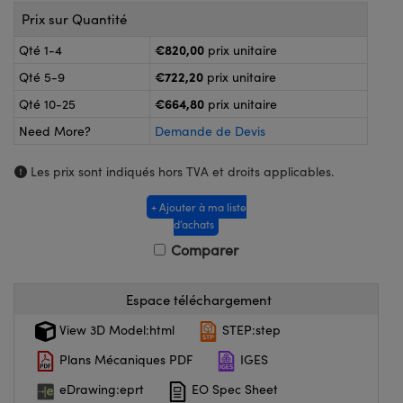
®
s Optiques Lightpath
iques pour Caméras
Prix sur Quantité
Rélai ou Coupleurs
ion Labs™
€820,00
nalogiques
Qté 1-4
prix unitaire
€722,20
Qté 5-9
prix unitaire
es de Poche ou à Mesure Directe
ireWire
€664,80
Qté 10-25
prix unitaire
rs
d'Imagerie
Need More?
Demande de Devis
roduits : Microscopie
ics
produits : Caméras
Les prix sont indiqués hors TVA et droits applicables.
+ Ajouter à ma liste
d’achats
n Gratings™
Comparer
ax
Espace téléchargement
s Optiques de SCHOTT
View 3D Model:html
STEP:step
Plans Mécaniques PDF
IGES
eDrawing:eprt
EO Spec Sheet
Innovations