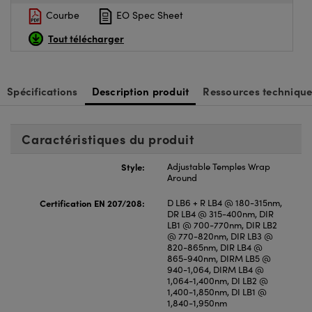
Courbe
EO Spec Sheet
Tout télécharger
Spécifications
Description produit
Ressources technique
Caractéristiques du produit
Style:
Adjustable Temples Wrap
Around
Certification EN 207/208:
D LB6 + R LB4 @ 180-315nm,
DR LB4 @ 315-400nm, DIR
LB1 @ 700-770nm, DIR LB2
@ 770-820nm, DIR LB3 @
820-865nm, DIR LB4 @
865-940nm, DIRM LB5 @
940-1,064, DIRM LB4 @
1,064-1,400nm, DI LB2 @
1,400-1,850nm, DI LB1 @
1,840-1,950nm