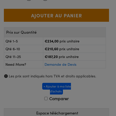
®
s Optiques Lightpath
iques pour Caméras
Rélai ou Coupleurs
ion Labs™
nalogiques
es de Poche ou à Mesure Directe
ireWire
Prix sur Quantité
rs
d'Imagerie
€234,00
Qté 1-5
prix unitaire
roduits : Microscopie
ics
produits : Caméras
€210,60
Qté 6-10
prix unitaire
€187,20
Qté 11-25
prix unitaire
Need More?
Demande de Devis
n Gratings™
Les prix sont indiqués hors TVA et droits applicables.
ax
+ Ajouter à ma liste
d’achats
s Optiques de SCHOTT
Comparer
Espace téléchargement
Innovations