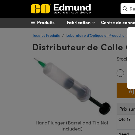
Produits
Fabrication
Centre de conn
Tous les Produits
Laboratoire d'Optique et Production
A
Distributeur de Colle 
#
Stock
-
Quantity
Prix su
Qté 1+
HandPlunger (Barrel and Tip Not
Included)
Need