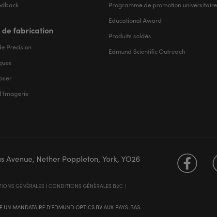
edback
Programme de promotion universitaire
Educational Award
 de fabrication
Produits soldés
e Precision
Edmund Scientific Outreach
iques
aser
d'Imagerie
us Avenue, Nether Poppleton, York, YO26
IONS GÉNÈRALES
|
CONDITIONS GÉNÈRALES B2C
|
 UN MANDATAIRE D'EDMUND OPTICS BV AUX PAYS-BAS.