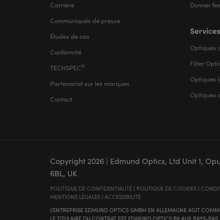
Carrière
Donner fe
Communiqués de presse
Services
Études de cas
Optiques d
Conformité
Filter Opt
®
TECHSPEC
Optiques l
Partenariat sur les marques
Optiques 
Contact
Copyright
2026
| Edmund Optics, Ltd Unit 1, Op
6BL, UK
POLITIQUE DE CONFIDENTIALITÉ
|
POLITIQUE DE COOKIES
|
CONDIT
MENTIONS LÉGALES
|
ACCESSIBILITÉ
L'ENTREPRISE EDMUND OPTICS GMBH EN ALLEMAGNE AGIT COMME
LE TITULAIRE DU CONTRAT EST EDMUND OPTICS BV AUX PAYS-BAS.