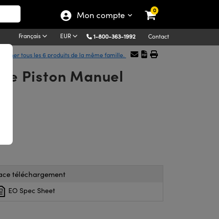
0
Mon compte
Français
EUR
1-800-363-1992
Contact
fficher tous les 6 produits de la même famille.
ype Piston Manuel
ace téléchargement
EO Spec Sheet