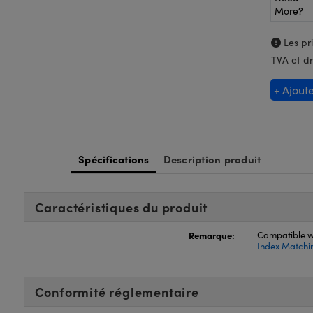
More?
Les pri
TVA et dr
+ Ajout
Spécifications
Description produit
Caractéristiques du produit
Remarque:
Compatible w
Index Matchin
Conformité réglementaire