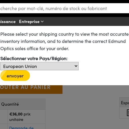
aissance
Entreprise
A
Please select your shipping country to view the most accurate
dhésifs Optiques
Pistolets à Jet et Pistons Manuels
inventory information, and to determine the correct Edmund
Optique (Cartouche de 30 cc), T
Optics sales office for your order.
18-304
4 In Stock
Sélectionner votre Pays/Région:
€36
,00
+
 Selector
Use the plus and minus buttons to adjust the quantity.
envoyer
Esp
r Quantité
€36,00
prix
unitaire
Demande de