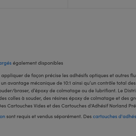
hargés
également disponibles
ur appliquer de façon précise les adhésifs optiques et autres fl
un avantage mécanique de 10:1 ainsi qu’un contrôle total des f
ouder/braser, d’époxy de colmatage ou de lubrifiant. Le Distri
es colles à souder, des résines époxy de colmatage et des grai
Des Cartouches Vides et des Cartouches d'Adhésif Norland Pr
ion
sont requis et vendus séparément. Des
cartouches d'adhés