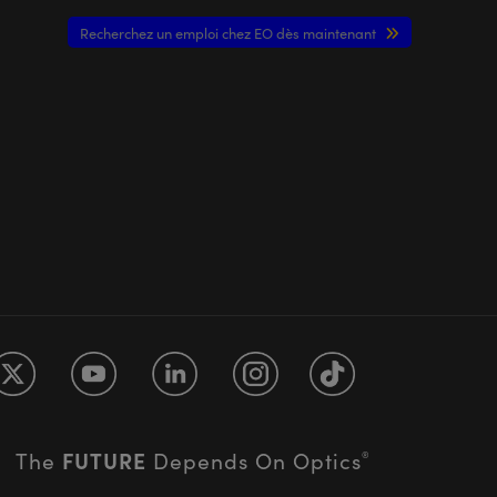
Recherchez un emploi chez EO dès maintenant
FUTURE
The
Depends On Optics
®