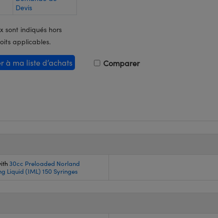
Devis
x sont indiqués hors
oits applicables.
er à ma liste d’achats
Comparer
ith
30cc Preloaded Norland
g Liquid (IML) 150 Syringes