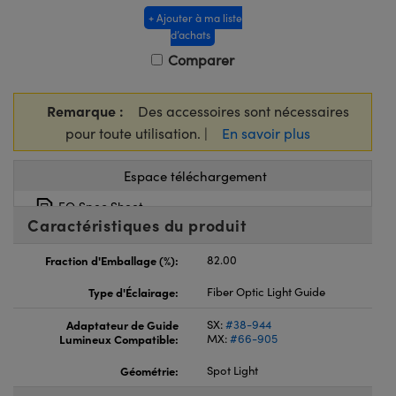
+ Ajouter à ma liste
d’achats
Comparer
Remarque :
Des accessoires sont nécessaires
pour toute utilisation. |
En savoir plus
Espace téléchargement
EO Spec Sheet
Caractéristiques du produit
Fraction d'Emballage (%):
82.00
Type d'Éclairage:
Fiber Optic Light Guide
Adaptateur de Guide
SX:
#38-944
Lumineux Compatible:
MX:
#66-905
Géométrie:
Spot Light