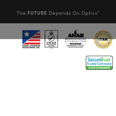
FUTURE
The
Depends On Optics
®