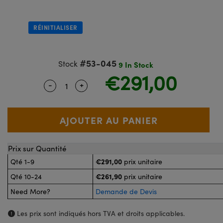
®
 Optiques Lightpath
nalogiques
élai ou Coupleurs
on Labs™
RÉINITIALISER
reWire
s de Poche ou à Mesure Directe
'Imagerie
#53-045
Stock
9 In Stock
rs
€291,00
roduits : Caméras
-
+
Quantity Selector
Use the plus and minus buttons to adjus
roduits : Microscopie
cs
 Gratings™
Prix sur Quantité
x
€291,00
Qté 1-9
prix unitaire
€261,90
Qté 10-24
prix unitaire
s Optiques de SCHOTT
Need More?
Demande de Devis
Les prix sont indiqués hors TVA et droits applicables.
nnovations