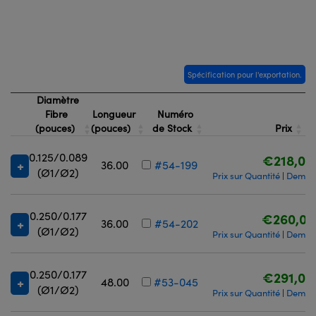
Spécification pour l'exportation.
Diamètre
Fibre
Longueur
Numéro
(pouces)
(pouces)
de Stock
Prix
0.125/0.089
€218,00
36.00
#54-199
(Ø1/Ø2)
Prix sur Quantité
Demand
|
0.250/0.177
€260,00
36.00
#54-202
(Ø1/Ø2)
Prix sur Quantité
Demand
|
0.250/0.177
€291,00
48.00
#53-045
(Ø1/Ø2)
Prix sur Quantité
Demand
|