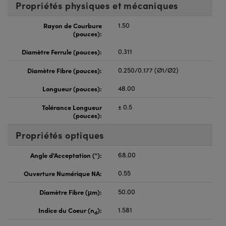
Propriétés physiques et mécaniques
Rayon de Courbure
1.50
(pouces):
Diamètre Ferrule (pouces):
0.311
Diamètre Fibre (pouces):
0.250/0.177 (Ø1/Ø2)
Longueur (pouces):
48.00
Tolérance Longueur
± 0.5
(pouces):
Propriétés optiques
Angle d'Acceptation (°):
68.00
Ouverture Numérique NA:
0.55
Diamètre Fibre (μm):
50.00
Indice du Coeur (n
):
1.581
d