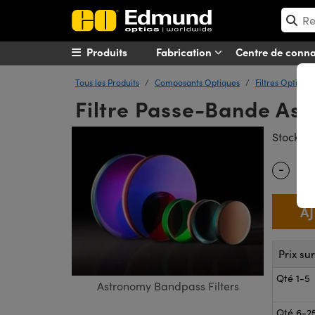
Produits
Fabrication
Centre de conn
Tous les Produits
Composants Optiques
Filtres Optique
Filtre Passe-Bande Ast
#
Stock
-
Quantity
Prix su
Qté 1-5
Astronomy Bandpass Filters
Qté 6-2