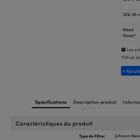
Qté 26-
Need
More?
Les pri
TVA et dr
+ Ajout
Spécifications
Description produit
Informa
Caractéristiques du produit
Type de Filtre:
Johnson-Besse