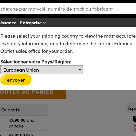
aissance
Entreprise
Af
Please select your shipping country to view the most accurate
s
Filtres Passe-Bande
Filtres Passe-Bande Astronomie
inventory information, and to determine the correct Edmund
ronomie, Johnson-Bessel, IR 5
Optics sales office for your order.
21-137
1 In Stock
Sélectionner votre Pays/Région:
€890
,00
+
 Selector
Use the plus and minus buttons to adjust the quantity.
envoyer
Esp
r Quantité
€890,00
prix
unitaire
€801,00
5
prix