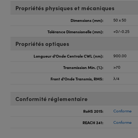
Propriétés physiques et mécaniques
Dimensions (mm):
50 x 50
Tolérance Dimensionelle (mm):
+0/-0.25
Propriétés optiques
Longueur d'Onde Centrale CWL (nm):
900.00
Transmission Min. (%):
>70
Front d'Onde Transmis, RMS:
λ/4
Conformité réglementaire
RoHS 2015:
Conforme
REACH 241:
Conforme