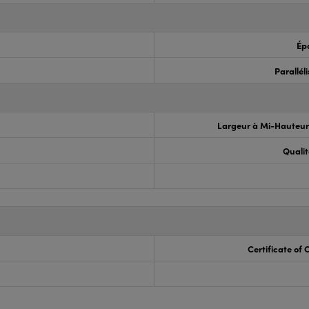
Ép
Parallél
Largeur à Mi-Hauteu
Qualit
Certificate of