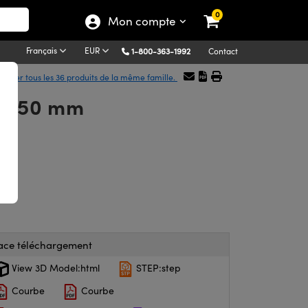
0
Mon compte
Français
EUR
1-800-363-1992
Contact
ficher tous les 36 produits de la même famille.
0 x 50 mm
ace téléchargement
View 3D Model:html
STEP:step
Courbe
Courbe