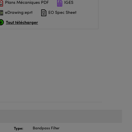
Plans Mécaniques PDF
IGES
eDrawing:eprt
EO Spec Sheet
Tout télécharger
Type:
Bandpass Filter