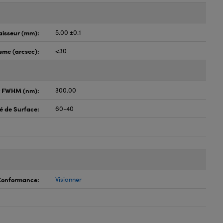
aisseur (mm):
5.00 ±0.1
isme (arcsec):
<30
r FWHM (nm):
300.00
é de Surface:
60-40
 Conformance:
Visionner