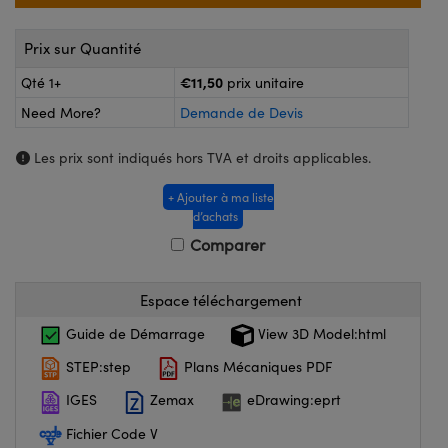
®
s Optiques Lightpath
iques pour Caméras
Prix sur Quantité
Rélai ou Coupleurs
ion Labs™
nalogiques
€11,50
Qté 1+
prix unitaire
es de Poche ou à Mesure Directe
ireWire
Need More?
Demande de Devis
rs
d'Imagerie
Les prix sont indiqués hors TVA et droits applicables.
roduits : Microscopie
ics
produits : Caméras
+ Ajouter à ma liste
d’achats
Comparer
n Gratings™
Espace téléchargement
ax
Guide de Démarrage
View 3D Model:html
s Optiques de SCHOTT
STEP:step
Plans Mécaniques PDF
IGES
Zemax
eDrawing:eprt
Fichier Code V
Innovations