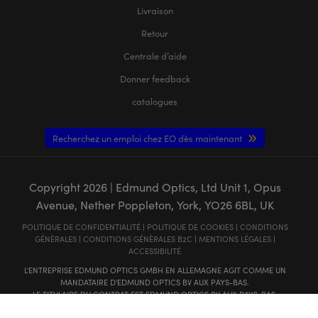
Livraison
Retour
Centrale d’aide
Donner feedback
catalogues
Recherchez un emploi chez EO dès maintenant
Copyright
2026
| Edmund Optics, Ltd Unit 1, Opus
Avenue, Nether Poppleton, York, YO26 6BL, UK
POLITIQUE DE CONFIDENTIALITÉ
|
POLITIQUE DE COOKIES
|
CONDITIONS
GÉNÈRALES
|
CONDITIONS GÉNÈRALES B2C
|
MENTIONS LÉGALES
|
ACCESSIBILITÉ
L'ENTREPRISE EDMUND OPTICS GMBH EN ALLEMAGNE AGIT COMME UN
MANDATAIRE D'EDMUND OPTICS BV AUX PAYS-BAS.
LE TITULAIRE DU CONTRAT EST EDMUND OPTICS BV AUX PAYS-BAS.
Ce contenu peut comporter des éléments générés ou modifiés à l'aide de