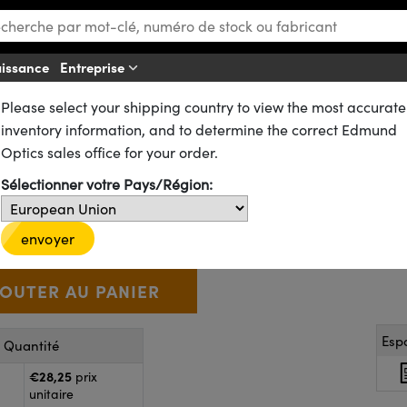
aissance
Entreprise
Please select your shipping country to view the most accurate
et Platines de Laboratoire
Accessoires pour Platines Optiques
inventory information, and to determine the correct Edmund
 32-500lb (4 par paquet)
Optics sales office for your order.
Sélectionner votre Pays/Région:
62-682
4 In Stock
€28
,25
+
 Selector
Use the plus and minus buttons to adjust the quantity.
envoyer
Esp
r Quantité
€28,25
prix
unitaire