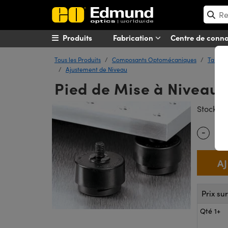
Produits
Fabrication
Centre de conn
Tous les Produits
Composants Optomécaniques
Tables 
Ajustement de Niveau
Pied de Mise à Niveau,
#
Stock
-
Quantity
Prix su
Qté 1+