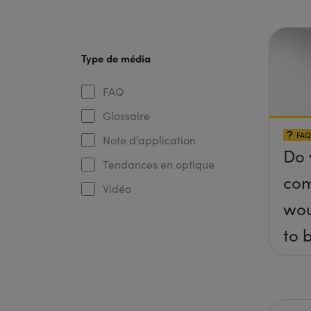
Type de média
FAQ
Glossaire
FAQ
Note d’application
Do 
Tendances en optique
com
Vidéo
wou
to 
axis
x, 