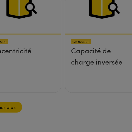
tform without
 screws
truding up
ve the
AIRE
GLOSSAIRE
face?
centricité
Capacité de
charge inversée
her plus