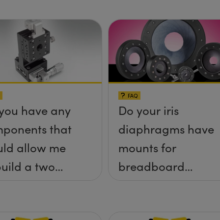
FAQ
you have any
Do your iris
ponents that
diaphragms have
ld allow me
mounts for
build a two
breadboard
 tilt (&theta;-
applications?
&theta;-y)