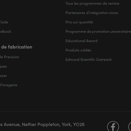
Tous les programmes de remise
Partenaires d’intégration vision
’aide
Prix sur quantité
edback
Programme de promotion universitaire
Educational Award
 de fabrication
Produits soldés
e Precision
Edmund Scientific Outreach
iques
aser
d'Imagerie
us Avenue, Nether Poppleton, York, YO26