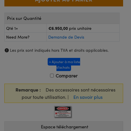
®
s Optiques Lightpath
iques pour Caméras
Rélai ou Coupleurs
ion Labs™
nalogiques
Prix sur Quantité
es de Poche ou à Mesure Directe
€6.950,00
Qté 1+
prix unitaire
ireWire
Need More?
Demande de Devis
rs
d'Imagerie
Les prix sont indiqués hors TVA et droits applicables.
roduits : Microscopie
ics
produits : Caméras
+ Ajouter à ma liste
d’achats
Comparer
n Gratings™
Remarque :
Des accessoires sont nécessaires
ax
pour toute utilisation. |
En savoir plus
s Optiques de SCHOTT
Espace téléchargement
Innovations