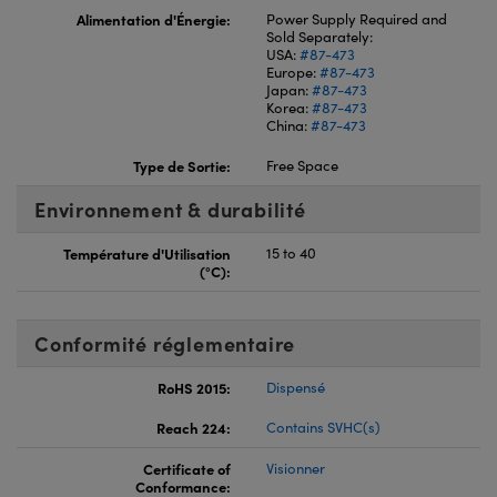
Alimentation d'Énergie:
Power Supply Required and
Sold Separately:
USA:
#87-473
Europe:
#87-473
Japan:
#87-473
Korea:
#87-473
China:
#87-473
Type de Sortie:
Free Space
Environnement & durabilité
Température d'Utilisation
15 to 40
(°C):
Conformité réglementaire
RoHS 2015:
Dispensé
Reach 224:
Contains SVHC(s)
Certificate of
Visionner
Conformance: