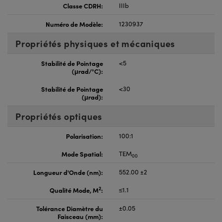
Classe CDRH:
IIIb
Numéro de Modèle:
1230937
Propriétés physiques et mécaniques
Stabilité de Pointage
<5
(μrad/°C):
Stabilité de Pointage
<30
(μrad):
Propriétés optiques
Polarisation:
100:1
Mode Spatial:
TEM
00
Longueur d'Onde (nm):
552.00 ±2
2
Qualité Mode, M
:
≤1.1
Tolérance Diamètre du
±0.05
Faisceau (mm):