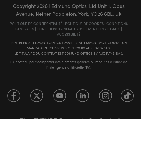
Copyright
2026
| Edmund Optics, Ltd Unit 1, Opus
Avenue, Nether Poppleton, York, YO26 6BL, UK
POLITIQUE DE CONFIDENTIALITÉ
|
POLITIQUE DE COOKIES
|
CONDITIONS
GÉNÈRALES
|
CONDITIONS GÉNÈRALES B2C
|
MENTIONS LÉGALES
|
ACCESSIBILITÉ
L'ENTREPRISE EDMUND OPTICS GMBH EN ALLEMAGNE AGIT COMME UN
MANDATAIRE D'EDMUND OPTICS BV AUX PAYS-BAS.
LE TITULAIRE DU CONTRAT EST EDMUND OPTICS BV AUX PAYS-BAS.
Ce contenu peut comporter des éléments générés ou modifiés à l'aide de
l'intelligence artificielle (IA).
FUTURE
The
Depends On Optics
®