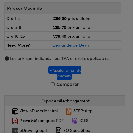
®
s Optiques Lightpath
iques pour Caméras
Prix sur Quantité
Rélai ou Coupleurs
ion Labs™
nalogiques
€96,50
Qté 1-4
prix unitaire
€85,70
Qté 5-9
prix unitaire
es de Poche ou à Mesure Directe
ireWire
€79,40
Qté 10-25
prix unitaire
rs
d'Imagerie
Need More?
Demande de Devis
roduits : Microscopie
ics
produits : Caméras
Les prix sont indiqués hors TVA et droits applicables.
+ Ajouter à ma liste
d’achats
n Gratings™
Comparer
ax
Espace téléchargement
s Optiques de SCHOTT
View 3D Model:html
STEP:step
Plans Mécaniques PDF
IGES
eDrawing:eprt
EO Spec Sheet
Innovations