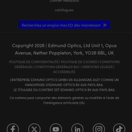
Donner feedback
catalogues
Recherchez un emploi chez EO dès maintenant
Copyright
2026
| Edmund Optics, Ltd Unit 1, Opus
Avenue, Nether Poppleton, York, YO26 6BL, UK
POLITIQUE DE CONFIDENTIALITÉ
|
POLITIQUE DE COOKIES
|
CONDITIONS
GÉNÈRALES
|
CONDITIONS GÉNÈRALES B2C
|
MENTIONS LÉGALES
|
ACCESSIBILITÉ
L'ENTREPRISE EDMUND OPTICS GMBH EN ALLEMAGNE AGIT COMME UN
MANDATAIRE D'EDMUND OPTICS BV AUX PAYS-BAS.
LE TITULAIRE DU CONTRAT EST EDMUND OPTICS BV AUX PAYS-BAS.
Ce contenu peut comporter des éléments générés ou modifiés à l'aide de
l'intelligence artificielle (IA).