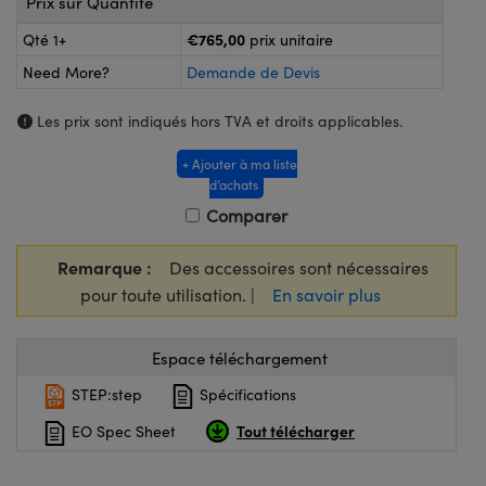
Prix sur Quantité
®
s Optiques Lightpath
iques pour Caméras
€765,00
Qté 1+
prix unitaire
Rélai ou Coupleurs
ion Labs™
nalogiques
Need More?
Demande de Devis
es de Poche ou à Mesure Directe
ireWire
Les prix sont indiqués hors TVA et droits applicables.
rs
d'Imagerie
+ Ajouter à ma liste
d’achats
roduits : Microscopie
ics
produits : Caméras
Comparer
Remarque :
Des accessoires sont nécessaires
pour toute utilisation. |
En savoir plus
n Gratings™
ax
Espace téléchargement
s Optiques de SCHOTT
STEP:step
Spécifications
Tout télécharger
EO Spec Sheet
Innovations