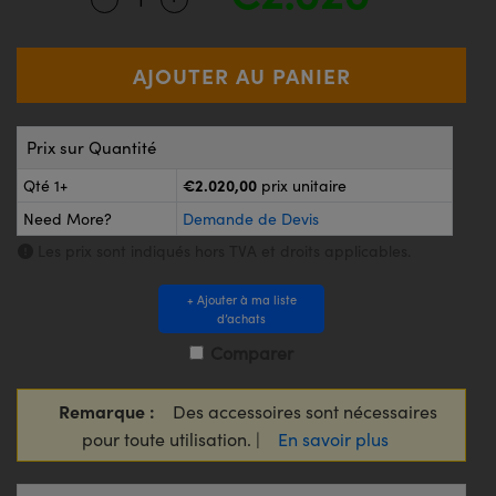
®
s Optiques Lightpath
iques pour Caméras
Rélai ou Coupleurs
ion Labs™
nalogiques
es de Poche ou à Mesure Directe
ireWire
Prix sur Quantité
rs
d'Imagerie
€2.020,00
Qté 1+
prix unitaire
roduits : Microscopie
ics
produits : Caméras
Need More?
Demande de Devis
Les prix sont indiqués hors TVA et droits applicables.
n Gratings™
+ Ajouter à ma liste
d’achats
ax
Comparer
s Optiques de SCHOTT
Remarque :
Des accessoires sont nécessaires
pour toute utilisation. |
En savoir plus
Innovations