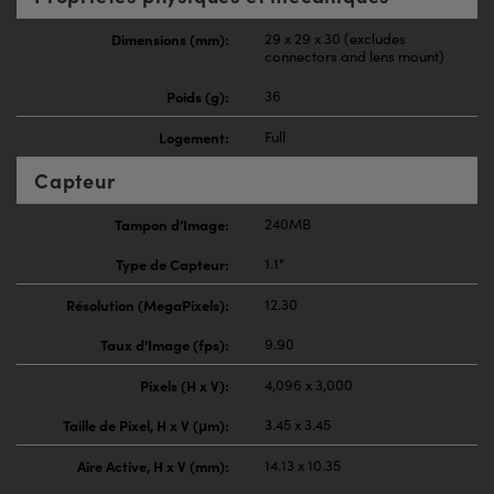
Dimensions (mm):
29 x 29 x 30 (excludes
connectors and lens mount)
Poids (g):
36
Logement:
Full
Capteur
Tampon d’Image:
240MB
Type de Capteur:
1.1"
Résolution (MegaPixels):
12.30
Taux d'Image (fps):
9.90
Pixels (H x V):
4,096 x 3,000
Taille de Pixel, H x V (μm):
3.45 x 3.45
Aire Active, H x V (mm):
14.13 x 10.35