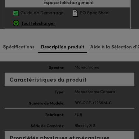
Espace téléchargement
Guide de Démarrage
EO Spec Sheet
Tout télécharger
Spécifications
Description produit
Aide à la Sélection d'
Spectre:
Monochrome
Caractéristiques du produit
Type:
Monochrome Camera
Numéro de Modèle:
BFS-PGE-122S6M-C
Fabricant:
FLIR
Série de Caméras:
Blackfly® S
Propriétés physiques et mécaniques