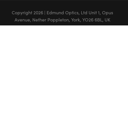
Copyright
2026
| Edmund Optics, Ltd Unit 1, Opus
Avenue, Nether Poppleton, York, YO26 6BL, UK
POLITIQUE DE CONFIDENTIALITÉ
|
POLITIQUE DE COOKIES
|
CONDITIONS
GÉNÈRALES
|
CONDITIONS GÉNÈRALES B2C
|
MENTIONS LÉGALES
|
ACCESSIBILITÉ
L'ENTREPRISE EDMUND OPTICS GMBH EN ALLEMAGNE AGIT COMME UN
MANDATAIRE D'EDMUND OPTICS BV AUX PAYS-BAS.
LE TITULAIRE DU CONTRAT EST EDMUND OPTICS BV AUX PAYS-BAS.
Ce contenu peut comporter des éléments générés ou modifiés à l'aide de
l'intelligence artificielle (IA).
FUTURE
The
Depends On Optics
®