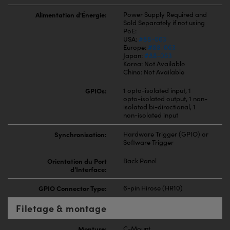
Alimentation d'Énergie:
Power Supply Required and
Sold Separately if not using
PoE:
USA:
#88-063
Europe:
#88-063
Japan:
#88-063
Korea: Not Available
China: Not Available
GPIOs:
1 opto-isolated input, 1
opto-isolated output, 1 non-
isolated bi-directional, 1
non-isolated input
Synchronisation:
Hardware Trigger (GPIO) or
Software Trigger
Orientation du Port
Back Panel
d’Interface:
GPIO Connector Type:
6-pin Hirose (HR10)
Filetage & montage
Monture:
C-Mount