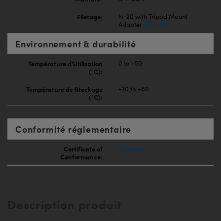
Filetage:
¼-20 with Tripod Mount
Adapter
#88-210
Environnement & durabilité
Température d'Utilisation
0 to +50
(°C):
Température de Stockage
-30 to +60
(°C):
Conformité réglementaire
Certificate of
Visionner
Conformance:
Description produit