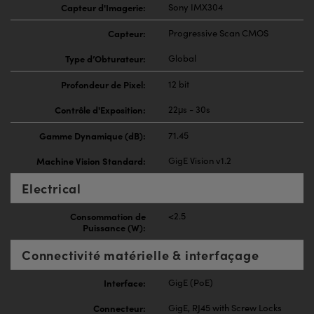
Capteur d'Imagerie:
Sony IMX304
Capteur:
Progressive Scan CMOS
Type d’Obturateur:
Global
Profondeur de Pixel:
12 bit
Contrôle d'Exposition:
22μs - 30s
Gamme Dynamique (dB):
71.45
Machine Vision Standard:
GigE Vision v1.2
Electrical
Consommation de
<2.5
Puissance (W):
Connectivité matérielle & interfaçage
Interface:
GigE (PoE)
Connecteur:
GigE, RJ45 with Screw Locks