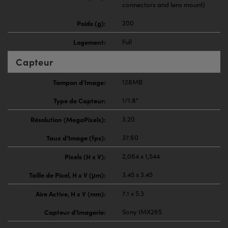
connectors and lens mount)
Poids (g):
200
Logement:
Full
Capteur
Tampon d’Image:
128MB
Type de Capteur:
1/1.8"
Résolution (MegaPixels):
3.20
Taux d'Image (fps):
37.60
Pixels (H x V):
2,064 x 1,544
Taille de Pixel, H x V (μm):
3.45 x 3.45
Aire Active, H x V (mm):
7.1 x 5.3
Capteur d'Imagerie:
Sony IMX265