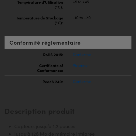
Température d'Utilisation
+5 to +45
(°C):
Température de Stockage
-10 to +70
(°C):
Conformité réglementaire
RoHS 2015:
Conforme
Certificate of
Visionner
Conformance:
Reach 240:
Conforme
Description produit
Capteurs jusqu’à 1,2 pouces
Jusqu’à 128 Mo de mémoire intégrée