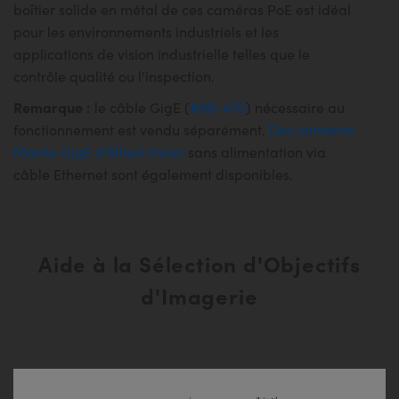
boîtier solide en métal de ces caméras PoE est idéal
pour les environnements industriels et les
applications de vision industrielle telles que le
contrôle qualité ou l'inspection.
Remarque :
le câble GigE (
#68-470
) nécessaire au
fonctionnement est vendu séparément.
Des caméras
Manta GigE d'Allied Vision
sans alimentation via
câble Ethernet sont également disponibles.
Aide à la Sélection d'Objectifs
d'Imagerie