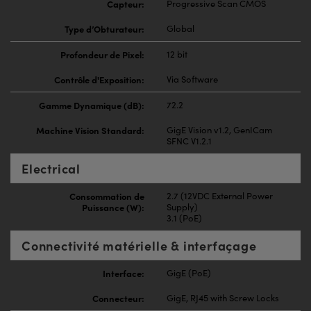
Capteur:
Progressive Scan CMOS
Type d’Obturateur:
Global
Profondeur de Pixel:
12 bit
Contrôle d'Exposition:
Via Software
Gamme Dynamique (dB):
72.2
Machine Vision Standard:
GigE Vision v1.2, GenICam
SFNC V1.2.1
Electrical
Consommation de
2.7 (12VDC External Power
Puissance (W):
Supply)
3.1 (PoE)
Connectivité matérielle & interfaçage
Interface:
GigE (PoE)
Connecteur:
GigE, RJ45 with Screw Locks