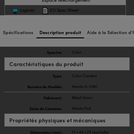
Logiciel
EO Spec Sheet
Spécifications
Description produit
Aide à la Sélection d'
Spectre:
Color
Caractéristiques du produit
Type:
Color Camera
Numéro de Modèle:
Manta G-319C
Fabricant:
Allied Vision
Série de Caméras:
Manta PoE
Propriétés physiques et mécaniques
Dimensions (mm):
71 × 44 × 29 (excludes