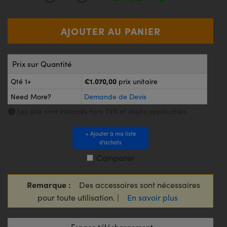
®
s Optiques Lightpath
iques pour Caméras
Rélai ou Coupleurs
ion Labs™
nalogiques
es de Poche ou à Mesure Directe
ireWire
Prix sur Quantité
rs
d'Imagerie
€1.070,00
Qté 1+
prix unitaire
roduits : Microscopie
ics
produits : Caméras
Need More?
Demande de Devis
Les prix sont indiqués hors TVA et droits applicables.
+ Ajouter à ma liste
n Gratings™
d’achats
Comparer
ax
s Optiques de SCHOTT
Remarque :
Des accessoires sont nécessaires
pour toute utilisation. |
En savoir plus
Innovations
Espace téléchargement