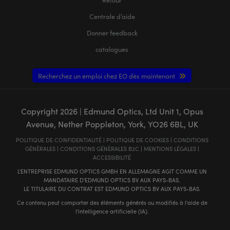
Centrale d’aide
Donner feedback
catalogues
Recherchez un emploi chez EO dès maintenant
Copyright
2026
| Edmund Optics, Ltd Unit 1, Opus
Avenue, Nether Poppleton, York, YO26 6BL, UK
POLITIQUE DE CONFIDENTIALITÉ
|
POLITIQUE DE COOKIES
|
CONDITIONS
GÉNÈRALES
|
CONDITIONS GÉNÈRALES B2C
|
MENTIONS LÉGALES
|
ACCESSIBILITÉ
L'ENTREPRISE EDMUND OPTICS GMBH EN ALLEMAGNE AGIT COMME UN
MANDATAIRE D'EDMUND OPTICS BV AUX PAYS-BAS.
LE TITULAIRE DU CONTRAT EST EDMUND OPTICS BV AUX PAYS-BAS.
Ce contenu peut comporter des éléments générés ou modifiés à l'aide de
l'intelligence artificielle (IA).