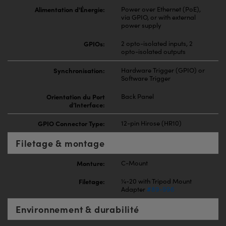
Alimentation d'Énergie:
Power over Ethernet (PoE),
via GPIO, or with external
power supply
GPIOs:
2 opto-isolated inputs, 2
opto-isolated outputs
Synchronisation:
Hardware Trigger (GPIO) or
Software Trigger
Orientation du Port
Back Panel
d’Interface:
GPIO Connector Type:
12-pin Hirose (HR10)
Filetage & montage
Monture:
C-Mount
Filetage:
¼-20 with Tripod Mount
Adapter
#89-996
Environnement & durabilité