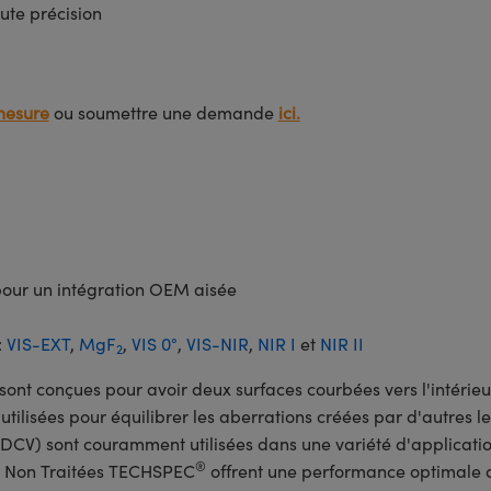
ute précision
mesure
ou soumettre une demande
ici.
pour un intégration OEM aisée
:
VIS-EXT
,
MgF
,
VIS 0°
,
VIS-NIR
,
NIR I
et
NIR II
2
sont conçues pour avoir deux surfaces courbées vers l'intérieu
utilisées pour équilibrer les aberrations créées par d'autres le
 (DCV) sont couramment utilisées dans une variété d'applicati
®
V) Non Traitées TECHSPEC
offrent une performance optimale 