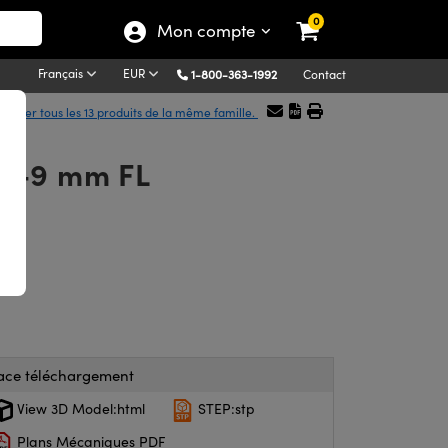
0
Mon compte
Français
EUR
1-800-363-1992
Contact
fficher tous les 13 produits de la même famille.
 x -9 mm FL
ace téléchargement
View 3D Model:html
STEP:stp
Plans Mécaniques PDF