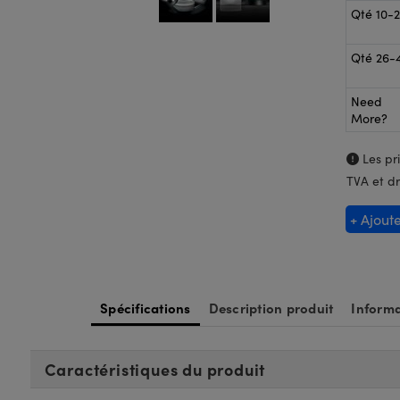
Qté 10-
Qté 26-
Need
More?
Les pri
TVA et dr
+ Ajout
Spécifications
Description produit
Informa
Caractéristiques du produit