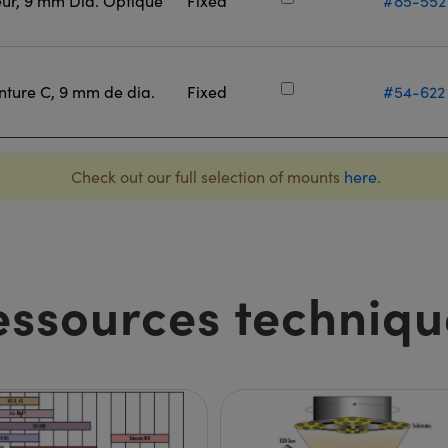
eur, 9 mm Dia. Optique
Fixed
#85-552
ture C, 9 mm de dia.
Fixed
#54-622
Check out our full selection of mounts
here
.
essources techniqu