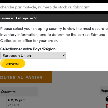
aissance
Entreprise
A
Please select your shipping country to view the most accurate
ues
Lentilles Biconcaves (DCV)
inventory information, and to determine the correct Edmund
cave Non Traitée, 9 mm de dia.
Optics sales office for your order.
Sélectionner votre Pays/Région:
48-336
20+ In Stock
D’autres traitements
€31
,75
+
 Selector
Use the plus and minus buttons to adjust the quantity.
envoyer
Esp
r Quantité
€31,75
prix
unitaire