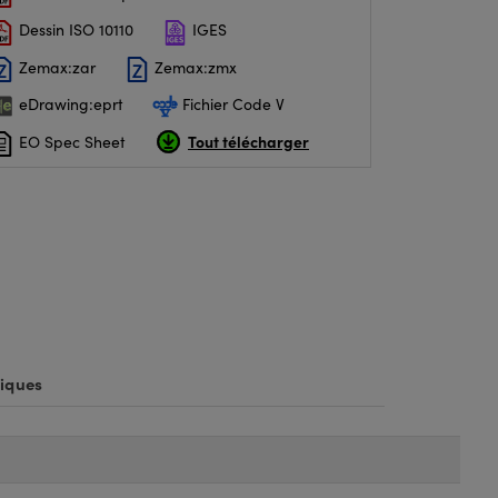
Dessin ISO 10110
IGES
Zemax:zar
Zemax:zmx
eDrawing:eprt
Fichier Code V
Tout télécharger
EO Spec Sheet
iques