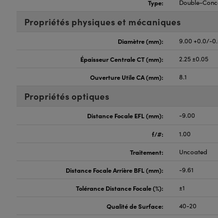
Type:
Double-Conc
Propriétés physiques et mécaniques
Diamètre (mm):
9.00 +0.0/-0
Épaisseur Centrale CT (mm):
2.25 ±0.05
Ouverture Utile CA (mm):
8.1
Propriétés optiques
Distance Focale EFL (mm):
-9.00
f/#:
1.00
Traitement:
Uncoated
Distance Focale Arrière BFL (mm):
-9.61
Tolérance Distance Focale (%):
±1
Qualité de Surface:
40-20