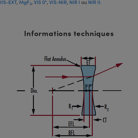
VIS-EXT
,
MgF
,
VIS 0°
,
VIS-NIR
,
NIR I
ou
NIR II.
2
Informations techniques