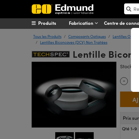
Produits
Fabrication
Centre de conn
Tous les Produits
Composants Optiques
Lentilles Optiq
Lentilles Biconcaves (DCV) Non Traitées
Lentille Bicon
#
Stock
-
Quantity
Prix su
Qté 1-9