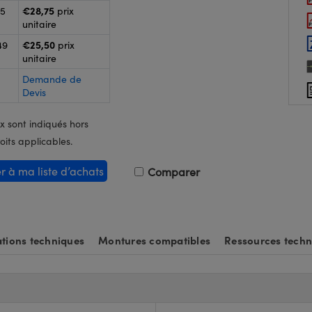
€28,75
25
prix
unitaire
€25,50
49
prix
unitaire
Demande de
Devis
x sont indiqués hors
oits applicables.
er à ma liste d’achats
Comparer
tions techniques
Montures compatibles
Ressources techn