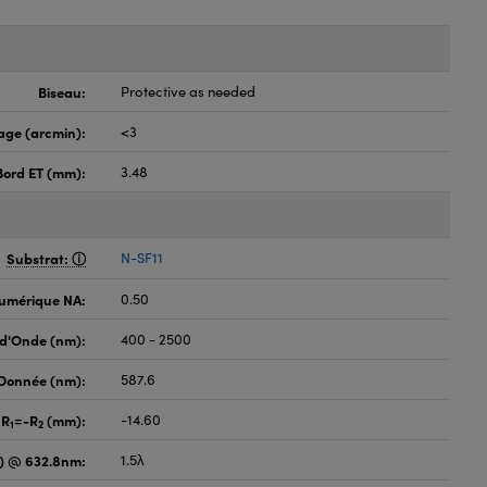
Biseau:
Protective as needed
age (arcmin):
<3
Bord ET (mm):
3.48
Substrat:
N-SF11
umérique NA:
0.50
d'Onde (nm):
400 - 2500
 Donnée (nm):
587.6
 R
=-R
(mm):
-14.60
1
2
) @ 632.8nm:
1.5λ