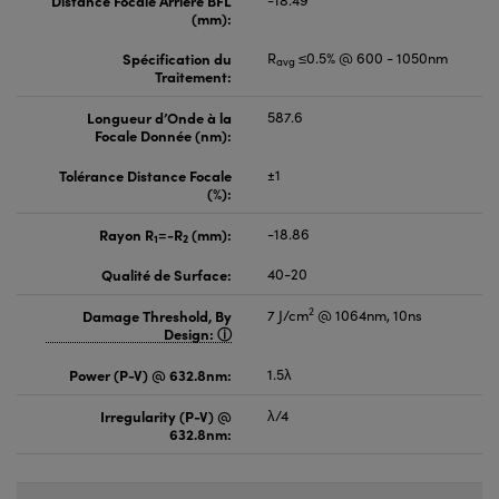
(mm):
Spécification du
R
≤0.5% @ 600 - 1050nm
avg
Traitement:
Longueur d’Onde à la
587.6
Focale Donnée (nm):
Tolérance Distance Focale
±1
(%):
Rayon R
=-R
(mm):
-18.86
1
2
Qualité de Surface:
40-20
2
Damage Threshold, By
7 J/cm
@ 1064nm, 10ns
Design:
Power (P-V) @ 632.8nm:
1.5λ
Irregularity (P-V) @
λ/4
632.8nm: