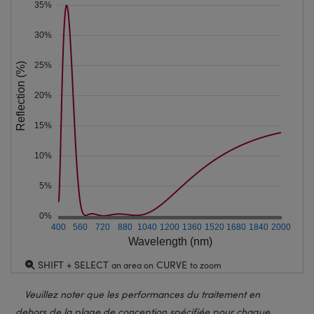
35%
30%
25%
Reflection (%)
20%
15%
10%
5%
0%
400
560
720
880
1040
1200
1360
1520
1680
1840
2000
Wavelength (nm)
SHIFT + SELECT
CURVE
an area on
to zoom
Veuillez noter que les performances du traitement en
dehors de la plage de conception spécifiée pour chaque