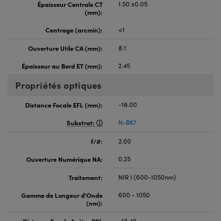
Épaisseur Centrale CT
1.50 ±0.05
(mm):
Centrage (arcmin):
<1
Ouverture Utile CA (mm):
8.1
Épaisseur au Bord ET (mm):
2.45
Propriétés optiques
Distance Focale EFL (mm):
-18.00
Substrat:
N-BK7
f/#:
2.00
Ouverture Numérique NA:
0.25
Traitement:
NIR I (600-1050nm)
Gamme de Longeur d'Onde
600 - 1050
(nm):
Distance Focale Arrière BFL
-18.49