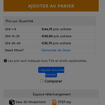
®
s Optiques Lightpath
nalogiques
Rélai ou Coupleurs
on Labs™
reWire
Prix sur Quantité
s de Poche ou à Mesure Directe
'Imagerie
€44,75
Qté 1-9
prix unitaire
rs
€40,00
Qté 10-25
prix unitaire
roduits : Caméras
€35,75
roduits : Microscopie
ics
Qté 26-49
prix unitaire
Need More?
Demande de Devis
Les prix sont indiqués hors TVA et droits applicables.
n Gratings™
+ Ajouter à ma liste
ax
d’achats
Comparer
s Optiques de SCHOTT
Espace téléchargement
View 3D Model:html
STEP:stp
Innovations