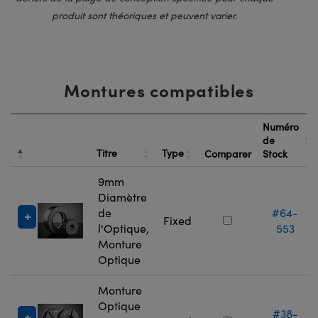
produit sont théoriques et peuvent varier.
Montures compatibles
Numéro
de
Titre
Type
Comparer
Stock
9mm
Diamètre
de
#64-
Fixed
l'Optique,
553
Monture
Optique
Monture
Optique
#38-