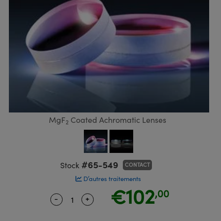
s Optiques
s de Faisceaux Laser
es Optomécaniques
éfléchissants
asler
 Optiques Actifs
es quantiques
llumination
roduits : Laboratoire et
n de Série: Mires
certifiés: Test et Détection
 Cinématographique et
bo
n
hie Avancée
s Optiques de SCHOTT
pour Microscopie Laser
produits : Optomécanique
 TECHSPEC® de Microscopie
DS Imaging
oduits : Test et Détection
MR
n de Série: Test et Détection
certifiés : Laboratoire ou
aser
n
s pour Objectifs d’Imagerie
nfrarouges (IR)
 Isolateurs
e Microscopie
CID Vision Labs
 matériaux au laser
n de Série: Laboratoire ou
n
®
iques
s Laser
 pour la Microscopie
xelink
phie par cohérence optique
ner
roduits : Laboratoire et
aser
ser
de Microscope
I
n
ltrarapides
Optiques Laser
Microscopie
D
MgF
Coated Achromatic Lenses
2
 Optiques Traités par
d'Imagerie Modulaires Zoom
ameras
ng Development Systems
ion Ionique
 la Microscopie
méras
oto-Optical
#65-549
Stock
CONTACT
ptiques Diffractifs (DOE)
D’autres traitements
ou Micromètres
 Cameras
€102
,00
roduits: Optiques
-
+
Quantity Selector
Use the plus and minus buttons to adj
s de Microscopie
es et Composants Optomécaniques
ras