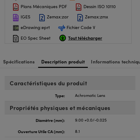
Plans Mécaniques PDF
Dessin ISO 10110
IGES
Zemax:zar
Zemax:zmx
eDrawing:eprt
Fichier Code V
Tout télécharger
EO Spec Sheet
Spécifications
Description produit
Informations techniq
Caractéristiques du produit
Type:
Achromatic Lens
Propriétés physiques et mécaniques
Diamètre (mm):
9.00 +0.0/-0.025
Ouverture Utile CA (mm):
8.1