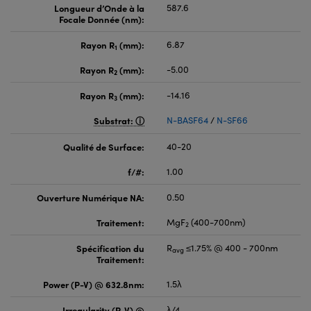
Longueur d’Onde à la
587.6
Focale Donnée (nm):
Rayon R
(mm):
6.87
1
Rayon R
(mm):
-5.00
2
Rayon R
(mm):
-14.16
3
Substrat:
N-BASF64
/
N-SF66
Qualité de Surface:
40-20
f/#:
1.00
Ouverture Numérique NA:
0.50
Traitement:
MgF
(400-700nm)
2
Spécification du
R
≤1.75% @ 400 - 700nm
avg
Traitement:
Power (P-V) @ 632.8nm:
1.5λ
Irregularity (P-V) @
λ/4