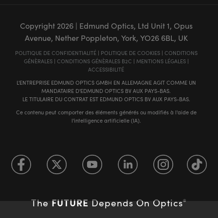
Copyright
2026
| Edmund Optics, Ltd Unit 1, Opus
Avenue, Nether Poppleton, York, YO26 6BL, UK
POLITIQUE DE CONFIDENTIALITÉ
|
POLITIQUE DE COOKIES
|
CONDITIONS
GÉNÈRALES
|
CONDITIONS GÉNÈRALES B2C
|
MENTIONS LÉGALES
|
ACCESSIBILITÉ
L'ENTREPRISE EDMUND OPTICS GMBH EN ALLEMAGNE AGIT COMME UN
MANDATAIRE D'EDMUND OPTICS BV AUX PAYS-BAS.
LE TITULAIRE DU CONTRAT EST EDMUND OPTICS BV AUX PAYS-BAS.
Ce contenu peut comporter des éléments générés ou modifiés à l'aide de
l'intelligence artificielle (IA).
FUTURE
The
Depends On Optics
®