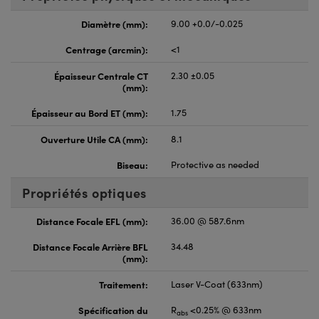
Diamètre (mm):
9.00 +0.0/-0.025
Centrage (arcmin):
<1
Épaisseur Centrale CT
2.30 ±0.05
(mm):
Épaisseur au Bord ET (mm):
1.75
Ouverture Utile CA (mm):
8.1
Biseau:
Protective as needed
Propriétés optiques
Distance Focale EFL (mm):
36.00 @ 587.6nm
Distance Focale Arrière BFL
34.48
(mm):
Traitement:
Laser V-Coat (633nm)
Spécification du
R
<0.25% @ 633nm
abs