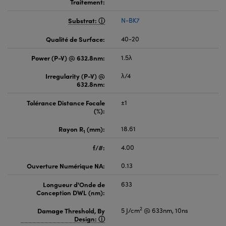
Traitement:
Substrat:
N-BK7
Qualité de Surface:
40-20
Power (P-V) @ 632.8nm:
1.5λ
Irregularity (P-V) @
λ/4
632.8nm:
Tolérance Distance Focale
±1
(%):
Rayon R
(mm):
18.61
1
f/#:
4.00
Ouverture Numérique NA:
0.13
Longueur d'Onde de
633
Conception DWL (nm):
2
Damage Threshold, By
5 J/cm
@ 633nm, 10ns
Design: