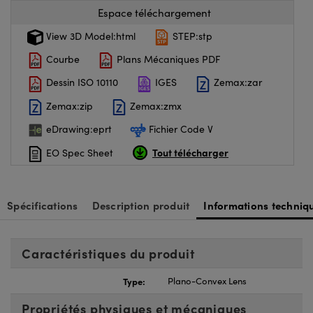
Espace téléchargement
View 3D Model:html
STEP:stp
Courbe
Plans Mécaniques PDF
Dessin ISO 10110
IGES
Zemax:zar
Zemax:zip
Zemax:zmx
eDrawing:eprt
Fichier Code V
Tout télécharger
EO Spec Sheet
Spécifications
Description produit
Informations techniq
Caractéristiques du produit
Type:
Plano-Convex Lens
Propriétés physiques et mécaniques