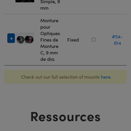
Simple, 9
mm
Monture
pour
Optiques
#54-
Fines de
Fixed
614
Monture
C, 9 mm
de dia.
Check out our full selection of mounts
here
.
Ressources