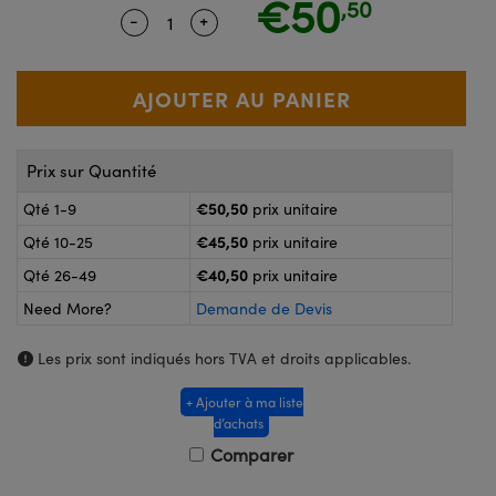
€50
,50
®
s Optiques Lightpath
-
+
Quantity Selector
Use the plus and minus buttons to ad
nalogiques
Rélai ou Coupleurs
on Labs™
reWire
s de Poche ou à Mesure Directe
'Imagerie
rs
Prix sur Quantité
roduits : Caméras
roduits : Microscopie
ics
€50,50
Qté 1-9
prix unitaire
€45,50
Qté 10-25
prix unitaire
€40,50
Qté 26-49
prix unitaire
n Gratings™
Need More?
Demande de Devis
ax
Les prix sont indiqués hors TVA et droits applicables.
s Optiques de SCHOTT
+ Ajouter à ma liste
d’achats
Comparer
Innovations