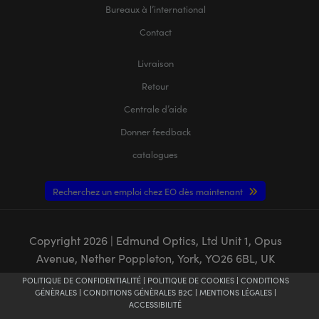
Bureaux à l’international
Contact
Livraison
Retour
Centrale d’aide
Donner feedback
catalogues
Recherchez un emploi chez EO dès maintenant
Copyright
2026
| Edmund Optics, Ltd Unit 1, Opus
Avenue, Nether Poppleton, York, YO26 6BL, UK
POLITIQUE DE CONFIDENTIALITÉ
|
POLITIQUE DE COOKIES
|
CONDITIONS
GÉNÈRALES
|
CONDITIONS GÉNÈRALES B2C
|
MENTIONS LÉGALES
|
ACCESSIBILITÉ