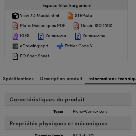
Espace téléchargement
View 3D Model:html
STEP:stp
Plans Mécaniques PDF
Dessin ISO 10110
IGES
Zemax:zar
Zemax:zmx
eDrawing:eprt
Fichier Code V
EO Spec Sheet
Spécifications
Description produit
Informations techniq
Caractéristiques du produit
Type:
Plano-Convex Lens
Propriétés physiques et mécaniques
Diamètre (mm):
9.00 ±0.025