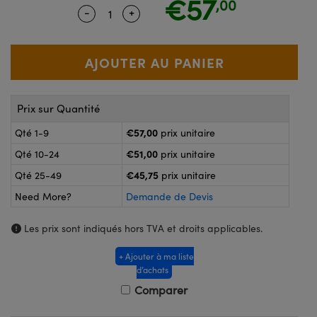
€57
,00
®
s Optiques Lightpath
-
+
Quantity Selector
Use the plus and minus buttons to ad
nalogiques
Rélai ou Coupleurs
on Labs™
reWire
s de Poche ou à Mesure Directe
'Imagerie
rs
Prix sur Quantité
roduits : Caméras
roduits : Microscopie
ics
€57,00
Qté 1-9
prix unitaire
€51,00
Qté 10-24
prix unitaire
€45,75
Qté 25-49
prix unitaire
n Gratings™
Need More?
Demande de Devis
ax
Les prix sont indiqués hors TVA et droits applicables.
s Optiques de SCHOTT
+ Ajouter à ma liste
d’achats
Comparer
Innovations