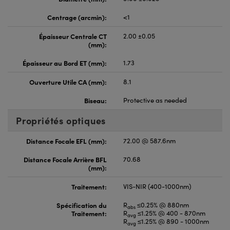
Centrage (arcmin):
<1
Épaisseur Centrale CT
2.00 ±0.05
(mm):
Épaisseur au Bord ET (mm):
1.73
Ouverture Utile CA (mm):
8.1
Biseau:
Protective as needed
Propriétés optiques
Distance Focale EFL (mm):
72.00 @ 587.6nm
Distance Focale Arrière BFL
70.68
(mm):
Traitement:
VIS-NIR (400-1000nm)
Spécification du
R
≤0.25% @ 880nm
abs
Traitement:
R
≤1.25% @ 400 - 870nm
avg
R
≤1.25% @ 890 - 1000nm
avg