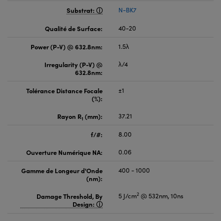
Substrat:
N-BK7
Qualité de Surface:
40-20
Power (P-V) @ 632.8nm:
1.5λ
Irregularity (P-V) @
λ/4
632.8nm:
Tolérance Distance Focale
±1
(%):
Rayon R
(mm):
37.21
1
f/#:
8.00
Ouverture Numérique NA:
0.06
Gamme de Longeur d'Onde
400 - 1000
(nm):
2
Damage Threshold, By
5 J/cm
@ 532nm, 10ns
Design: