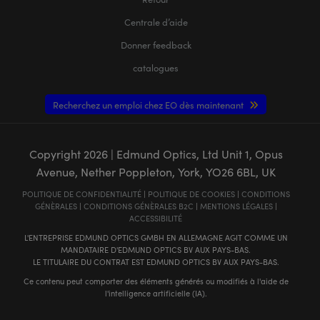
Centrale d’aide
Donner feedback
catalogues
Recherchez un emploi chez EO dès maintenant
Copyright
2026
| Edmund Optics, Ltd Unit 1, Opus
Avenue, Nether Poppleton, York, YO26 6BL, UK
POLITIQUE DE CONFIDENTIALITÉ
|
POLITIQUE DE COOKIES
|
CONDITIONS
GÉNÈRALES
|
CONDITIONS GÉNÈRALES B2C
|
MENTIONS LÉGALES
|
ACCESSIBILITÉ
L'ENTREPRISE EDMUND OPTICS GMBH EN ALLEMAGNE AGIT COMME UN
MANDATAIRE D'EDMUND OPTICS BV AUX PAYS-BAS.
LE TITULAIRE DU CONTRAT EST EDMUND OPTICS BV AUX PAYS-BAS.
Ce contenu peut comporter des éléments générés ou modifiés à l'aide de
l'intelligence artificielle (IA).