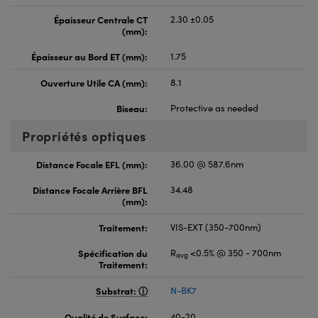
Épaisseur Centrale CT
2.30 ±0.05
(mm):
Épaisseur au Bord ET (mm):
1.75
Ouverture Utile CA (mm):
8.1
Biseau:
Protective as needed
Propriétés optiques
Distance Focale EFL (mm):
36.00 @ 587.6nm
Distance Focale Arrière BFL
34.48
(mm):
Traitement:
VIS-EXT (350-700nm)
Spécification du
R
<0.5% @ 350 - 700nm
avg
Traitement:
Substrat:
N-BK7
Qualité de Surface:
40-20