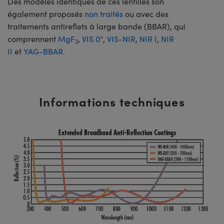
Des modèles identiques de ces lentilles son
également proposés
non traités
ou avec des
traitements antireflets à large bande (BBAR), qui
comprennent
MgF
,
VIS 0°
,
VIS-NIR
,
NIR I
,
NIR
2
II
et
YAG-BBAR.
Informations techniques