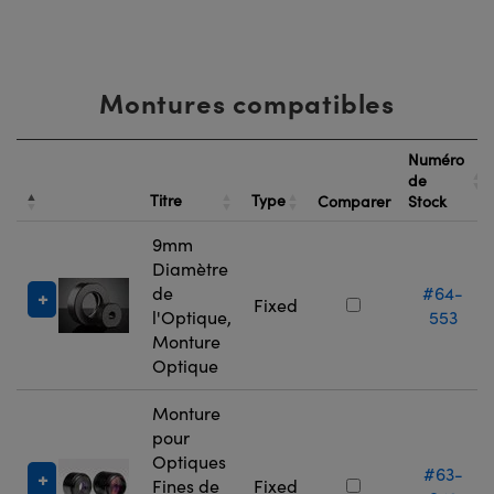
Montures compatibles
Numéro
de
Titre
Type
Comparer
Stock
9mm
Diamètre
de
#64-
Fixed
l'Optique,
553
Monture
Optique
Monture
pour
Optiques
#63-
Fines de
Fixed