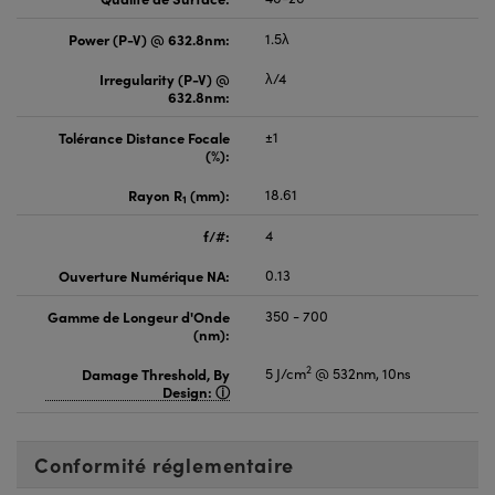
Power (P-V) @ 632.8nm:
1.5λ
Irregularity (P-V) @
λ/4
632.8nm:
Tolérance Distance Focale
±1
(%):
Rayon R
(mm):
18.61
1
f/#:
4
Ouverture Numérique NA:
0.13
Gamme de Longeur d'Onde
350 - 700
(nm):
2
Damage Threshold, By
5 J/cm
@ 532nm, 10ns
Design:
Conformité réglementaire