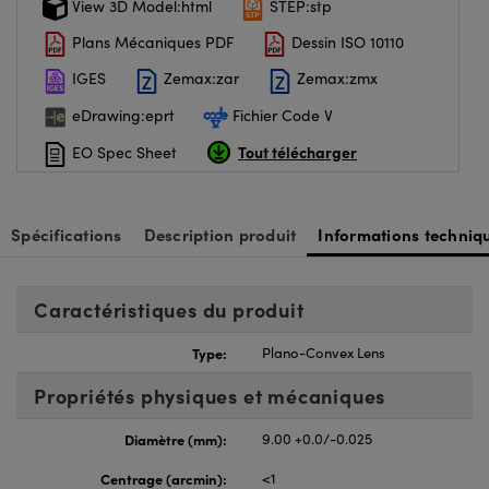
View 3D Model:html
STEP:stp
Plans Mécaniques PDF
Dessin ISO 10110
IGES
Zemax:zar
Zemax:zmx
eDrawing:eprt
Fichier Code V
Tout télécharger
EO Spec Sheet
Spécifications
Description produit
Informations techniq
Caractéristiques du produit
Type:
Plano-Convex Lens
Propriétés physiques et mécaniques
Diamètre (mm):
9.00 +0.0/-0.025
Centrage (arcmin):
<1