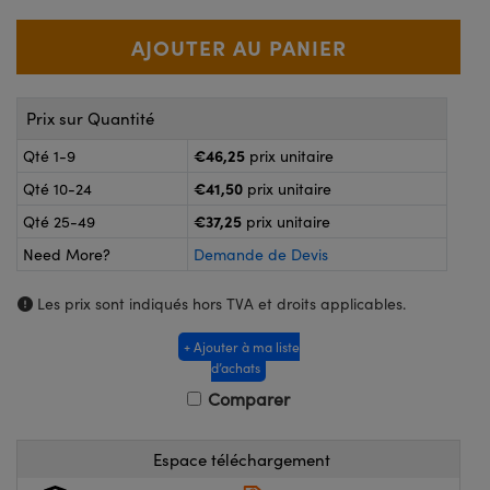
®
s Optiques Lightpath
nalogiques
Rélai ou Coupleurs
on Labs™
reWire
s de Poche ou à Mesure Directe
Prix sur Quantité
'Imagerie
rs
€46,25
Qté 1-9
prix unitaire
roduits : Caméras
€41,50
Qté 10-24
prix unitaire
roduits : Microscopie
ics
€37,25
Qté 25-49
prix unitaire
Need More?
Demande de Devis
n Gratings™
Les prix sont indiqués hors TVA et droits applicables.
ax
+ Ajouter à ma liste
d’achats
s Optiques de SCHOTT
Comparer
Espace téléchargement
Innovations