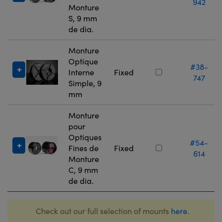
942
Monture
S, 9 mm
de dia.
Monture
Optique
#38-
Interne
Fixed
747
Simple, 9
mm
Monture
pour
Optiques
#54-
Fines de
Fixed
614
Monture
C, 9 mm
de dia.
Check out our full selection of mounts
here
.