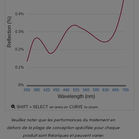
0.4%
Reflection (%)
0.3%
0.2%
0.1%
0%
350
385
420
455
490
525
560
595
630
665
700
Wavelength (nm)
SHIFT + SELECT
CURVE
an area on
to zoom
Veuillez noter que les performances du traitement en
dehors de la plage de conception spécifiée pour chaque
produit sont théoriques et peuvent varier.