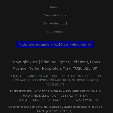
Retour
Centrale d’aide
Donner feedback
catalogues
Recherchez un emploi chez EO dès maintenant
Copyright
2026
| Edmund Optics, Ltd Unit 1, Opus
Avenue, Nether Poppleton, York, YO26 6BL, UK
POLITIQUE DE CONFIDENTIALITÉ
|
POLITIQUE DE COOKIES
|
CONDITIONS
GÉNÈRALES
|
CONDITIONS GÉNÈRALES B2C
|
MENTIONS LÉGALES
|
ACCESSIBILITÉ
L'ENTREPRISE EDMUND OPTICS GMBH EN ALLEMAGNE AGIT COMME UN
MANDATAIRE D'EDMUND OPTICS BV AUX PAYS-BAS.
LE TITULAIRE DU CONTRAT EST EDMUND OPTICS BV AUX PAYS-BAS.
Ce contenu peut comporter des éléments générés ou modifiés à l'aide de
l'intelligence artificielle (IA).