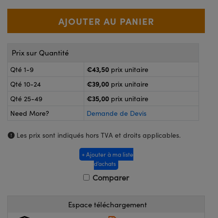
®
s Optiques Lightpath
nalogiques
Rélai ou Coupleurs
on Labs™
reWire
s de Poche ou à Mesure Directe
Prix sur Quantité
'Imagerie
rs
€43,50
Qté 1-9
prix unitaire
roduits : Caméras
€39,00
Qté 10-24
prix unitaire
roduits : Microscopie
ics
€35,00
Qté 25-49
prix unitaire
Need More?
Demande de Devis
n Gratings™
Les prix sont indiqués hors TVA et droits applicables.
ax
+ Ajouter à ma liste
d’achats
s Optiques de SCHOTT
Comparer
Espace téléchargement
Innovations