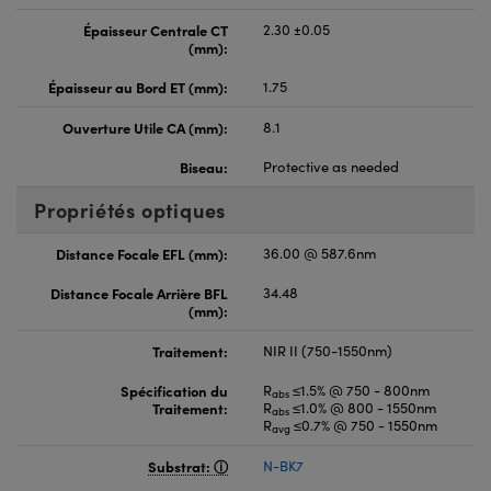
Épaisseur Centrale CT
2.30 ±0.05
(mm):
Épaisseur au Bord ET (mm):
1.75
Ouverture Utile CA (mm):
8.1
Biseau:
Protective as needed
Propriétés optiques
Distance Focale EFL (mm):
36.00 @ 587.6nm
Distance Focale Arrière BFL
34.48
(mm):
Traitement:
NIR II (750-1550nm)
Spécification du
R
≤1.5% @ 750 - 800nm
abs
Traitement:
R
≤1.0% @ 800 - 1550nm
abs
R
≤0.7% @ 750 - 1550nm
avg
Substrat:
N-BK7