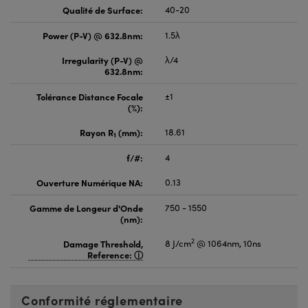
Qualité de Surface:
40-20
Power (P-V) @ 632.8nm:
1.5λ
Irregularity (P-V) @
λ/4
632.8nm:
Tolérance Distance Focale
±1
(%):
Rayon R
(mm):
18.61
1
f/#:
4
Ouverture Numérique NA:
0.13
Gamme de Longeur d'Onde
750 - 1550
(nm):
2
Damage Threshold,
8 J/cm
@ 1064nm, 10ns
Reference:
Conformité réglementaire