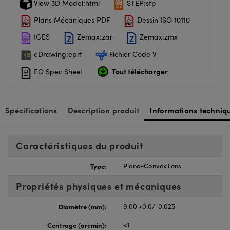
View 3D Model:html
STEP:stp
Plans Mécaniques PDF
Dessin ISO 10110
IGES
Zemax:zar
Zemax:zmx
eDrawing:eprt
Fichier Code V
Tout télécharger
EO Spec Sheet
Spécifications
Description produit
Informations techniq
Caractéristiques du produit
Type:
Plano-Convex Lens
Propriétés physiques et mécaniques
Diamètre (mm):
9.00 +0.0/-0.025
Centrage (arcmin):
<1