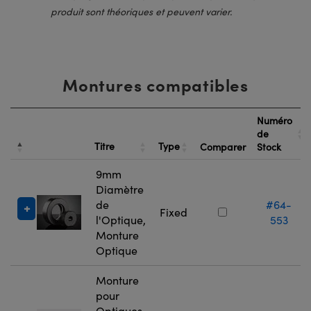
produit sont théoriques et peuvent varier.
Montures compatibles
Numéro
de
Titre
Type
Comparer
Stock
9mm
Diamètre
de
#64-
Fixed
l'Optique,
553
Monture
Optique
Monture
pour
Optiques