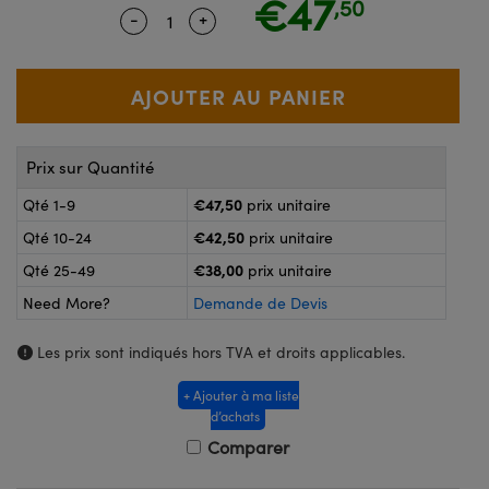
€47
,50
®
s Optiques Lightpath
-
+
Quantity Selector
Use the plus and minus buttons to ad
nalogiques
Rélai ou Coupleurs
on Labs™
reWire
s de Poche ou à Mesure Directe
'Imagerie
rs
Prix sur Quantité
roduits : Caméras
roduits : Microscopie
ics
€47,50
Qté 1-9
prix unitaire
€42,50
Qté 10-24
prix unitaire
€38,00
Qté 25-49
prix unitaire
n Gratings™
Need More?
Demande de Devis
ax
Les prix sont indiqués hors TVA et droits applicables.
s Optiques de SCHOTT
+ Ajouter à ma liste
d’achats
Comparer
Innovations