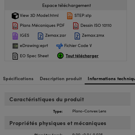
Espace téléchargement
View 3D Model:html
STEP:stp
Plans Mécaniques PDF
Dessin ISO 10110
IGES
Zemax:zar
Zemax:zmx
eDrawing:eprt
Fichier Code V
Tout télécharger
EO Spec Sheet
Spécifications
Description produit
Informations techniq
Caractéristiques du produit
Type:
Plano-Convex Lens
Propriétés physiques et mécaniques
Diamètre (mm):
9.00 +0.0/-0.025