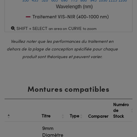
350
435
520
605
690
775
860
945
1030
1115
1200
Wavelength (nm)
Traitement VIS-NIR (400-1000 nm)
SHIFT + SELECT
CURVE
an area on
to zoom
Veuillez noter que les performances du traitement en
dehors de la plage de conception spécifiée pour chaque
produit sont théoriques et peuvent varier.
Montures compatibles
Numéro
de
Titre
Type
Comparer
Stock
9mm
Diamètre