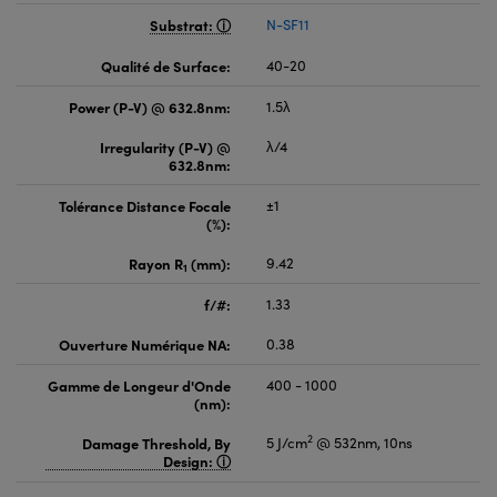
Substrat:
N-SF11
Qualité de Surface:
40-20
Power (P-V) @ 632.8nm:
1.5λ
Irregularity (P-V) @
λ/4
632.8nm:
Tolérance Distance Focale
±1
(%):
Rayon R
(mm):
9.42
1
f/#:
1.33
Ouverture Numérique NA:
0.38
Gamme de Longeur d'Onde
400 - 1000
(nm):
2
Damage Threshold, By
5 J/cm
@ 532nm, 10ns
Design: