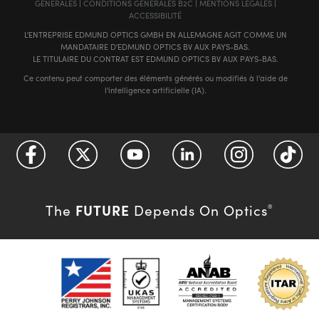
GÉNÈRALES
|
CONDITIONS GÉNÈRALES B2C
|
MENTIONS LÉGALES
|
ACCESSIBILITÉ
L'ENTREPRISE EDMUND OPTICS GMBH EN ALLEMAGNE AGIT COMME UN
MANDATAIRE D'EDMUND OPTICS BV AUX PAYS-BAS.
LE TITULAIRE DU CONTRAT EST EDMUND OPTICS BV AUX PAYS-BAS.
Ce contenu peut comporter des éléments générés ou modifiés à l'aide de
l'intelligence artificielle (IA).
FUTURE
The
Depends On Optics
®