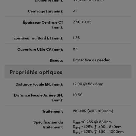
Centrage (arcmin):
<1
Épaisseur Centrale CT
2.50 ±0.05
(mm):
Épaisseur au Bord ET (mm):
1.36
Ouverture Utile CA (mm):
8.1
Biseau:
Protective as needed
Propriétés optiques
Distance Focale EFL (mm):
12.00 @ 587.6nm
Distance Focale Arrière BFL
10.60
(mm):
Traitement:
VIS-NIR (400-1000nm)
Spécification du
R
≤0.25% @ 880nm
abs
Traitement:
R
≤1.25% @ 400 - 870nm
avg
R
≤1.25% @ 890 - 1000nm
avg