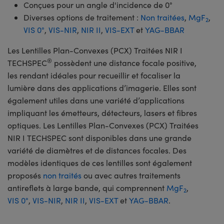
Conçues pour un angle d'incidence de 0°
Diverses options de traitement :
Non traitées
,
MgF
,
2
VIS 0°
,
VIS-NIR
,
NIR II
,
VIS-EXT
et
YAG-BBAR
Les Lentilles Plan-Convexes (PCX) Traitées NIR I
®
TECHSPEC
possèdent une distance focale positive,
les rendant idéales pour recueillir et focaliser la
lumière dans des applications d’imagerie. Elles sont
également utiles dans une variété d’applications
impliquant les émetteurs, détecteurs, lasers et fibres
optiques. Les Lentilles Plan-Convexes (PCX) Traitées
NIR I TECHSPEC sont disponibles dans une grande
variété de diamètres et de distances focales. Des
modèles identiques de ces lentilles sont également
proposés
non traités
ou avec autres traitements
antireflets à large bande, qui comprennent
MgF
,
2
VIS 0°
,
VIS-NIR
,
NIR II
,
VIS-EXT
et
YAG-BBAR
.