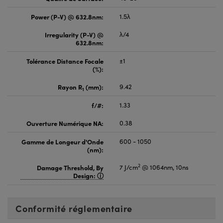
Power (P-V) @ 632.8nm:
1.5λ
Irregularity (P-V) @
λ/4
632.8nm:
Tolérance Distance Focale
±1
(%):
Rayon R
(mm):
9.42
1
f/#:
1.33
Ouverture Numérique NA:
0.38
Gamme de Longeur d'Onde
600 - 1050
(nm):
2
Damage Threshold, By
7 J/cm
@ 1064nm, 10ns
Design:
Conformité réglementaire