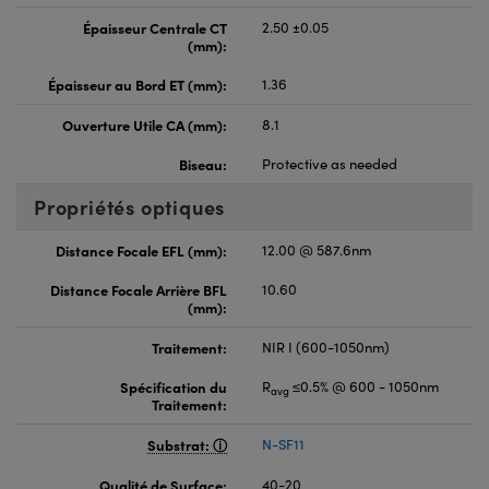
Épaisseur Centrale CT
2.50 ±0.05
(mm):
Épaisseur au Bord ET (mm):
1.36
Ouverture Utile CA (mm):
8.1
Biseau:
Protective as needed
Propriétés optiques
Distance Focale EFL (mm):
12.00 @ 587.6nm
Distance Focale Arrière BFL
10.60
(mm):
Traitement:
NIR I (600-1050nm)
Spécification du
R
≤0.5% @ 600 - 1050nm
avg
Traitement:
Substrat:
N-SF11
Qualité de Surface:
40-20