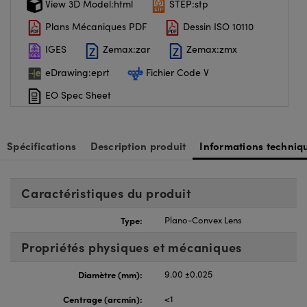
View 3D Model:html
STEP:stp
Plans Mécaniques PDF
Dessin ISO 10110
IGES
Zemax:zar
Zemax:zmx
eDrawing:eprt
Fichier Code V
EO Spec Sheet
Spécifications
Description produit
Informations techniq
Caractéristiques du produit
Type:
Plano-Convex Lens
Propriétés physiques et mécaniques
Diamètre (mm):
9.00 ±0.025
Centrage (arcmin):
<1