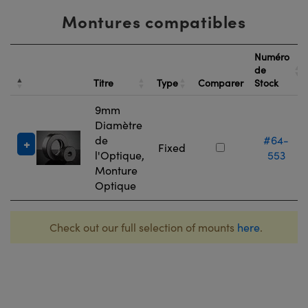
Montures compatibles
Numéro
de
Titre
Type
Comparer
Stock
9mm
Diamètre
de
#64-
Fixed
l'Optique,
553
Monture
Optique
Check out our full selection of mounts
here
.