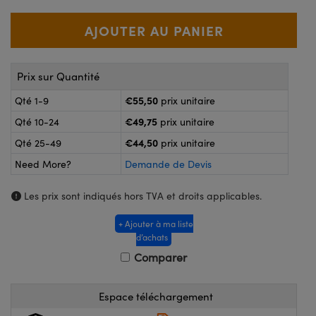
®
s Optiques Lightpath
nalogiques
Rélai ou Coupleurs
on Labs™
reWire
s de Poche ou à Mesure Directe
Prix sur Quantité
'Imagerie
rs
€55,50
Qté 1-9
prix unitaire
roduits : Caméras
€49,75
Qté 10-24
prix unitaire
roduits : Microscopie
ics
€44,50
Qté 25-49
prix unitaire
Need More?
Demande de Devis
n Gratings™
Les prix sont indiqués hors TVA et droits applicables.
ax
+ Ajouter à ma liste
d’achats
s Optiques de SCHOTT
Comparer
Espace téléchargement
Innovations