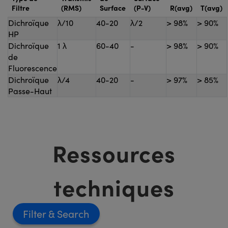
Filtre
(RMS)
Surface
(P-V)
R(avg)
T(avg)
Dichroïque
λ/10
40-20
λ/2
> 98%
> 90%
HP
Dichroïque
1 λ
60-40
-
> 98%
> 90%
de
Fluorescence
Dichroïque
λ/4
40-20
-
> 97%
> 85%
Passe-Haut
Ressources
techniques
Filter