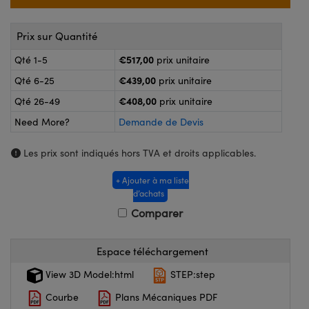
®
s Optiques Lightpath
nalogiques
Rélai ou Coupleurs
on Labs™
Prix sur Quantité
ireWire
€517,00
Qté 1-5
prix unitaire
s de Poche ou à Mesure Directe
€439,00
Qté 6-25
prix unitaire
'Imagerie
rs
€408,00
Qté 26-49
prix unitaire
roduits : Caméras
Need More?
Demande de Devis
roduits : Microscopie
ics
Les prix sont indiqués hors TVA et droits applicables.
+ Ajouter à ma liste
n Gratings™
d’achats
Comparer
ax
s Optiques de SCHOTT
Espace téléchargement
View 3D Model:html
STEP:step
Courbe
Plans Mécaniques PDF
Innovations