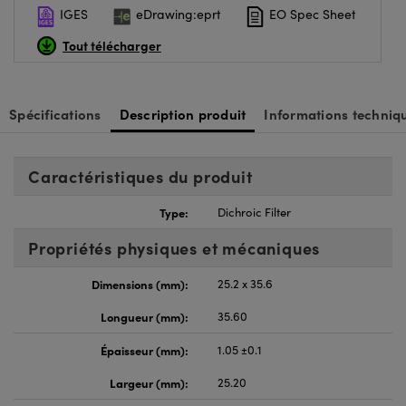
IGES
eDrawing:eprt
EO Spec Sheet
Tout télécharger
Spécifications
Description produit
Informations techniq
Caractéristiques du produit
Type:
Dichroic Filter
Propriétés physiques et mécaniques
Dimensions (mm):
25.2 x 35.6
Longueur (mm):
35.60
Épaisseur (mm):
1.05 ±0.1
Largeur (mm):
25.20