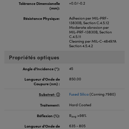
Tolérance Dimensionelle
+0.0/-0.2
(mm):
Résistance Physique:
Adhesion per MIL-PRF-
13830B, Section C.4.5.12
Moderate abrasion per
MIL-PRF-13830B, Section
C.4.5.11
Cleaning per MIL-C-48497A
Section 4.5.4.2
Propriétés optiques
Angle d'Incidence (°):
45
Longueur d'Onde de
850.00
Coupure (nm) :
Substrat:
Fused Silica
(Corning 7980)
Traitement:
Hard Coated
Réflexion (%):
R
>98%
avg
Longueur d'Onde de
635 - 805