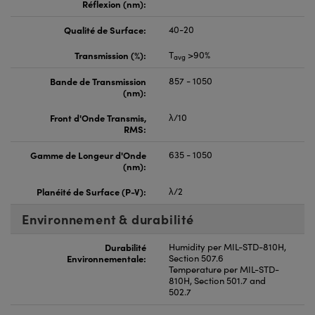
Réflexion (nm):
Qualité de Surface:
40-20
Transmission (%):
T
>90%
avg
Bande de Transmission
857 - 1050
(nm):
Front d'Onde Transmis,
λ/10
RMS:
Gamme de Longeur d'Onde
635 - 1050
(nm):
Planéité de Surface (P-V):
λ/2
Environnement & durabilité
Durabilité
Humidity per MIL-STD-810H,
Environnementale:
Section 507.6
Temperature per MIL-STD-
810H, Section 501.7 and
502.7