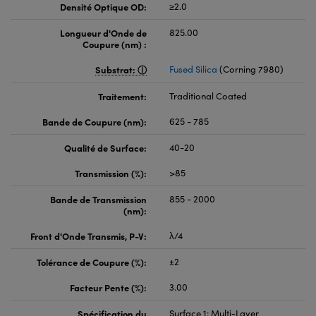
Densité Optique OD:
≥2.0
Longueur d'Onde de
825.00
Coupure (nm) :
Substrat:
Fused Silica
(Corning 7980)
Traitement:
Traditional Coated
Bande de Coupure (nm):
625 - 785
Qualité de Surface:
40-20
Transmission (%):
>85
Bande de Transmission
855 - 2000
(nm):
Front d'Onde Transmis, P-V:
λ/4
Tolérance de Coupure (%):
±2
Facteur Pente (%):
3.00
Spécification du
Surface 1: Multi-Layer