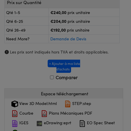
®
s Optiques Lightpath
Prix sur Quantité
nalogiques
€240,00
Qté 1-5
prix unitaire
Rélai ou Coupleurs
on Labs™
€204,00
Qté 6-25
prix unitaire
ireWire
s de Poche ou à Mesure Directe
€192,00
Qté 26-49
prix unitaire
'Imagerie
Need More?
Demande de Devis
rs
roduits : Caméras
Les prix sont indiqués hors TVA et droits applicables.
roduits : Microscopie
ics
+ Ajouter à ma liste
d’achats
Comparer
n Gratings™
ax
Espace téléchargement
View 3D Model:html
STEP:step
s Optiques de SCHOTT
Courbe
Plans Mécaniques PDF
IGES
eDrawing:eprt
EO Spec Sheet
Innovations