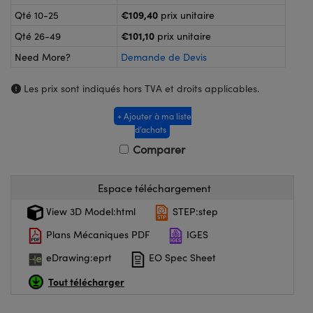
®
s Optiques Lightpath
iques pour Caméras
€109,40
Qté 10-25
prix unitaire
€101,10
Rélai ou Coupleurs
ion Labs™
Qté 26-49
prix unitaire
nalogiques
Need More?
Demande de Devis
es de Poche ou à Mesure Directe
ireWire
Les prix sont indiqués hors TVA et droits applicables.
rs
d'Imagerie
+ Ajouter à ma liste
roduits : Microscopie
ics
d’achats
produits : Caméras
Comparer
Espace téléchargement
n Gratings™
View 3D Model:html
STEP:step
ax
Plans Mécaniques PDF
IGES
s Optiques de SCHOTT
eDrawing:eprt
EO Spec Sheet
Tout télécharger
Innovations