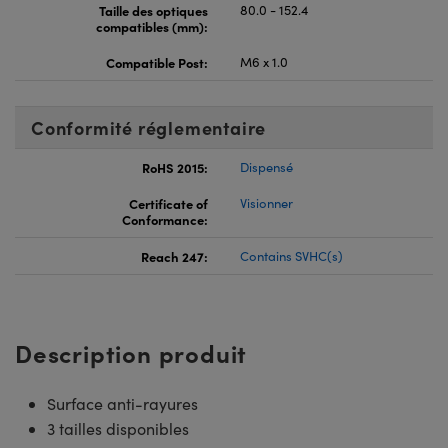
Taille des optiques
80.0 - 152.4
compatibles (mm):
Compatible Post:
M6 x 1.0
Conformité réglementaire
RoHS 2015:
Dispensé
Certificate of
Visionner
Conformance:
Reach 247:
Contains SVHC(s)
Description produit
Surface anti-rayures
3 tailles disponibles