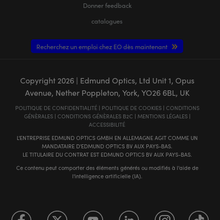
Donner feedback
catalogues
Recherchez un emploi chez EO dès maintenant
Copyright
2026
| Edmund Optics, Ltd Unit 1, Opus
Avenue, Nether Poppleton, York, YO26 6BL, UK
POLITIQUE DE CONFIDENTIALITÉ
|
POLITIQUE DE COOKIES
|
CONDITIONS
GÉNÈRALES
|
CONDITIONS GÉNÈRALES B2C
|
MENTIONS LÉGALES
|
ACCESSIBILITÉ
L'ENTREPRISE EDMUND OPTICS GMBH EN ALLEMAGNE AGIT COMME UN
MANDATAIRE D'EDMUND OPTICS BV AUX PAYS-BAS.
LE TITULAIRE DU CONTRAT EST EDMUND OPTICS BV AUX PAYS-BAS.
Ce contenu peut comporter des éléments générés ou modifiés à l'aide de
l'intelligence artificielle (IA).