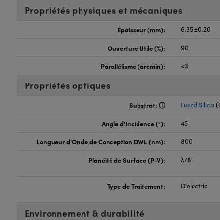
Propriétés physiques et mécaniques
Épaisseur (mm):
6.35 ±0.20
Ouverture Utile (%):
90
Parallélisme (arcmin):
<3
Propriétés optiques
Substrat:
Fused Silica
(
Angle d'Incidence (°):
45
Longueur d'Onde de Conception DWL (nm):
800
Planéité de Surface (P-V):
λ/8
Type de Traitement:
Dielectric
Environnement & durabilité