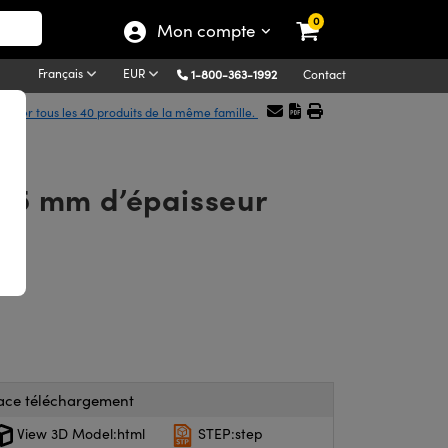
0
Mon compte
Français
EUR
1-800-363-1992
Contact
ficher tous les 40 produits de la même famille.
,35 mm d’épaisseur
ace téléchargement
View 3D Model:html
STEP:step