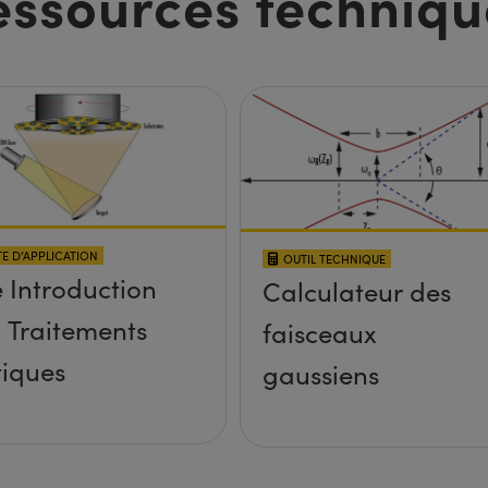
essources techniqu
E D’APPLICATION
OUTIL TECHNIQUE
 Introduction
Calculateur des
 Traitements
faisceaux
iques
gaussiens