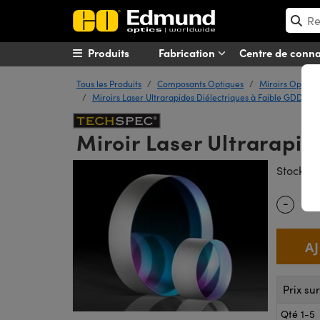
Produits
Fabrication
Centre de conn
Tous les Produits
Composants Optiques
Miroirs Optiqu
Miroirs Laser Ultrarapides Diélectriques à Faible GDD
Miroir Laser Ultrarapi
#
Stock
-
Quantity
Prix su
Qté 1-5