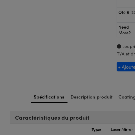
Qté 6-2
Need
More?
Les pri
TVA et dr
+ Ajout
Spécifications
Description produit
Coatin
Caractéristiques du produit
Type:
Laser Mirror