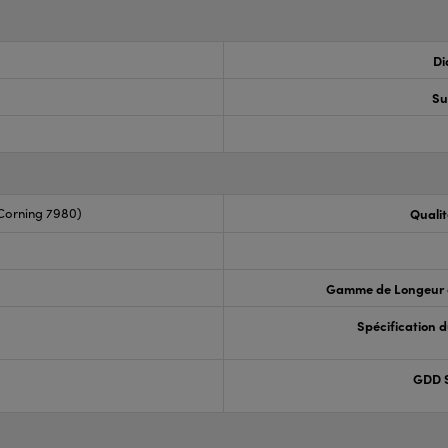
Di
Su
Corning 7980)
Qualit
Gamme de Longeur 
Spécification 
GDD S