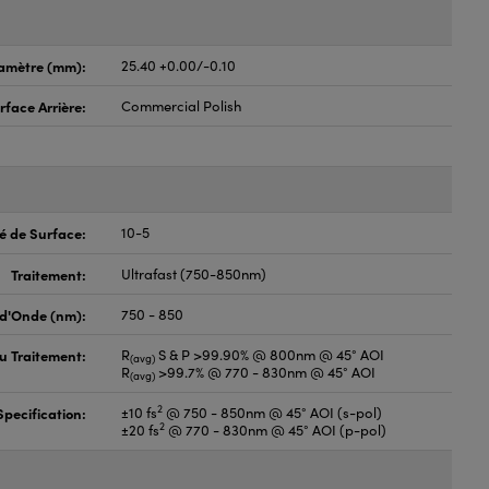
amètre (mm):
25.40 +0.00/-0.10
rface Arrière:
Commercial Polish
é de Surface:
10-5
Traitement:
Ultrafast (750-850nm)
d'Onde (nm):
750 - 850
du Traitement:
R
S & P >99.90% @ 800nm @ 45° AOI
(avg)
R
>99.7% @ 770 - 830nm @ 45° AOI
(avg)
2
pecification:
±10 fs
@ 750 - 850nm @ 45° AOI (s-pol)
2
±20 fs
@ 770 - 830nm @ 45° AOI (p-pol)