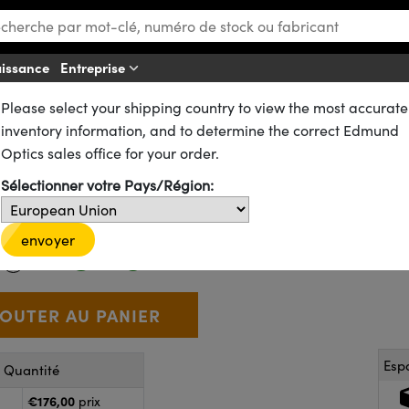
aissance
Entreprise
Af
Please select your shipping country to view the most accurate
es
Miroirs Laser à Impulsions Ultracourtes
inventory information, and to determine the correct Edmund
Optics sales office for your order.
de, 800 nm, 25,4 mm de dia. x 6
Sélectionner votre Pays/Région:
26-830
20+ In Stock
envoyer
€176
,00
+
 Selector
Use the plus and minus buttons to adjust the quantity.
Esp
r Quantité
€176,00
prix