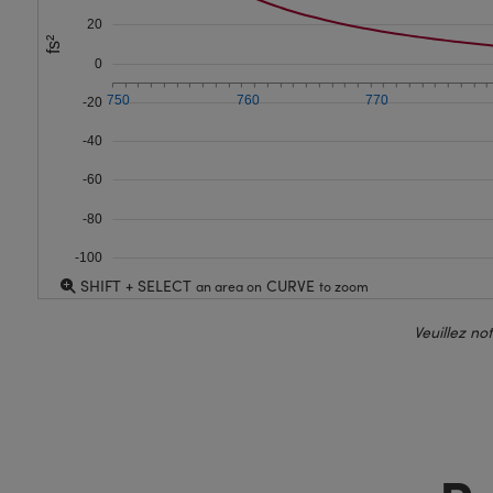
20
fs²
0
750
760
770
-20
-40
-60
-80
-100
SHIFT + SELECT
CURVE
an area on
to zoom
Veuillez no