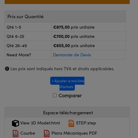
®
s Optiques Lightpath
nalogiques
Rélai ou Coupleurs
on Labs™
Prix sur Quantité
reWire
€875,00
Qté 1-5
prix unitaire
s de Poche ou à Mesure Directe
€700,00
Qté 6-25
prix unitaire
'Imagerie
rs
€655,00
Qté 26-49
prix unitaire
roduits : Caméras
Need More?
Demande de Devis
roduits : Microscopie
ics
Les prix sont indiqués hors TVA et droits applicables.
+ Ajouter à ma liste
n Gratings™
d’achats
Comparer
ax
s Optiques de SCHOTT
Espace téléchargement
View 3D Model:html
STEP:step
Courbe
Plans Mécaniques PDF
Innovations