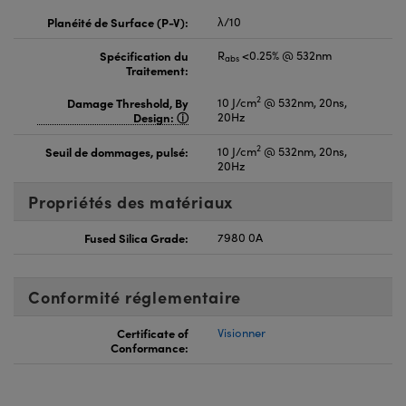
Planéité de Surface (P-V):
λ/10
Spécification du
R
<0.25% @ 532nm
abs
Traitement:
2
Damage Threshold, By
10 J/cm
@ 532nm, 20ns,
Design:
20Hz
2
Seuil de dommages, pulsé:
10 J/cm
@ 532nm, 20ns,
20Hz
Propriétés des matériaux
Fused Silica Grade:
7980 0A
Conformité réglementaire
Certificate of
Visionner
Conformance: