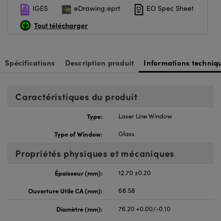
IGES
eDrawing:eprt
EO Spec Sheet
Tout télécharger
Spécifications
Description produit
Informations techniq
Caractéristiques du produit
Type:
Laser Line Window
Type of Window:
Glass
Propriétés physiques et mécaniques
Épaisseur (mm):
12.70 ±0.20
Ouverture Utile CA (mm):
68.58
Diamètre (mm):
76.20 +0.00/-0.10