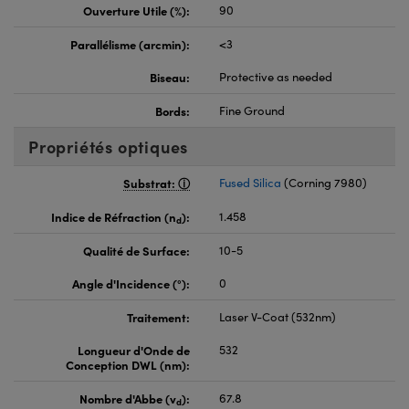
Ouverture Utile (%):
90
Parallélisme (arcmin):
<3
Biseau:
Protective as needed
Bords:
Fine Ground
Propriétés optiques
Substrat:
Fused Silica
(Corning 7980)
Indice de Réfraction (n
):
1.458
d
Qualité de Surface:
10-5
Angle d'Incidence (°):
0
Traitement:
Laser V-Coat (532nm)
Longueur d'Onde de
532
Conception DWL (nm):
Nombre d'Abbe (v
):
67.8
d