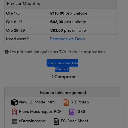
®
s Optiques Lightpath
Prix sur Quantité
nalogiques
€110,00
Qté 1-5
prix unitaire
Rélai ou Coupleurs
on Labs™
€88,00
ireWire
Qté 6-25
prix unitaire
s de Poche ou à Mesure Directe
€83,00
Qté 26-99
prix unitaire
'Imagerie
Need More?
Demande de Devis
rs
roduits : Caméras
Les prix sont indiqués hors TVA et droits applicables.
roduits : Microscopie
ics
+ Ajouter à ma liste
d’achats
Comparer
n Gratings™
ax
Espace téléchargement
View 3D Model:html
STEP:step
s Optiques de SCHOTT
Plans Mécaniques PDF
IGES
eDrawing:eprt
EO Spec Sheet
Innovations