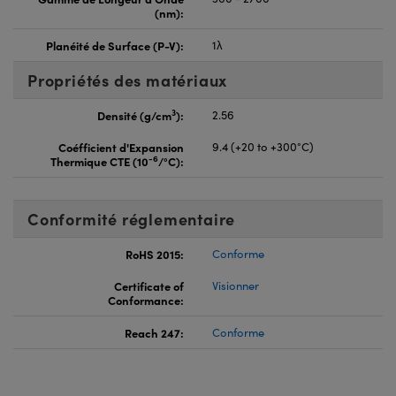
(nm):
Planéité de Surface (P-V):
1λ
Propriétés des matériaux
3
Densité (g/cm
):
2.56
Coéfficient d'Expansion
9.4 (+20 to +300°C)
-6
Thermique CTE (10
/°C):
Conformité réglementaire
RoHS 2015:
Conforme
Certificate of
Visionner
Conformance:
Reach 247:
Conforme