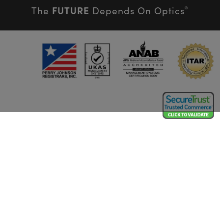
FUTURE
The
Depends On Optics
®