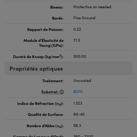
Biseau:
Protective as needed
Bords:
Fine Ground
Rapport de Poisson:
0.22
Module d'Élasticité de
71.5
Young (GPa):
2
Dureté de Knoop (kg/mm
):
500.00
Propriétés optiques
Traitement:
Uncoated
Substrat:
B270
Indice de Réfraction (n
):
1.523
d
Qualité de Surface:
60-40
Nombre d'Abbe (v
):
58.3
d
Gamme de Longeur d'Onde
360 - 2700