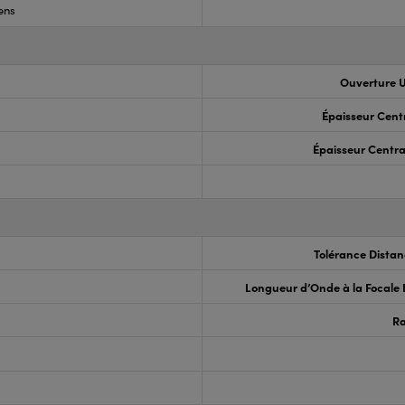
ens
Ouverture U
Épaisseur Cent
Épaisseur Centra
Tolérance Distan
Longueur d’Onde à la Focale
R