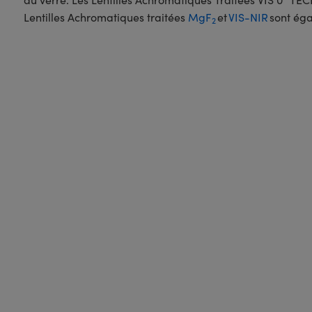
Lentilles Achromatiques traitées
MgF
et
VIS-NIR
sont éga
2