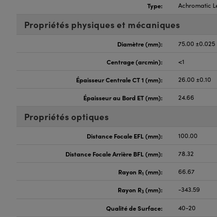
Type:
Achromatic L
Propriétés physiques et mécaniques
Diamètre (mm):
75.00 ±0.025
Centrage (arcmin):
<1
Épaisseur Centrale CT 1 (mm):
26.00 ±0.10
Épaisseur au Bord ET (mm):
24.66
Propriétés optiques
Distance Focale EFL (mm):
100.00
Distance Focale Arrière BFL (mm):
78.32
Rayon R
(mm):
66.67
1
Rayon R
(mm):
-343.59
3
Qualité de Surface:
40-20