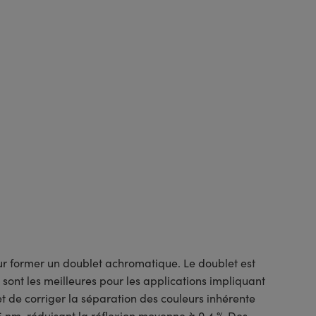
r former un doublet achromatique. Le doublet est
 sont les meilleures pour les applications impliquant
t de corriger la séparation des couleurs inhérente
 nm, réduisant la réflexion moyenne à 0,4 %. Des