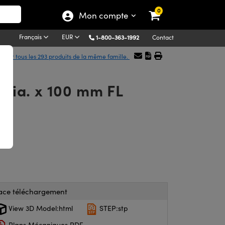
0
Mon compte
Français
EUR
1-800-363-1992
Contact
icher tous les 293 produits de la même famille.
 dia. x 100 mm FL
ace téléchargement
View 3D Model:html
STEP:stp
Plans Mécaniques PDF