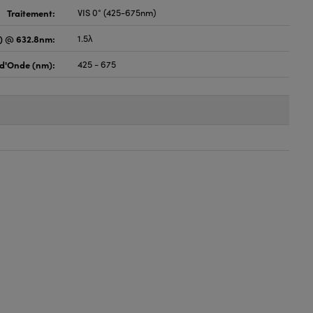
Traitement:
VIS 0° (425-675nm)
) @ 632.8nm:
1.5λ
d'Onde (nm):
425 - 675