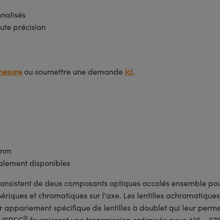
nnalisés
ute précision
mesure
ou soumettre une demande
ici.
5 nm
lement disponibles
onsistent de deux composants optiques accolés ensemble pou
ériques et chromatiques sur l'axe. Les lentilles achromatiques
r appariement spécifique de lentilles à doublet qui leur perme
®
ECHSPEC
fournissent une transmission optimisée pour 425 - 675