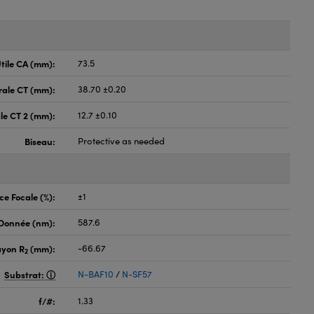
tile CA (mm):
73.5
rale CT (mm):
38.70 ±0.20
le CT 2 (mm):
12.7 ±0.10
Biseau:
Protective as needed
ce Focale (%):
±1
 Donnée (nm):
587.6
ayon R
(mm):
-66.67
2
Substrat:
N-BAF10
/
N-SF57
f/#:
1.33