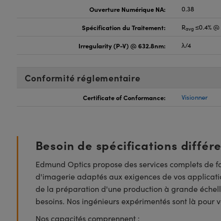
Ouverture Numérique NA:
0.38
Spécification du Traitement:
R
≤0.4% @ 
avg
Irregularity (P-V) @ 632.8nm:
λ/4
Conformité réglementaire
Certificate of Conformance:
Visionner
Besoin de spécifications différ
Edmund Optics propose des services complets de fa
d'imagerie adaptés aux exigences de vos applicatio
de la préparation d'une production à grande échell
besoins. Nos ingénieurs expérimentés sont là pour vo
Nos capacités comprennent :