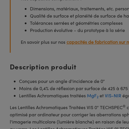
Dimensions, matériaux, traitements, etc. perso
Qualité de surface et planéité de surface de ha
Tolérances serrées et géométries complexes
Production évolutive – du prototype à la série
En savoir plus sur nos
capacités de fabrication sur 
Description produit
Conçues pour un angle d'incidence de 0°
Moins de 0,4% de réflexion par surface de 425 à 67
Lentilles Achromatiques traitées
MgF
et
VIS-NIR
éga
2
®
Les Lentilles Achromatiques Traitées VIS 0° TECHSPEC
c
optimisé par ordinateur pour corriger les aberrations sph
l'imagerie multicolore (lumière blanche) en raison de leu
au verre. Les Lentilles Achromatiques Traitées VIS 0° T