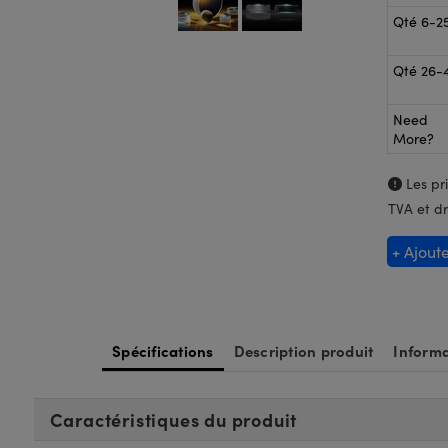
Qté 6-2
Qté 26-
Need
More?
Les pri
TVA et dr
+ Ajout
Spécifications
Description produit
Informa
Caractéristiques du produit