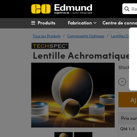
Produits
Fabrication
Centre de conn
Tous les Produits
Composants Optiques
Lentilles Optiq
Lentille Achromatique, 
#
Stock
-
Quantity
Prix su
Qté 1-5