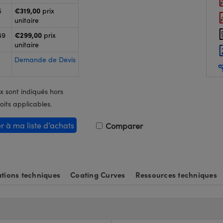
€319,00
5
prix
unitaire
€299,00
49
prix
unitaire
Demande de Devis
x sont indiqués hors
oits applicables.
er à ma liste d’achats
Comparer
tions techniques
Coating Curves
Ressources techniques