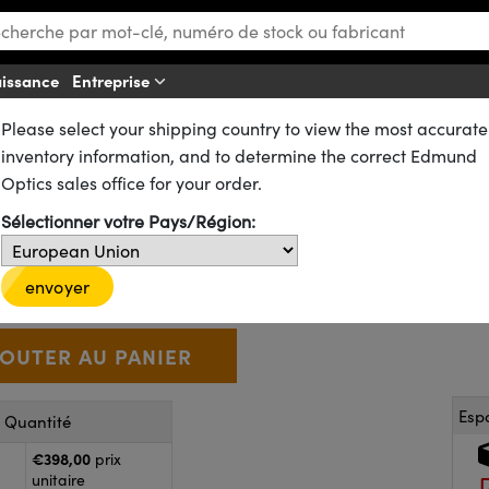
aissance
Entreprise
Aff
Please select your shipping country to view the most accurate
ues
Lentilles Achromatiques
Lentilles Achromatiques Traitées VIS 0°
inventory information, and to determine the correct Edmund
Optics sales office for your order.
VIS 0°, Bords Noircis, 75 mm de
Sélectionner votre Pays/Région:
33-921-INK
CONTACT
D’autres traitements
€398
,00
envoyer
+
 Selector
Use the plus and minus buttons to adjust the quantity.
Esp
r Quantité
€398,00
prix
unitaire