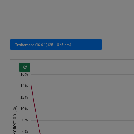
Traitement VIS 0° (425 - 675 nm)
16%
14%
12%
Reflection (%)
10%
8%
6%