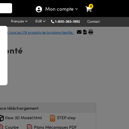
0
Mon compte
Français
EUR
1-800-363-1992
Contact
icher tous les 178 produits de la même famille.
Monté
ace téléchargement
View 3D Model:html
STEP:step
Courbe
Plans Mécaniques PDF