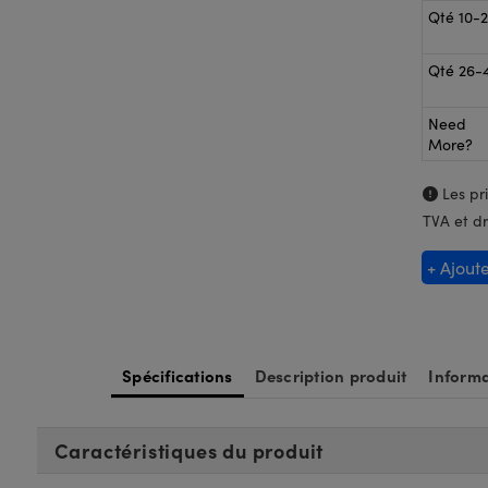
Qté 10-
Qté 26-
Need
More?
Les pri
TVA et dr
+ Ajout
Spécifications
Description produit
Informa
Caractéristiques du produit