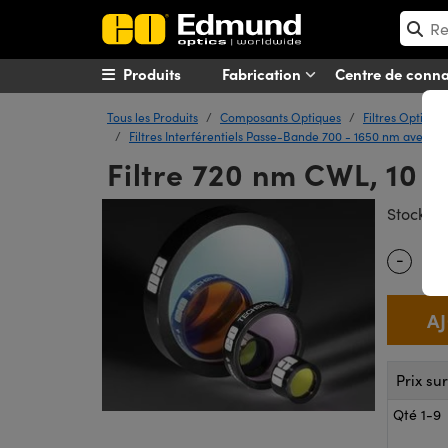
Produits
Fabrication
Centre de conn
Tous les Produits
Composants Optiques
Filtres Optique
Filtres Interférentiels Passe-Bande 700 - 1650 nm avec Tr
Filtre 720 nm CWL, 10
#
Stock
-
Quantity
Prix su
Qté 1-9