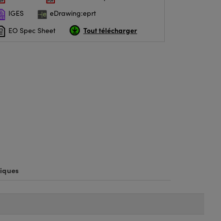
IGES
eDrawing:eprt
Tout télécharger
EO Spec Sheet
iques