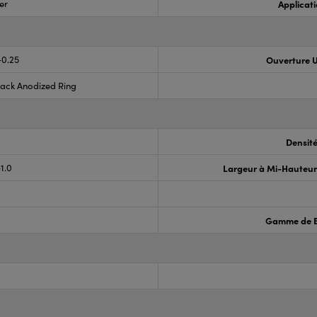
er
Applicati
-0.25
Ouverture U
lack Anodized Ring
Densit
1.0
Largeur à Mi-Hauteu
Gamme de B