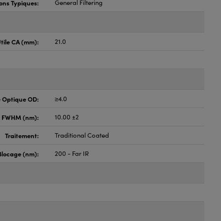
ons Typiques:
General Filtering
tile CA (mm):
21.0
é Optique OD:
≥4.0
r FWHM (nm):
10.00 ±2
Traitement:
Traditional Coated
locage (nm):
200 - Far IR