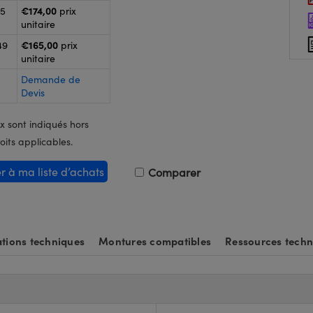
€174,00
25
prix
unitaire
€165,00
49
prix
unitaire
Demande de
Devis
x sont indiqués hors
oits applicables.
er à ma liste d’achats
Comparer
tions techniques
Montures compatibles
Ressources techn