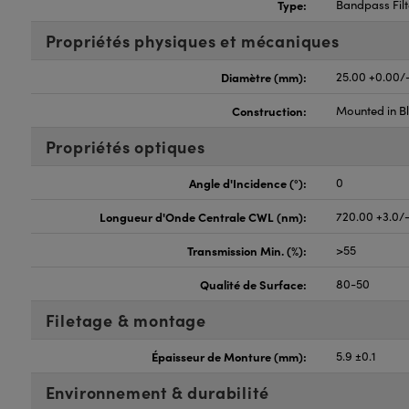
Type:
Bandpass Filt
Propriétés physiques et mécaniques
Diamètre (mm):
25.00 +0.00/
Construction:
Mounted in B
Propriétés optiques
Angle d'Incidence (°):
0
Longueur d'Onde Centrale CWL (nm):
720.00 +3.0/-
Transmission Min. (%):
>55
Qualité de Surface:
80-50
Filetage & montage
Épaisseur de Monture (mm):
5.9 ±0.1
Environnement & durabilité