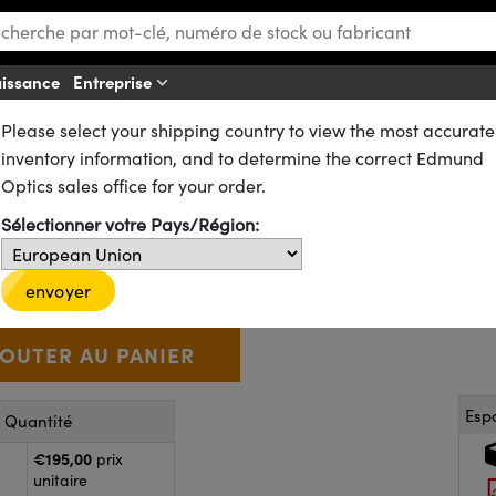
aissance
Entreprise
Aff
Please select your shipping country to view the most accurate
s
Filtres Passe-Bande
aitement Traditionnel
inventory information, and to determine the correct Edmund
 nm FWHM, 25 mm de Diamètre 
Optics sales office for your order.
Sélectionner votre Pays/Région:
67-840
5 In Stock
€195
,00
+
 Selector
Use the plus and minus buttons to adjust the quantity.
envoyer
Esp
r Quantité
€195,00
prix
unitaire