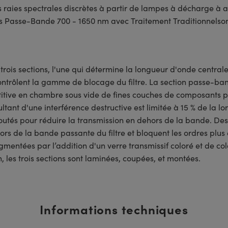
s raies spectrales discrètes à partir de lampes à décharge à ar
tiels Passe-Bande 700 - 1650 nm avec Traitement Traditionnelso
n trois sections, l'une qui détermine la longueur d'onde centr
ontrôlent la gamme de blocage du filtre. La section passe-ban
titive en chambre sous vide de fines couches de composants pa
ultant d'une interférence destructive est limitée à 15 % de la 
outés pour réduire la transmission en dehors de la bande. Des
ors de la bande passante du filtre et bloquent les ordres plus é
entées par l’addition d'un verre transmissif coloré et de col
n, les trois sections sont laminées, coupées, et montées.
Informations techniques