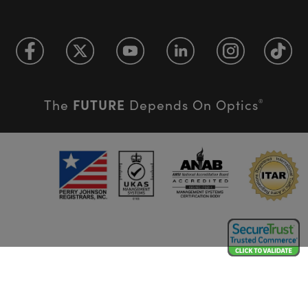
FUTURE
The
Depends On Optics
®