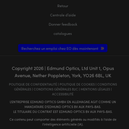
Retour
Centrale d’aide
Donner feedback
catalogues
Recherchez un emploi chez EO dès maintenant
Copyright
2026
| Edmund Optics, Ltd Unit 1, Opus
Avenue, Nether Poppleton, York, YO26 6BL, UK
POLITIQUE DE CONFIDENTIALITÉ
|
POLITIQUE DE COOKIES
|
CONDITIONS
GÉNÈRALES
|
CONDITIONS GÉNÈRALES B2C
|
MENTIONS LÉGALES
|
ACCESSIBILITÉ
L'ENTREPRISE EDMUND OPTICS GMBH EN ALLEMAGNE AGIT COMME UN
MANDATAIRE D'EDMUND OPTICS BV AUX PAYS-BAS.
LE TITULAIRE DU CONTRAT EST EDMUND OPTICS BV AUX PAYS-BAS.
Ce contenu peut comporter des éléments générés ou modifiés à l'aide de
l'intelligence artificielle (IA).