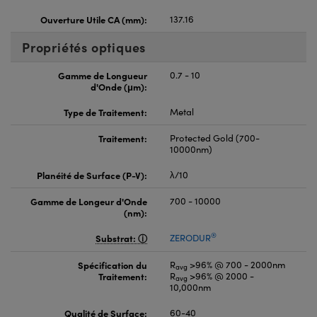
Ouverture Utile CA (mm):
137.16
Propriétés optiques
Gamme de Longueur
0.7 - 10
d'Onde (μm):
Type de Traitement:
Metal
Traitement:
Protected Gold (700-
10000nm)
Planéité de Surface (P-V):
λ/10
Gamme de Longeur d'Onde
700 - 10000
(nm):
®
Substrat:
ZERODUR
Spécification du
R
>96% @ 700 - 2000nm
avg
Traitement:
R
>96% @ 2000 -
avg
10,000nm
Qualité de Surface:
60-40