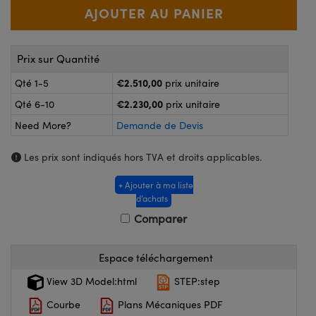
®
s Optiques Lightpath
nalogiques
Rélai ou Coupleurs
on Labs™
reWire
Prix sur Quantité
s de Poche ou à Mesure Directe
€2.510,00
Qté 1-5
prix unitaire
'Imagerie
rs
€2.230,00
Qté 6-10
prix unitaire
roduits : Caméras
Need More?
Demande de Devis
roduits : Microscopie
ics
Les prix sont indiqués hors TVA et droits applicables.
+ Ajouter à ma liste
n Gratings™
d’achats
Comparer
ax
s Optiques de SCHOTT
Espace téléchargement
View 3D Model:html
STEP:step
Courbe
Plans Mécaniques PDF
Innovations