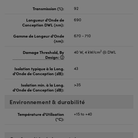
Transmission (%):
92
Longueur d'Onde de
690
Conception DWL (nm):
Gamme de Longeur d'Onde
670 - 710
(nm):
2
Damage Threshold, By
40 W, 4 kW/cm
@ DWL
Design:
Isolation typique à la Long.
43
d'Onde de Conception (dB):
Isolation min. à la Long.
>35
d'Onde de Conception (dB):
Environnement & durabilité
Température d'Utilisation
+15 to +40
(°C):