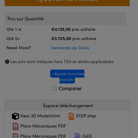
®
s Optiques Lightpath
nalogiques
Rélai ou Coupleurs
on Labs™
Prix sur Quantité
reWire
€4.135,00
Qté 1-4
prix unitaire
s de Poche ou à Mesure Directe
'Imagerie
€3.725,00
Qté 5+
prix unitaire
rs
Need More?
Demande de Devis
roduits : Caméras
roduits : Microscopie
ics
Les prix sont indiqués hors TVA et droits applicables.
+ Ajouter à ma liste
d’achats
n Gratings™
Comparer
ax
Espace téléchargement
s Optiques de SCHOTT
View 3D Model:html
STEP:step
Plans Mécaniques PDF
Plans Mécaniques PDF
IGES
Innovations