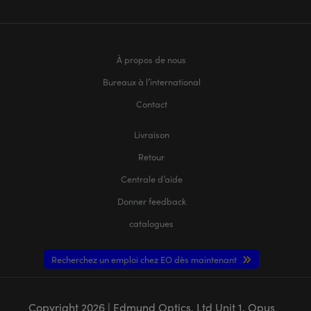
À propos de nous
Bureaux à l’international
Contact
Livraison
Retour
Centrale d’aide
Donner feedback
catalogues
Recherchez un emploi chez EO dès maintenant
Copyright
2026
| Edmund Optics, Ltd Unit 1, Opus