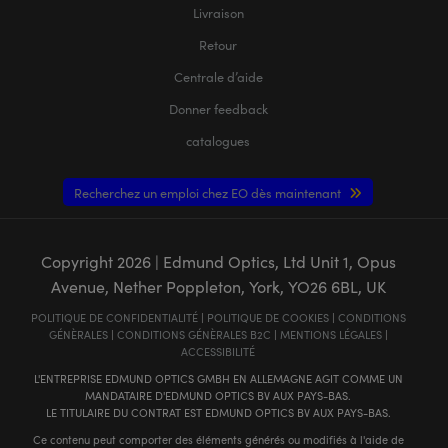
Livraison
Retour
Centrale d’aide
Donner feedback
catalogues
Recherchez un emploi chez EO dès maintenant
Copyright
2026
| Edmund Optics, Ltd Unit 1, Opus
Avenue, Nether Poppleton, York, YO26 6BL, UK
POLITIQUE DE CONFIDENTIALITÉ
|
POLITIQUE DE COOKIES
|
CONDITIONS
GÉNÈRALES
|
CONDITIONS GÉNÈRALES B2C
|
MENTIONS LÉGALES
|
ACCESSIBILITÉ
L'ENTREPRISE EDMUND OPTICS GMBH EN ALLEMAGNE AGIT COMME UN
MANDATAIRE D'EDMUND OPTICS BV AUX PAYS-BAS.
LE TITULAIRE DU CONTRAT EST EDMUND OPTICS BV AUX PAYS-BAS.
Ce contenu peut comporter des éléments générés ou modifiés à l'aide de