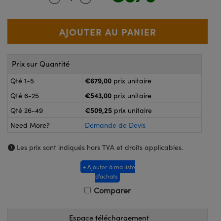
®
s Optiques Lightpath
nalogiques
Rélai ou Coupleurs
on Labs™
ireWire
s de Poche ou à Mesure Directe
'Imagerie
Prix sur Quantité
rs
€679,00
roduits : Caméras
Qté 1-5
prix unitaire
roduits : Microscopie
ics
€543,00
Qté 6-25
prix unitaire
€509,25
Qté 26-49
prix unitaire
Need More?
Demande de Devis
n Gratings™
Les prix sont indiqués hors TVA et droits applicables.
ax
+ Ajouter à ma liste
d’achats
s Optiques de SCHOTT
Comparer
Espace téléchargement
Innovations