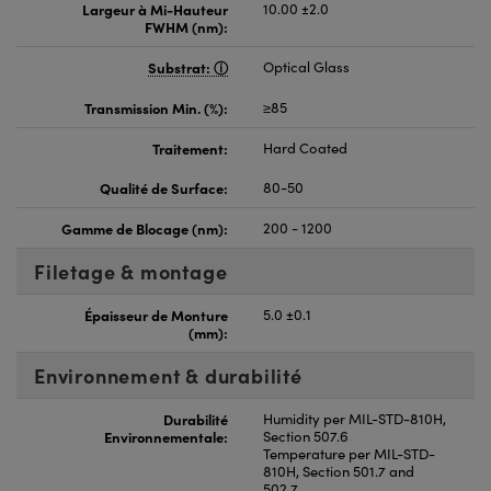
Largeur à Mi-Hauteur
10.00 ±2.0
FWHM (nm):
Substrat:
Optical Glass
Transmission Min. (%):
≥85
Traitement:
Hard Coated
Qualité de Surface:
80-50
Gamme de Blocage (nm):
200 - 1200
Filetage & montage
Épaisseur de Monture
5.0 ±0.1
(mm):
Environnement & durabilité
Durabilité
Humidity per MIL-STD-810H,
Environnementale:
Section 507.6
Temperature per MIL-STD-
810H, Section 501.7 and
502.7