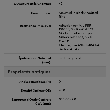
Ouverture Utile CA (mm):
45
Construction:
Mounted in Black Anodized
Ring
Résistance Physique:
Adhesion per MIL-PRF-
13830B, Section C.4.5.12
Moderate abrasion per
MIL-PRF-13830B, Section
C.4.5.11
Cleaning per MIL-C-48497A
Section 4.5.4.2
Épaisseur du Substrat
3.5 ±0.5 typical
(mm):
Propriétés optiques
Angle d'Incidence (°):
0
Densité Optique OD:
≥4.0
Longueur d'Onde Centrale
636.00 ±2.0
CWL (nm):