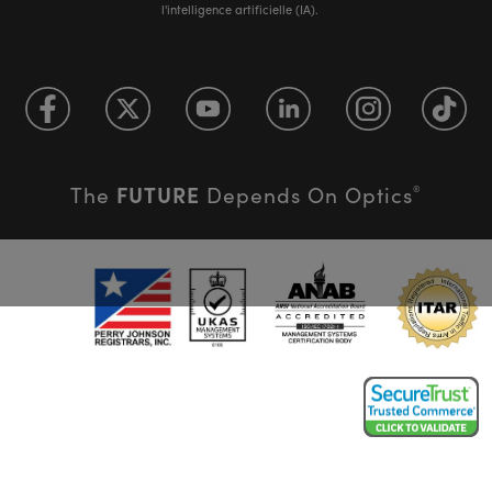
l'intelligence artificielle (IA).
FUTURE
The
Depends On Optics
®