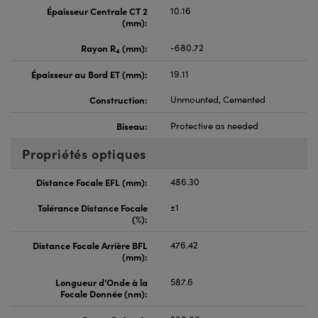
Épaisseur Centrale CT 2
10.16
(mm):
Rayon R
(mm):
-680.72
4
Épaisseur au Bord ET (mm):
19.11
Construction:
Unmounted, Cemented
Biseau:
Protective as needed
Propriétés optiques
Distance Focale EFL (mm):
486.30
Tolérance Distance Focale
±1
(%):
Distance Focale Arrière BFL
476.42
(mm):
Longueur d’Onde à la
587.6
Focale Donnée (nm):