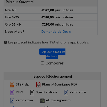
®
Prix sur Quantité
s Optiques Lightpath
nalogiques
€372,00
Qté 1-5
prix unitaire
Rélai ou Coupleurs
on Labs™
€316,00
Qté 6-25
prix unitaire
ireWire
s de Poche ou à Mesure Directe
€297,00
Qté 26-49
prix unitaire
'Imagerie
Need More?
Demande de Devis
rs
roduits : Caméras
Les prix sont indiqués hors TVA et droits applicables.
roduits : Microscopie
ics
+ Ajouter à ma liste
d’achats
Comparer
n Gratings™
ax
Espace téléchargement
STEP:stp
Plans Mécaniques PDF
s Optiques de SCHOTT
IGES
Spécifications
Zemax:zar
Zemax:zmx
eDrawing:easm
Innovations