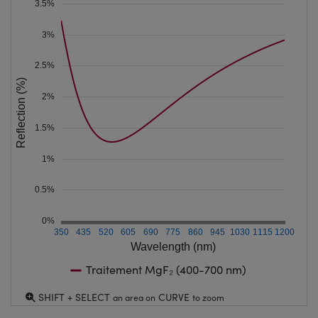
3.5%
3%
2.5%
Reflection (%)
2%
1.5%
1%
0.5%
0%
350
435
520
605
690
775
860
945
1030
1115
1200
Wavelength (nm)
Traitement MgF₂ (400-700 nm)
SHIFT + SELECT
CURVE
an area on
to zoom