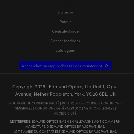
Livraison
Retour
Centrale d’aide
Donner feedback
catalogues
Recherchez un emploi chez EO dès maintenant
Copyright
2026
| Edmund Optics, Ltd Unit 1, Opus
Avenue, Nether Poppleton, York, YO26 6BL, UK
POLITIQUE DE CONFIDENTIALITÉ
|
POLITIQUE DE COOKIES
|
CONDITIONS
GÉNÈRALES
|
CONDITIONS GÉNÈRALES B2C
|
MENTIONS LÉGALES
|
ACCESSIBILITÉ
L'ENTREPRISE EDMUND OPTICS GMBH EN ALLEMAGNE AGIT COMME UN
MANDATAIRE D'EDMUND OPTICS BV AUX PAYS-BAS.
LE TITULAIRE DU CONTRAT EST EDMUND OPTICS BV AUX PAYS-BAS.