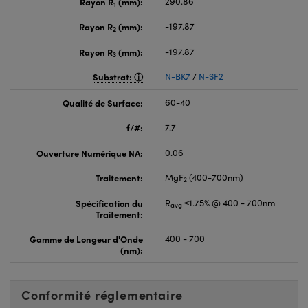
Rayon R
(mm):
290.86
1
Rayon R
(mm):
-197.87
2
Rayon R
(mm):
-197.87
3
Substrat:
N-BK7
/
N-SF2
Qualité de Surface:
60-40
f/#:
7.7
Ouverture Numérique NA:
0.06
Traitement:
MgF
(400-700nm)
2
Spécification du
R
≤1.75% @ 400 - 700nm
avg
Traitement:
Gamme de Longeur d'Onde
400 - 700
(nm):
Conformité réglementaire