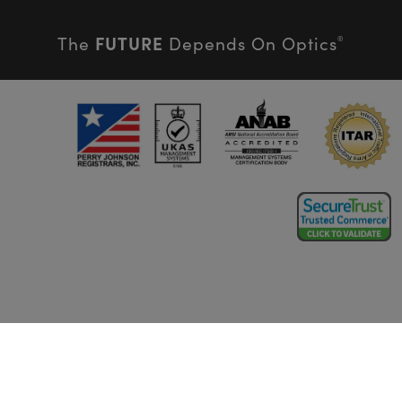
FUTURE
The
Depends On Optics
®