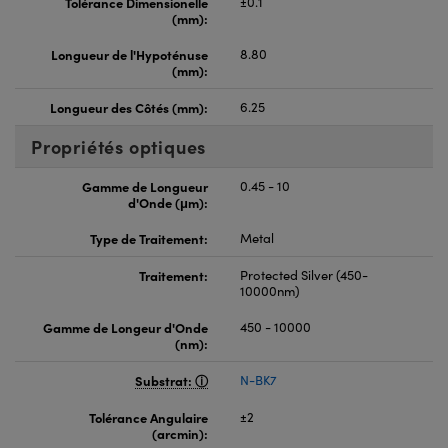
Tolérance Dimensionelle
±0.1
(mm):
Longueur de l'Hypoténuse
8.80
(mm):
Longueur des Côtés (mm):
6.25
Propriétés optiques
Gamme de Longueur
0.45 - 10
d'Onde (μm):
Type de Traitement:
Metal
Traitement:
Protected Silver (450-
10000nm)
Gamme de Longeur d'Onde
450 - 10000
(nm):
Substrat:
N-BK7
Tolérance Angulaire
±2
(arcmin):