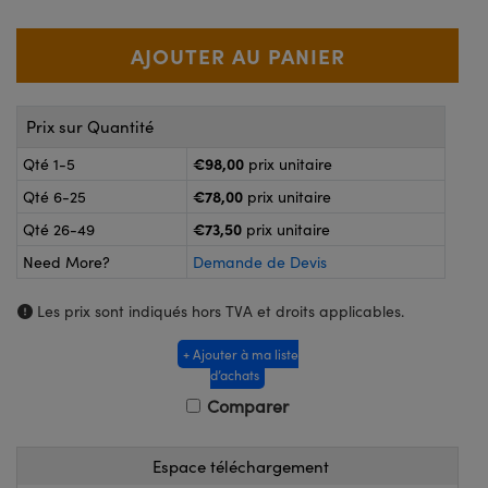
®
s Optiques Lightpath
nalogiques
Rélai ou Coupleurs
on Labs™
reWire
s de Poche ou à Mesure Directe
Prix sur Quantité
'Imagerie
rs
€98,00
Qté 1-5
prix unitaire
roduits : Caméras
€78,00
Qté 6-25
prix unitaire
roduits : Microscopie
ics
€73,50
Qté 26-49
prix unitaire
Need More?
Demande de Devis
n Gratings™
Les prix sont indiqués hors TVA et droits applicables.
ax
+ Ajouter à ma liste
d’achats
s Optiques de SCHOTT
Comparer
Espace téléchargement
Innovations