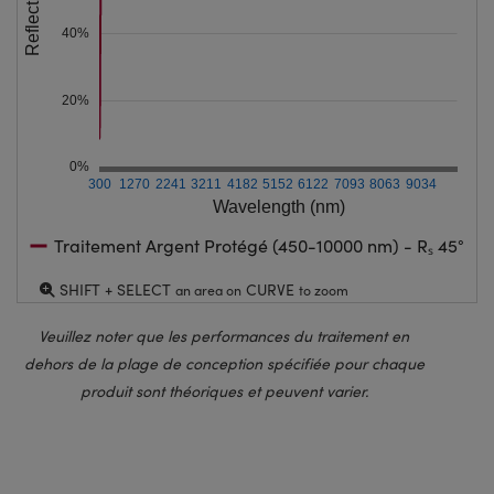
Reflection (%)
40%
20%
0%
300
1270
2241
3211
4182
5152
6122
7093
8063
9034
Wavelength (nm)
Traitement Argent Protégé (450-10000 nm) - Rₛ 45°
SHIFT + SELECT
CURVE
an area on
to zoom
Veuillez noter que les performances du traitement en
dehors de la plage de conception spécifiée pour chaque
produit sont théoriques et peuvent varier.