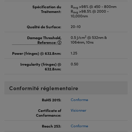
Spécification du
R
>98% @ 450 - 800nm
avg
Traitement:
R
>98.5% @ 2000 -
avg
10,000nm
Qualité de Surface:
20-10
2
Damage Threshold,
0.5 J/cm
@ 532nm &
Reference:
1064nm, 10ns
Power (fringes) @ 632.8nm:
1.25
Irregularity (fringes) @
0.50
632.8nm:
Conformité réglementaire
RoHS 2015:
Conforme
Certificate of
Visionner
Conformance:
Reach 253:
Conforme