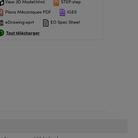
View 3D Model:html
STEP:step
Plans Mécaniques PDF
IGES
eDrawing:eprt
EO Spec Sheet
Tout télécharger