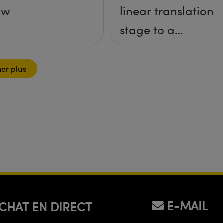
ow
linear translation
stage to a
breadboard
table?
her plus
E-MAIL
CHAT EN DIRECT