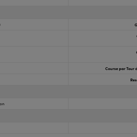
)
G
Course par Tour 
Res
ion