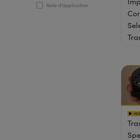
Imp
Note d’application
Con
Sel
Tra
Sta
VID
Tra
Spe