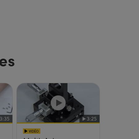
es
VIDÉO