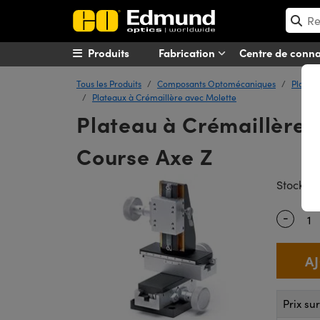
Produits
Fabrication
Centre de conn
Tous les Produits
Composants Optomécaniques
Platine
Plateaux à Crémaillère avec Molette
Plateau à Crémaillère
Course Axe Z
#
Stock
-
Quantity
Prix su