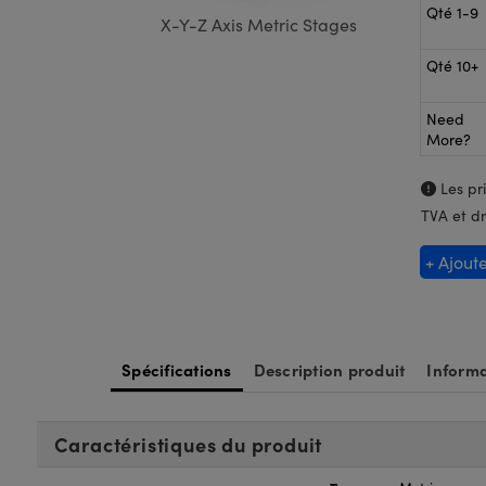
Qté 1-9
X-Y-Z Axis Metric Stages
Qté 10+
Need
More?
Les pri
TVA et dr
+ Ajout
Spécifications
Description produit
Informa
Caractéristiques du produit