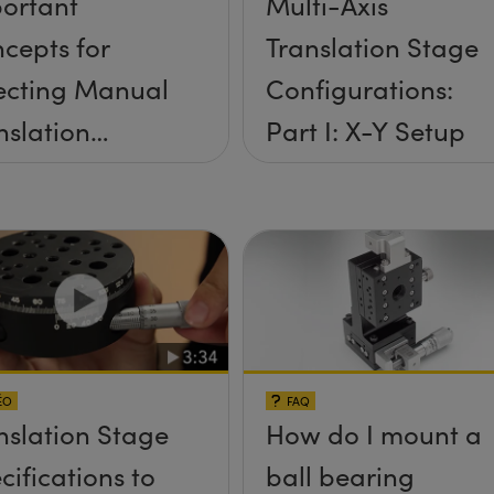
ortant
Multi-Axis
cepts for
Translation Stage
ecting Manual
Configurations:
nslation
Part I: X-Y Setup
ges
ÉO
FAQ
nslation Stage
How do I mount a
cifications to
ball bearing