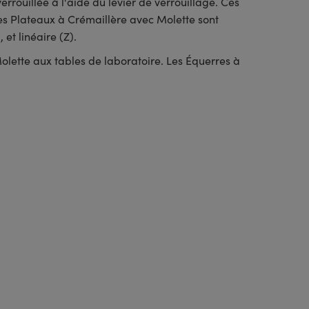
rouillée à l'aide du levier de verrouillage. Ces
es Plateaux à Crémaillère avec Molette sont
, et linéaire (Z).
olette aux tables de laboratoire. Les Équerres à