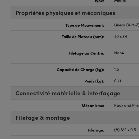
Type:
Metric
Propriétés physiques et mécaniques
Type de Mouvement:
Linear (X-Y-Z
Taille de Plateau (mm):
40 x 34
Filetage au Centre:
None
Capacité de Charge (kg):
1.5
Poids (kg):
0.71
Connectivité matérielle & interfaçage
Mécanisme:
Rack and Pin
Filetage & montage
Filetage:
(8) M3 x 0.5