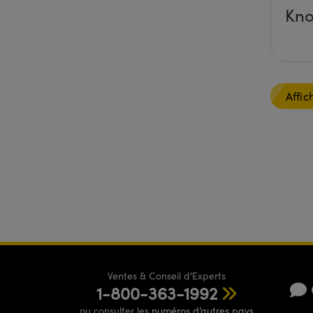
Kn
Affic
Ventes & Conseil d’Experts
1-800-363-1992
ou consulter les
numéros d’autres pays