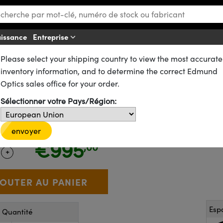
aissance
Entreprise
Af
Please select your shipping country to view the most accurate
s Manuelles et Glissières
Platines Manuelles et à Roulements à Billes
inventory information, and to determine the correct Edmund
 avec Molette, 60 mm de Cours
Optics sales office for your order.
Sélectionner votre Pays/Région:
55-023
17 In Stock
envoyer
€995
,00
+
 Selector
Use the plus and minus buttons to adjust the quantity.
Esp
r Quantité