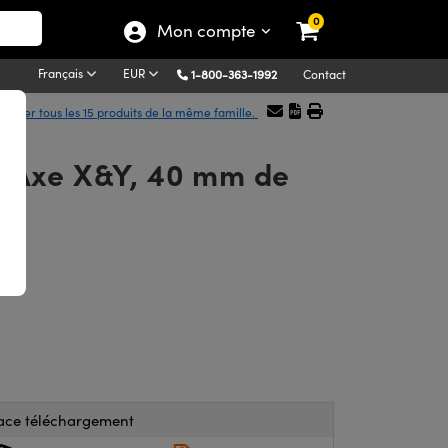
0
Mon compte
Français
EUR
1-800-363-1992
Contact
ficher tous les 15 produits de la même famille.
e Axe X&Y, 40 mm de
ace téléchargement