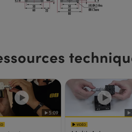
essources techniqu
ÉO
VIDÉO