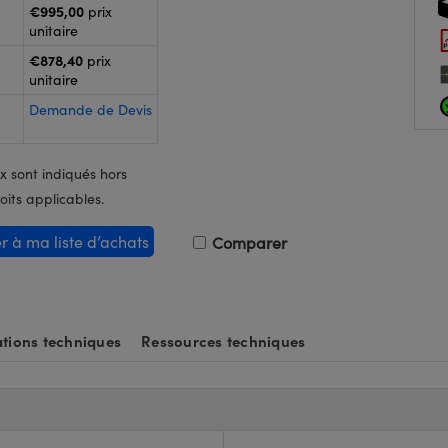
€995,00
prix
unitaire
€878,40
prix
unitaire
Demande de Devis
x sont indiqués hors
oits applicables.
er à ma liste d’achats
Comparer
tions techniques
Ressources techniques