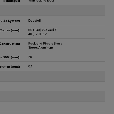
Remarque:
With locking lever
uide System:
Dovetail
Course (mm):
60 (±30) in X and Y
40 (±20) in Z
Construction:
Rack and Pinion: Brass
Stage: Aluminum
de 360° (mm):
20
olution (mm):
0.1