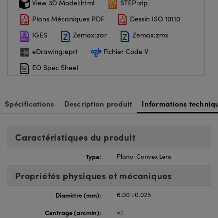
View 3D Model:html
STEP:stp
Plans Mécaniques PDF
Dessin ISO 10110
IGES
Zemax:zar
Zemax:zmx
eDrawing:eprt
Fichier Code V
EO Spec Sheet
Spécifications
Description produit
Informations techniq
Caractéristiques du produit
Type:
Plano-Convex Lens
Propriétés physiques et mécaniques
Diamètre (mm):
6.00 ±0.025
Centrage (arcmin):
<1