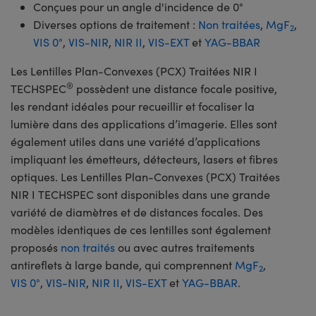
Conçues pour un angle d'incidence de 0°
Diverses options de traitement :
Non traitées
,
MgF
,
2
VIS 0°
,
VIS-NIR
,
NIR II
,
VIS-EXT
et
YAG-BBAR
Les Lentilles Plan-Convexes (PCX) Traitées NIR I
®
TECHSPEC
possèdent une distance focale positive,
les rendant idéales pour recueillir et focaliser la
lumière dans des applications d’imagerie. Elles sont
également utiles dans une variété d’applications
impliquant les émetteurs, détecteurs, lasers et fibres
optiques. Les Lentilles Plan-Convexes (PCX) Traitées
NIR I TECHSPEC sont disponibles dans une grande
variété de diamètres et de distances focales. Des
modèles identiques de ces lentilles sont également
proposés
non traités
ou avec autres traitements
antireflets à large bande, qui comprennent
MgF
,
2
VIS 0°
,
VIS-NIR
,
NIR II
,
VIS-EXT
et
YAG-BBAR
.