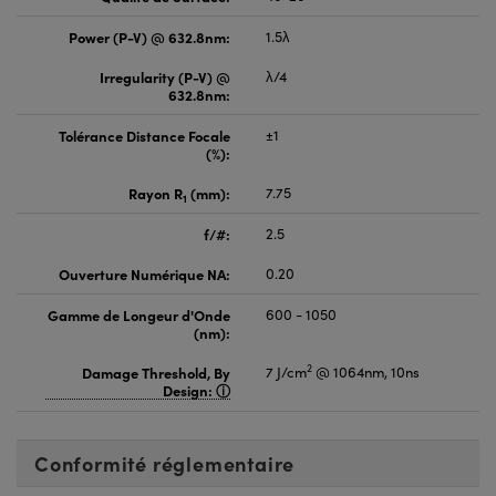
Power (P-V) @ 632.8nm:
1.5λ
Irregularity (P-V) @
λ/4
632.8nm:
Tolérance Distance Focale
±1
(%):
Rayon R
(mm):
7.75
1
f/#:
2.5
Ouverture Numérique NA:
0.20
Gamme de Longeur d'Onde
600 - 1050
(nm):
2
Damage Threshold, By
7 J/cm
@ 1064nm, 10ns
Design:
Conformité réglementaire