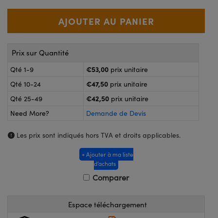
®
s Optiques Lightpath
nalogiques
Rélai ou Coupleurs
on Labs™
reWire
s de Poche ou à Mesure Directe
Prix sur Quantité
'Imagerie
rs
€53,00
Qté 1-9
prix unitaire
roduits : Caméras
€47,50
Qté 10-24
prix unitaire
roduits : Microscopie
ics
€42,50
Qté 25-49
prix unitaire
Need More?
Demande de Devis
n Gratings™
Les prix sont indiqués hors TVA et droits applicables.
ax
+ Ajouter à ma liste
d’achats
s Optiques de SCHOTT
Comparer
Espace téléchargement
Innovations