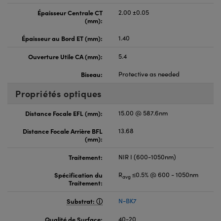
Épaisseur Centrale CT
2.00 ±0.05
(mm):
Épaisseur au Bord ET (mm):
1.40
Ouverture Utile CA (mm):
5.4
Biseau:
Protective as needed
Propriétés optiques
Distance Focale EFL (mm):
15.00 @ 587.6nm
Distance Focale Arrière BFL
13.68
(mm):
Traitement:
NIR I (600-1050nm)
Spécification du
R
≤0.5% @ 600 - 1050nm
avg
Traitement:
Substrat:
N-BK7
Qualité de Surface:
40-20