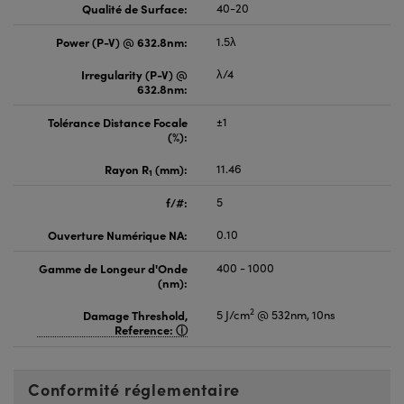
Qualité de Surface:
40-20
Power (P-V) @ 632.8nm:
1.5λ
Irregularity (P-V) @
λ/4
632.8nm:
Tolérance Distance Focale
±1
(%):
Rayon R
(mm):
11.46
1
f/#:
5
Ouverture Numérique NA:
0.10
Gamme de Longeur d'Onde
400 - 1000
(nm):
2
Damage Threshold,
5 J/cm
@ 532nm, 10ns
Reference:
Conformité réglementaire