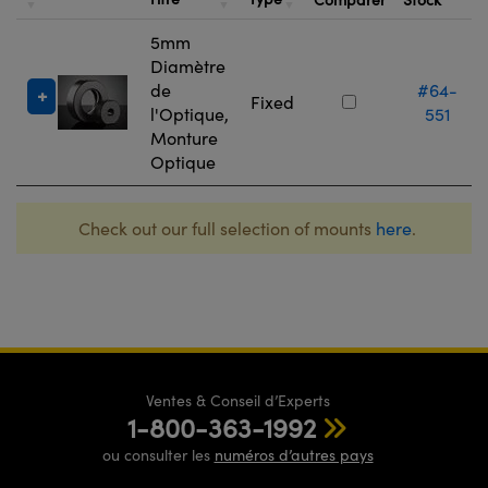
5mm
Diamètre
de
#64-
Fixed
l'Optique,
551
Monture
Optique
Check out our full selection of mounts
here
.
Ventes & Conseil d’Experts
1-800-363-1992
ou consulter les
numéros d’autres pays