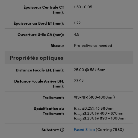
Épaisseur Centrale CT
1.50 ±0.05
(mm):
Épaisseur au Bord ET (mm):
1.22
Ouverture Utile CA (mm):
4.5
Biseau:
Protective as needed
Propriétés optiques
Distance Focale EFL (mm):
25.00 @ 587.6nm
Distance Focale Arrière BFL
23.97
(mm):
Traitement:
VIS-NIR (400-1000nm)
Spécification du
R
≤0.25% @ 880nm
abs
Traitement:
R
≤1.25% @ 400 - 870nm
avg
R
≤1.25% @ 890 - 1000nm
avg
Substrat:
Fused Silica
(Corning 7980)