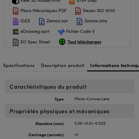
View 3D Model:html
STEP:step
Plans Mécaniques PDF
Dessin ISO 10110
IGES
Zemax:zar
Zemax:zmx
eDrawing:eprt
Fichier Code V
Tout télécharger
EO Spec Sheet
Spécifications
Description produit
Informations techniq
Caractéristiques du produit
Type:
Plano-Convex Lens
Propriétés physiques et mécaniques
Diamètre (mm):
5.00 +0.0/-0.025
Centrage (arcmin):
<1