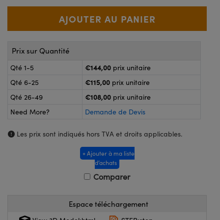
®
s Optiques Lightpath
nalogiques
Rélai ou Coupleurs
on Labs™
reWire
s de Poche ou à Mesure Directe
Prix sur Quantité
'Imagerie
€144,00
Qté 1-5
prix unitaire
rs
roduits : Caméras
€115,00
Qté 6-25
prix unitaire
roduits : Microscopie
ics
€108,00
Qté 26-49
prix unitaire
Need More?
Demande de Devis
n Gratings™
Les prix sont indiqués hors TVA et droits applicables.
+ Ajouter à ma liste
ax
d’achats
Comparer
s Optiques de SCHOTT
Espace téléchargement
Innovations