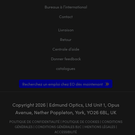
Bureaux à l’international
Contact
Livraison
Retour
Centrale d’aide
Donner feedback
catalogues
Recherchez un emploi chez EO dès maintenant
Copyright
2026
| Edmund Optics, Ltd Unit 1, Opus
Avenue, Nether Poppleton, York, YO26 6BL, UK
POLITIQUE DE CONFIDENTIALITÉ
|
POLITIQUE DE COOKIES
|
CONDITIONS
GÉNÈRALES
|
CONDITIONS GÉNÈRALES B2C
|
MENTIONS LÉGALES
|
ACCESSIBILITÉ