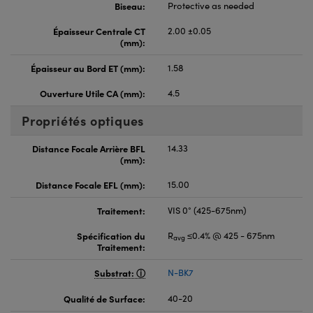
Biseau:
Protective as needed
Épaisseur Centrale CT
2.00 ±0.05
(mm):
Épaisseur au Bord ET (mm):
1.58
Ouverture Utile CA (mm):
4.5
Propriétés optiques
Distance Focale Arrière BFL
14.33
(mm):
Distance Focale EFL (mm):
15.00
Traitement:
VIS 0° (425-675nm)
Spécification du
R
≤0.4% @ 425 - 675nm
avg
Traitement:
Substrat:
N-BK7
Qualité de Surface:
40-20