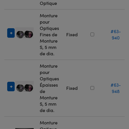
Optique
Monture
pour
Optiques
#63-
Fines de
Fixed
940
Monture
S, 5 mm
de dia.
Monture
pour
Optiques
Épaisses
#63-
Fixed
de
948
Monture
S, 5 mm
de dia.
Monture
Optique