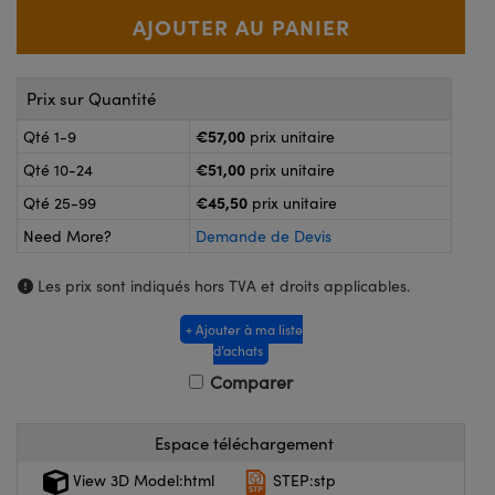
®
s Optiques Lightpath
nalogiques
Rélai ou Coupleurs
on Labs™
reWire
Prix sur Quantité
s de Poche ou à Mesure Directe
'Imagerie
€57,00
Qté 1-9
prix unitaire
rs
€51,00
Qté 10-24
prix unitaire
roduits : Caméras
€45,50
roduits : Microscopie
ics
Qté 25-99
prix unitaire
Need More?
Demande de Devis
Les prix sont indiqués hors TVA et droits applicables.
n Gratings™
+ Ajouter à ma liste
ax
d’achats
Comparer
s Optiques de SCHOTT
Espace téléchargement
View 3D Model:html
STEP:stp
Innovations