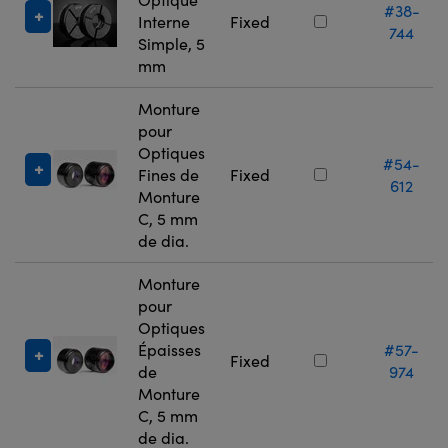
#38-
Interne
Fixed
744
Simple, 5
mm
Monture
pour
Optiques
#54-
Fines de
Fixed
612
Monture
C, 5 mm
de dia.
Monture
pour
Optiques
Épaisses
#57-
Fixed
de
974
Monture
C, 5 mm
de dia.