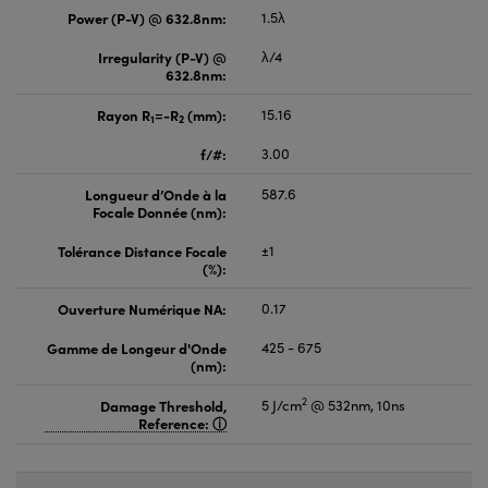
Power (P-V) @ 632.8nm:
1.5λ
Irregularity (P-V) @
λ/4
632.8nm:
Rayon R
=-R
(mm):
15.16
1
2
f/#:
3.00
Longueur d’Onde à la
587.6
Focale Donnée (nm):
Tolérance Distance Focale
±1
(%):
Ouverture Numérique NA:
0.17
Gamme de Longeur d'Onde
425 - 675
(nm):
2
Damage Threshold,
5 J/cm
@ 532nm, 10ns
Reference: