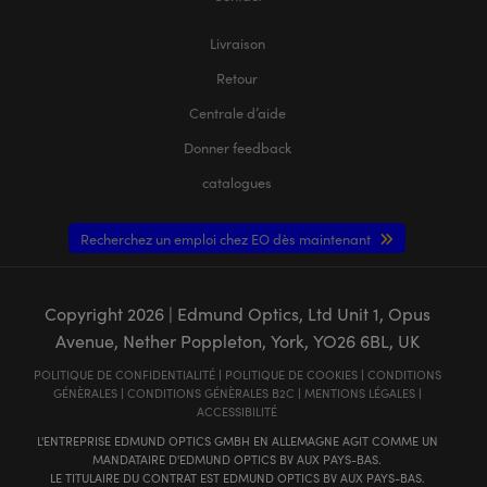
Livraison
Retour
Centrale d’aide
Donner feedback
catalogues
Recherchez un emploi chez EO dès maintenant
Copyright
2026
| Edmund Optics, Ltd Unit 1, Opus
Avenue, Nether Poppleton, York, YO26 6BL, UK
POLITIQUE DE CONFIDENTIALITÉ
|
POLITIQUE DE COOKIES
|
CONDITIONS
GÉNÈRALES
|
CONDITIONS GÉNÈRALES B2C
|
MENTIONS LÉGALES
|
ACCESSIBILITÉ
L'ENTREPRISE EDMUND OPTICS GMBH EN ALLEMAGNE AGIT COMME UN
MANDATAIRE D'EDMUND OPTICS BV AUX PAYS-BAS.
LE TITULAIRE DU CONTRAT EST EDMUND OPTICS BV AUX PAYS-BAS.