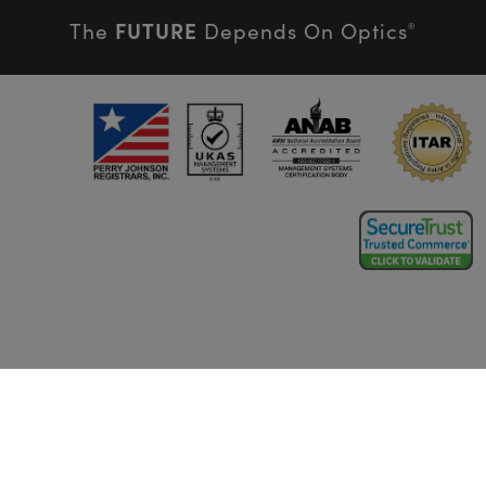
FUTURE
The
Depends On Optics
®