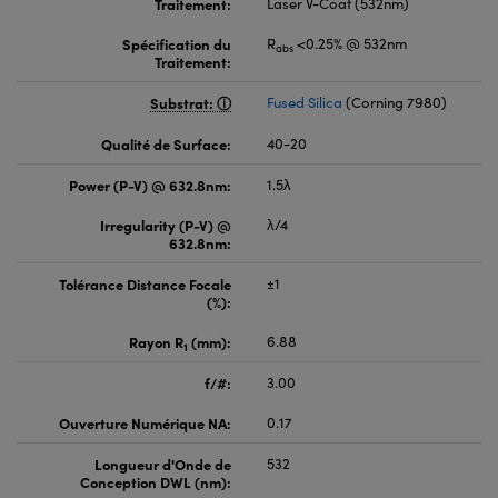
Traitement:
Laser V-Coat (532nm)
Spécification du
R
<0.25% @ 532nm
abs
Traitement:
Substrat:
Fused Silica
(Corning 7980)
Qualité de Surface:
40-20
Power (P-V) @ 632.8nm:
1.5λ
Irregularity (P-V) @
λ/4
632.8nm:
Tolérance Distance Focale
±1
(%):
Rayon R
(mm):
6.88
1
f/#:
3.00
Ouverture Numérique NA:
0.17
Longueur d'Onde de
532
Conception DWL (nm):