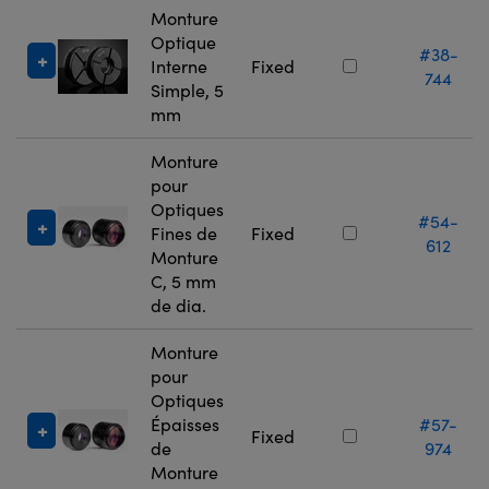
Monture
Optique
#38-
Interne
Fixed
744
Simple, 5
mm
Monture
pour
Optiques
#54-
Fines de
Fixed
612
Monture
C, 5 mm
de dia.
Monture
pour
Optiques
Épaisses
#57-
Fixed
de
974
Monture