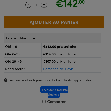
€142
,00
®
s Optiques Lightpath
-
+
Quantity Selector
Use the plus and minus buttons to adj
nalogiques
Rélai ou Coupleurs
on Labs™
reWire
s de Poche ou à Mesure Directe
'Imagerie
rs
Prix sur Quantité
roduits : Caméras
roduits : Microscopie
ics
€142,00
Qté 1-5
prix unitaire
€114,00
Qté 6-25
prix unitaire
€107,00
Qté 26-49
prix unitaire
n Gratings™
Need More?
Demande de Devis
ax
Les prix sont indiqués hors TVA et droits applicables.
s Optiques de SCHOTT
+ Ajouter à ma liste
d’achats
Comparer
Innovations