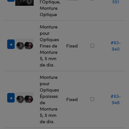
l'Optique,
551
Monture
Optique
Monture
pour
Optiques
#63-
Fines de
Fixed
940
Monture
S, 5 mm
de dia.
Monture
pour
Optiques
Épaisses
#63-
Fixed
de
948
Monture
S, 5 mm
de dia.