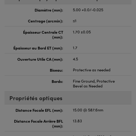
Diamètre (mm):
5.00 +0.0/-0.025
Centrage (arcmin):
≤1
Épaisseur Centrale CT
1.70 ±0.05
(mm):
Épaisseur au Bord ET (mm):
1.7
Ouverture Utile CA (mm):
4.5
Biseau:
Protective as needed
Bords:
Fine Ground, Protective
Bevel as Needed
Propriétés optiques
Distance Focale EFL (mm):
15.00 @ 587.6nm
Distance Focale Arrière BFL
13.83
(mm):