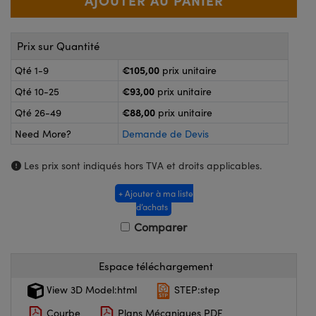
®
s Optiques Lightpath
iques pour Caméras
Rélai ou Coupleurs
ion Labs™
nalogiques
Prix sur Quantité
es de Poche ou à Mesure Directe
€105,00
ireWire
Qté 1-9
prix unitaire
€93,00
Qté 10-25
prix unitaire
rs
d'Imagerie
€88,00
Qté 26-49
prix unitaire
roduits : Microscopie
ics
produits : Caméras
Need More?
Demande de Devis
Les prix sont indiqués hors TVA et droits applicables.
n Gratings™
+ Ajouter à ma liste
d’achats
ax
Comparer
s Optiques de SCHOTT
Espace téléchargement
View 3D Model:html
STEP:step
Courbe
Plans Mécaniques PDF
Innovations