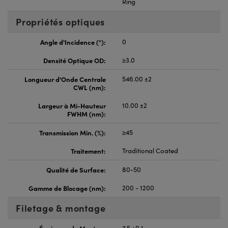
Ring
Propriétés optiques
Angle d'Incidence (°):
0
Densité Optique OD:
≥3.0
Longueur d'Onde Centrale
546.00 ±2
CWL (nm):
Largeur à Mi-Hauteur
10.00 ±2
FWHM (nm):
Transmission Min. (%):
≥45
Traitement:
Traditional Coated
Qualité de Surface:
80-50
Gamme de Blocage (nm):
200 - 1200
Filetage & montage
Épaisseur de Monture
7.5 ±0.1