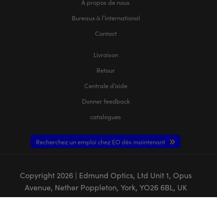
À propos de nous
Bureaux à l’international
Contact
Livraison
Retour
Centrale d’aide
Donner feedback
catalogues
Recherchez un emploi chez EO dès maintenant
Copyright
2026
| Edmund Optics, Ltd Unit 1, Opus
Avenue, Nether Poppleton, York, YO26 6BL, UK
POLITIQUE DE CONFIDENTIALITÉ
|
POLITIQUE DE COOKIES
|
CONDITIONS
GÉNÈRALES
|
CONDITIONS GÉNÈRALES B2C
|
MENTIONS LÉGALES
|