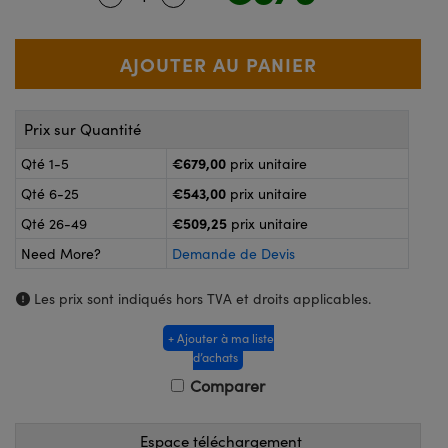
®
s Optiques Lightpath
nalogiques
Rélai ou Coupleurs
on Labs™
ireWire
s de Poche ou à Mesure Directe
'Imagerie
Prix sur Quantité
rs
€679,00
roduits : Caméras
Qté 1-5
prix unitaire
roduits : Microscopie
ics
€543,00
Qté 6-25
prix unitaire
€509,25
Qté 26-49
prix unitaire
Need More?
Demande de Devis
n Gratings™
Les prix sont indiqués hors TVA et droits applicables.
ax
+ Ajouter à ma liste
d’achats
s Optiques de SCHOTT
Comparer
Espace téléchargement
Innovations