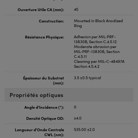
Ouverture Utile CA (mm):
45
Construction:
Mounted in Black Anodized
Ring
Résistance Physique:
Adhesion per MIL-PRF-
13830B, Section C.4.5.12
Moderate abrasion per
MIL-PRF-13830B, Section
C.4.5.11
Cleaning per MIL-C-48497A
Section 4.5.4.2
Épaisseur du Substrat
3.5 ±0.5 typical
(mm):
Propriétés optiques
Angle d'Incidence (°):
0
Densité Optique OD:
≥4.0
Longueur d'Onde Centrale
535.00 ±2.0
CWL (nm):