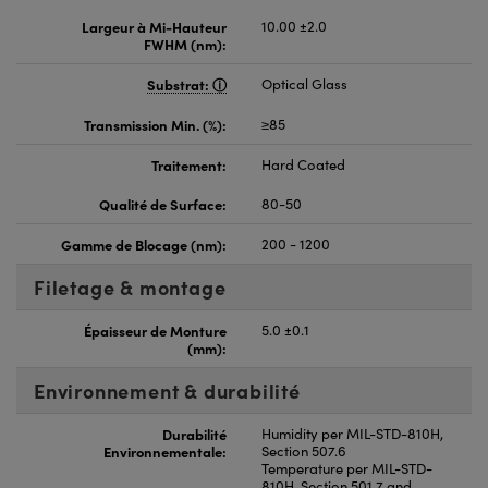
Largeur à Mi-Hauteur
10.00 ±2.0
FWHM (nm):
Substrat:
Optical Glass
Transmission Min. (%):
≥85
Traitement:
Hard Coated
Qualité de Surface:
80-50
Gamme de Blocage (nm):
200 - 1200
Filetage & montage
Épaisseur de Monture
5.0 ±0.1
(mm):
Environnement & durabilité
Durabilité
Humidity per MIL-STD-810H,
Environnementale:
Section 507.6
Temperature per MIL-STD-
810H, Section 501.7 and