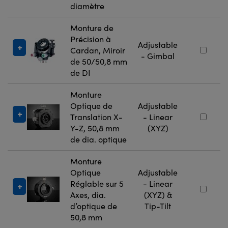
diamètre
Monture de
Précision à
Adjustable
Cardan, Miroir
- Gimbal
de 50/50,8 mm
de DI
Monture
Optique de
Adjustable
Translation X-
- Linear
Y-Z, 50,8 mm
(XYZ)
de dia. optique
Monture
Optique
Adjustable
Réglable sur 5
- Linear
Axes, dia.
(XYZ) &
d’optique de
Tip-Tilt
50,8 mm