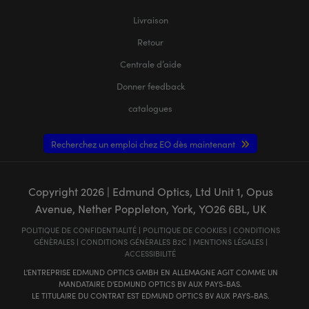
Livraison
Retour
Centrale d’aide
Donner feedback
catalogues
Recherchez un emploi chez EO dès maintenant
Copyright
2026
| Edmund Optics, Ltd Unit 1, Opus
Avenue, Nether Poppleton, York, YO26 6BL, UK
POLITIQUE DE CONFIDENTIALITÉ
|
POLITIQUE DE COOKIES
|
CONDITIONS
GÉNÈRALES
|
CONDITIONS GÉNÈRALES B2C
|
MENTIONS LÉGALES
|
ACCESSIBILITÉ
L'ENTREPRISE EDMUND OPTICS GMBH EN ALLEMAGNE AGIT COMME UN
MANDATAIRE D'EDMUND OPTICS BV AUX PAYS-BAS.
LE TITULAIRE DU CONTRAT EST EDMUND OPTICS BV AUX PAYS-BAS.