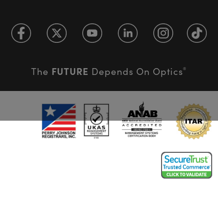
FUTURE
The
Depends On Optics
®