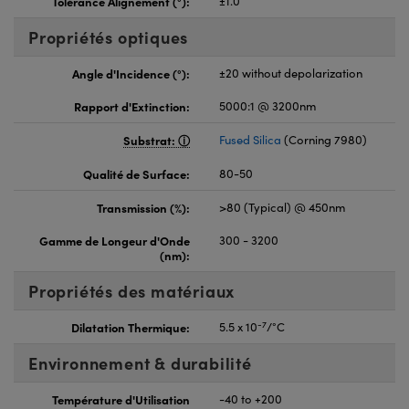
Tolérance Alignement (°):
±1.0
Propriétés optiques
Angle d'Incidence (°):
±20 without depolarization
Rapport d'Extinction:
5000:1 @ 3200nm
Substrat:
Fused Silica
(Corning 7980)
Qualité de Surface:
80-50
Transmission (%):
>80 (Typical) @ 450nm
Gamme de Longeur d'Onde
300 - 3200
(nm):
Propriétés des matériaux
-7
Dilatation Thermique:
5.5 x 10
/°C
Environnement & durabilité
Température d'Utilisation
-40 to +200