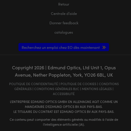
Retour
Centrale d’aide
Donner feedback
catalogues
Recherchez un emploi chez EO dès maintenant
Copyright
2026
| Edmund Optics, Ltd Unit 1, Opus
Avenue, Nether Poppleton, York, YO26 6BL, UK
POLITIQUE DE CONFIDENTIALITÉ
|
POLITIQUE DE COOKIES
|
CONDITIONS
GÉNÈRALES
|
CONDITIONS GÉNÈRALES B2C
|
MENTIONS LÉGALES
|
ACCESSIBILITÉ
L'ENTREPRISE EDMUND OPTICS GMBH EN ALLEMAGNE AGIT COMME UN
MANDATAIRE D'EDMUND OPTICS BV AUX PAYS-BAS.
LE TITULAIRE DU CONTRAT EST EDMUND OPTICS BV AUX PAYS-BAS.
Ce contenu peut comporter des éléments générés ou modifiés à l'aide de
l'intelligence artificielle (IA).