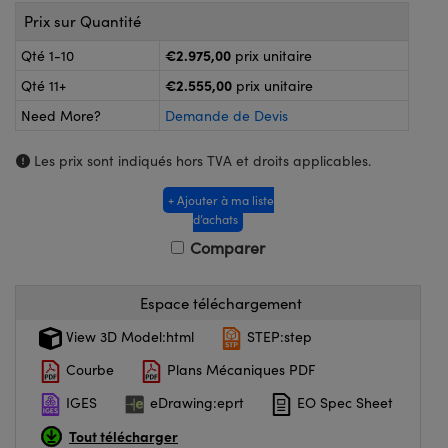
®
s Optiques Lightpath
Prix sur Quantité
nalogiques
Rélai ou Coupleurs
on Labs™
€2.975,00
Qté 1-10
prix unitaire
ireWire
€2.555,00
Qté 11+
prix unitaire
s de Poche ou à Mesure Directe
Need More?
Demande de Devis
'Imagerie
rs
Les prix sont indiqués hors TVA et droits applicables.
roduits : Caméras
roduits : Microscopie
ics
+ Ajouter à ma liste
d’achats
Comparer
n Gratings™
Espace téléchargement
ax
View 3D Model:html
STEP:step
s Optiques de SCHOTT
Courbe
Plans Mécaniques PDF
IGES
eDrawing:eprt
EO Spec Sheet
Tout télécharger
Innovations