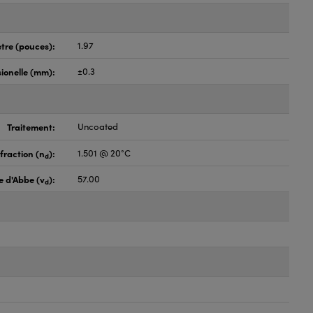
tre (pouces):
1.97
ionelle (mm):
±0.3
Traitement:
Uncoated
fraction (n
):
1.501 @ 20°C
d
 d'Abbe (v
):
57.00
d