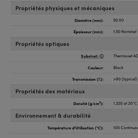
Propriétés physiques et mécaniques
Diamètre (mm):
50.00
Épaisseur (mm):
1.50 Nominal
Propriétés optiques
Substrat:
Thermoset A
Couleur:
Black
Transmission (%):
>90 (typical)
Propriétés des matériaux
3
Densité (g/cm
):
1.320 at 20°C
Environnement & durabilité
Température d'Utilisation (°C):
100 Continuo