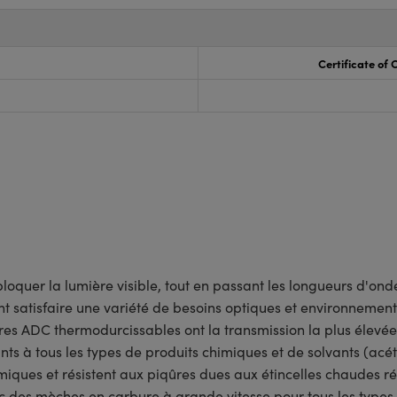
Certificate of
bloquer la lumière visible, tout en passant les longueurs d'on
ant satisfaire une variété de besoins optiques et environnemen
tres ADC thermodurcissables ont la transmission la plus élevée e
nts à tous les types de produits chimiques et de solvants (acéto
rmiques et résistent aux piqûres dues aux étincelles chaudes
ec des mèches en carbure à grande vitesse pour tous les type