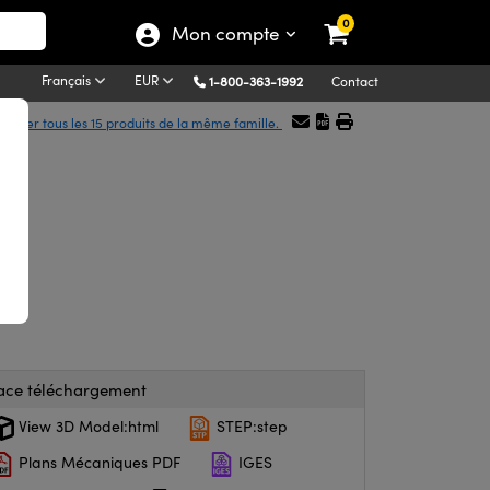
0
Mon compte
Français
EUR
1-800-363-1992
Contact
ficher tous les 15 produits de la même famille.
ace téléchargement
View 3D Model:html
STEP:step
Plans Mécaniques PDF
IGES