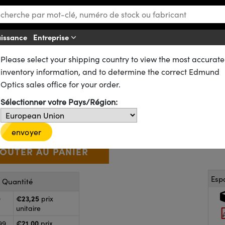
aissance
Entreprise
Af
Please select your shipping country to view the most accurate
s
Filtres Passe-Haut
Filtres IR Passe-Haut en Plastique
inventory information, and to determine the correct Edmund
 Plastique, 50 mm de dia.
Optics sales office for your order.
12-767
5 In Stock
Sélectionner votre Pays/Région:
€23
,25
+
 Selector
Use the plus and minus buttons to adjust the quantity.
envoyer
Esp
r Quantité
€23,25
9
prix
unitaire
€21,00
99
prix