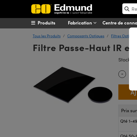
Produits
Fabrication
Centre de conn
Tous les Produits
Composants Optiques
Filtres Optique
Filtre Passe-Haut IR en
#
Stock
-
Quantity
Prix su
Qté 1-4
Qté 50-