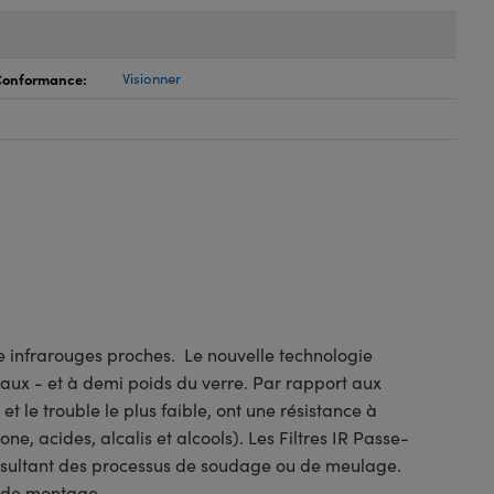
 Conformance:
Visionner
de infrarouges proches. Le nouvelle technologie
taux - et à demi poids du verre. Par rapport aux
t le trouble le plus faible, ont une résistance à
ne, acides, alcalis et alcools). Les Filtres IR Passe-
 résultant des processus de soudage ou de meulage.
s de montage.