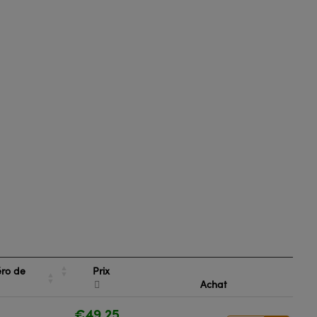
Prix
ro de
k
Achat
€49,25