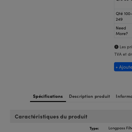
Qté 100
249
Need
More?
Les pri
TVA et dr
+ Ajout
Spécifications
Description produit
Informa
Caractéristiques du produit
Type:
Longpass Filt