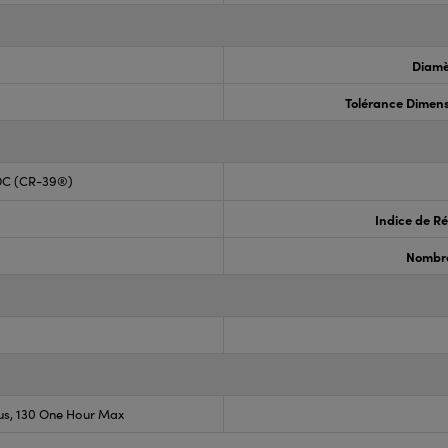
Diamè
Tolérance Dimens
DC (CR-39®)
Indice de Ré
Nombre
us, 130 One Hour Max