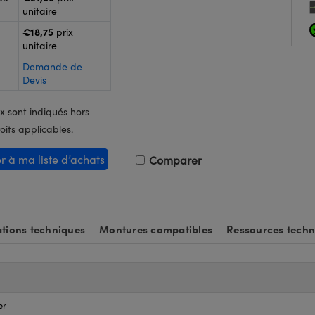
unitaire
€18,75
-
prix
unitaire
Demande de
Devis
x sont indiqués hors
oits applicables.
er à ma liste d’achats
Comparer
tions techniques
Montures compatibles
Ressources techn
er